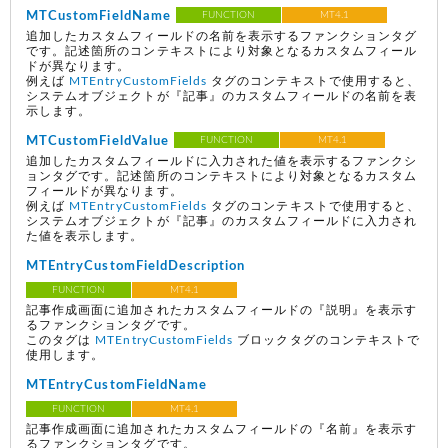
MTCustomFieldName
FUNCTION
MT4.1
追加したカスタムフィールドの名前を表示するファンクションタグ
です。記述箇所のコンテキストにより対象となるカスタムフィール
ドが異なります。
例えば
MTEntryCustomFields
タグのコンテキストで使用すると、
システムオブジェクトが『記事』のカスタムフィールドの名前を表
示します。
MTCustomFieldValue
FUNCTION
MT4.1
追加したカスタムフィールドに入力された値を表示するファンクシ
ョンタグです。記述箇所のコンテキストにより対象となるカスタム
フィールドが異なります。
例えば
MTEntryCustomFields
タグのコンテキストで使用すると、
システムオブジェクトが『記事』のカスタムフィールドに入力され
た値を表示します。
MTEntryCustomFieldDescription
FUNCTION
MT4.1
記事作成画面に追加されたカスタムフィールドの『説明』を表示す
るファンクションタグです。
このタグは
MTEntryCustomFields
ブロックタグのコンテキストで
使用します。
MTEntryCustomFieldName
FUNCTION
MT4.1
記事作成画面に追加されたカスタムフィールドの『名前』を表示す
るファンクションタグです。