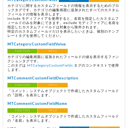
MTCategoryCustomFields
カテゴリに関するカスタムフィールドの情報を表示するためのブロ
ックタグです。カテゴリの編集画面に追加されたすべてのカスタム
フィールドの情報を表示します。
include モディファイアを使用すると、名前を指定したカスタムフ
ィールドのみを対象にできます。exclude モディファイアに名前を
指定したカスタムフィールドは対象から除外されます。
特定のカスタムフィールドだけを表示したいときは、個別のテンプ
レートタグを使用してください。
MTCategoryCustomFieldValue
FUNCTION
MT4.1
カテゴリの編集画面に追加されたフィールドの値を表示するファン
クションタグです。
このタグは
MTCategoryCustomFields
タグのコンテキストで使用
します。
MTCommentCustomFieldDescription
FUNCTION
MT5.0
「コメント」システムオブジェクトで作成したカスタムフィールド
の『説明』を表示します。
MTCommentCustomFieldName
FUNCTION
MT5.0
「コメント」システムオブジェクトで作成したカスタムフィールド
の『名前』を表示します。