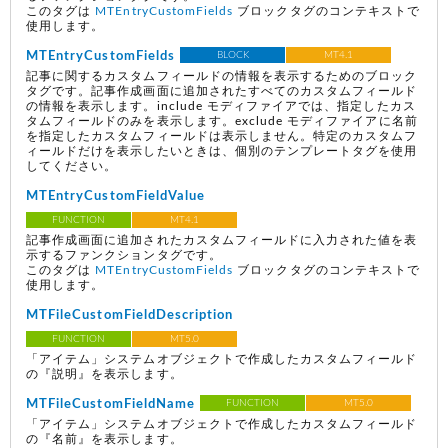
このタグは
MTEntryCustomFields
ブロックタグのコンテキストで
使用します。
MTEntryCustomFields
BLOCK
MT4.1
記事に関するカスタムフィールドの情報を表示するためのブロック
タグです。記事作成画面に追加されたすべてのカスタムフィールド
の情報を表示します。include モディファイアでは、指定したカス
タムフィールドのみを表示します。exclude モディファイアに名前
を指定したカスタムフィールドは表示しません。特定のカスタムフ
ィールドだけを表示したいときは、個別のテンプレートタグを使用
してください。
MTEntryCustomFieldValue
FUNCTION
MT4.1
記事作成画面に追加されたカスタムフィールドに入力された値を表
示するファンクションタグです。
このタグは
MTEntryCustomFields
ブロックタグのコンテキストで
使用します。
MTFileCustomFieldDescription
FUNCTION
MT5.0
「アイテム」システムオブジェクトで作成したカスタムフィールド
の『説明』を表示します。
MTFileCustomFieldName
FUNCTION
MT5.0
「アイテム」システムオブジェクトで作成したカスタムフィールド
の『名前』を表示します。