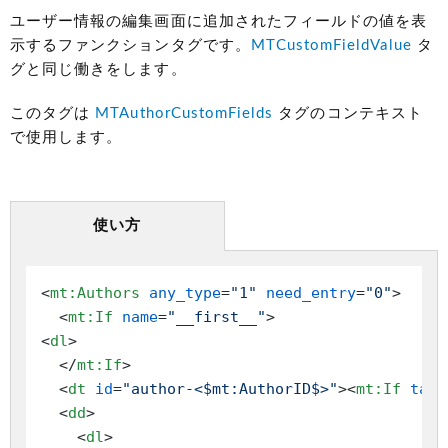
ユーザー情報の編集画面に追加されたフィールドの値を表
示するファンクションタグです。
MTCustomFieldValue
タ
グと同じ働きをします。
このタグは
MTAuthorCustomFields
タグのコンテキスト
で使用します。
使い方
<
mt:Authors
any_type
=
"1"
need_entry
=
"0"
>
<
mt:If
name
=
"__first__"
>
<
dl
>
</
mt:If
>
<
dt
id
=
"author-<$mt:AuthorID$>"
>
<
mt:If
tag
=
<
dd
>
<
dl
>