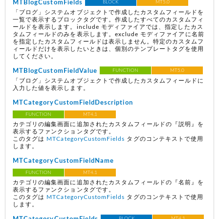
MTBlogCustomFields
BLOCK
MT5.0
「ブログ」システムオブジェクトで作成したカスタムフィールドを
一覧で表示するブロックタグです。作成したすべてのカスタムフィ
ールドを表示します。include モディファイアでは、指定したカス
タムフィールドのみを表示します。exclude モディファイアに名前
を指定したカスタムフィールドは表示しません。特定のカスタムフ
ィールドだけを表示したいときは、個別のテンプレートタグを使用
してください。
MTBlogCustomFieldValue
FUNCTION
MT5.0
「ブログ」システムオブジェクトで作成したカスタムフィールドに
入力した値を表示します。
MTCategoryCustomFieldDescription
FUNCTION
MT4.1
カテゴリの編集画面に追加されたカスタムフィールドの『説明』を
表示するファンクションタグです。
このタグは
MTCategoryCustomFields
タグのコンテキストで使用
します。
MTCategoryCustomFieldName
FUNCTION
MT4.1
カテゴリの編集画面に追加されたカスタムフィールドの『名前』を
表示するファンクションタグです。
このタグは
MTCategoryCustomFields
タグのコンテキストで使用
します。
BLOCK
MT4.1