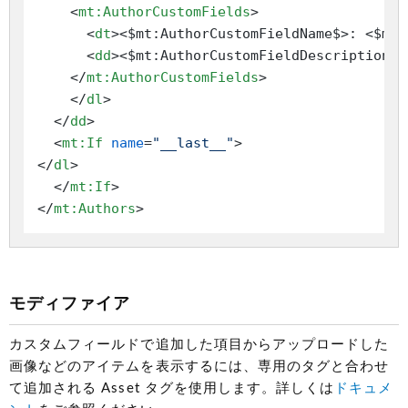
<
mt:AuthorCustomFields
>
<
dt
>
<$mt:AuthorCustomFieldName$>: <$mt:
<
dd
>
<$mt:AuthorCustomFieldDescription$>
</
mt:AuthorCustomFields
>
</
dl
>
</
dd
>
<
mt:If
name
=
"__last__"
>
</
dl
>
</
mt:If
>
</
mt:Authors
>
モディファイア
カスタムフィールドで追加した項目からアップロードした
画像などのアイテムを表示するには、専用のタグと合わせ
て追加される Asset タグを使用します。詳しくは
ドキュメ