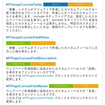
MTImageCustomFields
BLOCK
MT5.0
「画像」システムオブジェクトで作成したカスタムフィールドを一
覧で表示するブロックタグです。作成したすべてのカスタムフィー
ルドを表示します。include モディファイアでは、指定したカスタ
ムフィールドのみを表示します。exclude モディファイアに名前を
指定したカスタムフィールドは表示しません。特定のカスタムフィ
ールドだけを表示したいときは、個別のテンプレートタグを使用し
てください。
MTImageCustomFieldValue
FUNCTION
MT5.0
「画像」システムオブジェクトで作成したカスタムフィールドに入
力した値を表示します。
MTPageCustomFieldDescription
FUNCTION
MT4.1
ウェブページ作成画面に追加されたカスタムフィールドの『説明』
を表示するファンクションタグです。
このタグは
MTPageCustomFields
ブロックタグのコンテキストで
使用します。
MTPageCustomFieldName
FUNCTION
MT4.1
ウェブページ作成画面に追加されたカスタムフィールドの『名前』
を表示するファンクションタグです。
このタグは
MTPageCustomFields
ブロックタグのコンテキストで
使用します。