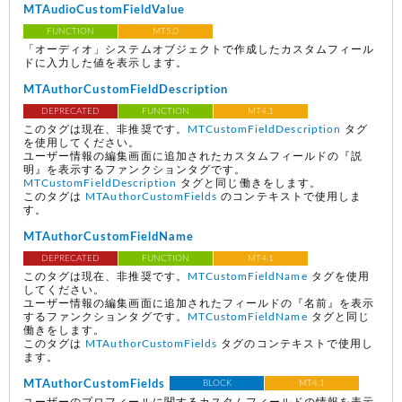
MTAudioCustomFieldValue
FUNCTION
MT5.0
「オーディオ」システムオブジェクトで作成したカスタムフィール
ドに入力した値を表示します。
MTAuthorCustomFieldDescription
DEPRECATED
FUNCTION
MT4.1
このタグは現在、非推奨です。
MTCustomFieldDescription
タグ
を使用してください。
ユーザー情報の編集画面に追加されたカスタムフィールドの『説
明』を表示するファンクションタグです。
MTCustomFieldDescription
タグと同じ働きをします。
このタグは
MTAuthorCustomFields
のコンテキストで使用しま
す。
MTAuthorCustomFieldName
DEPRECATED
FUNCTION
MT4.1
このタグは現在、非推奨です。
MTCustomFieldName
タグを使用
してください。
ユーザー情報の編集画面に追加されたフィールドの『名前』を表示
するファンクションタグです。
MTCustomFieldName
タグと同じ
働きをします。
このタグは
MTAuthorCustomFields
タグのコンテキストで使用し
ます。
MTAuthorCustomFields
BLOCK
MT4.1