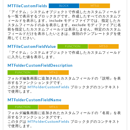
MTFileCustomFields
BLOCK
MT5.0
「アイテム」システムオブジェクトで作成したカスタムフィールド
を一覧で表示するブロックタグです。作成したすべてのカスタムフ
ィールドを表示します。include モディファイアでは、指定したカ
スタムフィールドのみを表示します。exclude モディファイアに名
前を指定したカスタムフィールドは表示しません。特定のカスタム
フィールドだけを表示したいときは、個別のテンプレートタグを使
用してください。
MTFileCustomFieldValue
FUNCTION
MT5.0
「アイテム」システムオブジェクトで作成したカスタムフィールド
に入力した値を表示します。
MTFolderCustomFieldDescription
FUNCTION
MT4.1
フォルダ編集画面に追加されたカスタムフィールドの『説明』を表
示するファンクションタグです。
このタグは
MTFolderCustomFields
ブロックタグのコンテキスト
で使用します。
MTFolderCustomFieldName
FUNCTION
MT4.1
フォルダ編集画面に追加されたカスタムフィールドの『名前』を表
示するファンクションタグです。
このタグは
MTFolderCustomFields
ブロックタグのコンテキスト
で使用します。