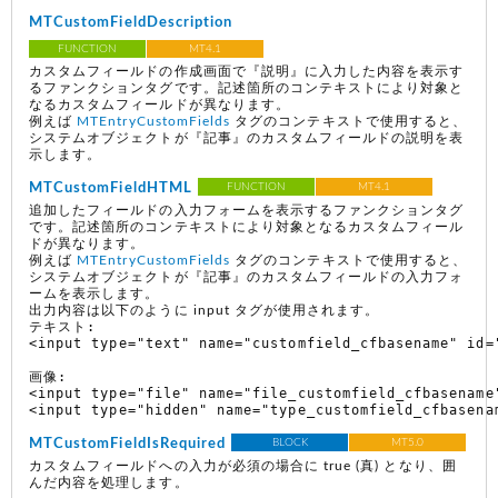
MTCustomFieldDescription
FUNCTION
MT4.1
カスタムフィールドの作成画面で『説明』に入力した内容を表示す
るファンクションタグです。記述箇所のコンテキストにより対象と
なるカスタムフィールドが異なります。
例えば
MTEntryCustomFields
タグのコンテキストで使用すると、
システムオブジェクトが『記事』のカスタムフィールドの説明を表
示します。
MTCustomFieldHTML
FUNCTION
MT4.1
追加したフィールドの入力フォームを表示するファンクションタグ
です。記述箇所のコンテキストにより対象となるカスタムフィール
ドが異なります。
例えば
MTEntryCustomFields
タグのコンテキストで使用すると、
システムオブジェクトが『記事』のカスタムフィールドの入力フォ
ームを表示します。
出力内容は以下のように input タグが使用されます。
テキスト:

<input type="text" name="customfield_cfbasename" id=
画像:

<input type="file" name="file_customfield_cfbasename"
MTCustomFieldIsRequired
BLOCK
MT5.0
カスタムフィールドへの入力が必須の場合に true (真) となり、囲
んだ内容を処理します。