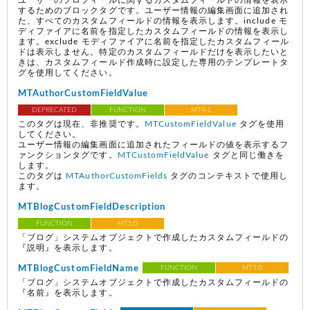
ユーザーのプロフィールに関するカスタムフィールドの情報を表示
するためのブロックタグです。ユーザー情報の編集画面に追加され
た、すべてのカスタムフィールドの情報を表示します。include モ
ディファイアに名前を指定したカスタムフィールドの情報を表示し
ます。exclude モディファイアに名前を指定したカスタムフィール
ドは表示しません。特定のカスタムフィールドだけを表示したいと
きは、カスタムフィールド作成時に設定した専用のテンプレートタ
グを使用してください。
MTAuthorCustomFieldValue
DEPRECATED
FUNCTION
MT4.1
このタグは現在、非推奨です。
MTCustomFieldValue
タグを使用
してください。
ユーザー情報の編集画面に追加されたフィールドの値を表示するフ
ァンクションタグです。
MTCustomFieldValue
タグと同じ働きを
します。
このタグは
MTAuthorCustomFields
タグのコンテキストで使用し
ます。
MTBlogCustomFieldDescription
FUNCTION
MT5.0
「ブログ」システムオブジェクトで作成したカスタムフィールドの
『説明』を表示します。
MTBlogCustomFieldName
FUNCTION
MT5.0
「ブログ」システムオブジェクトで作成したカスタムフィールドの
『名前』を表示します。