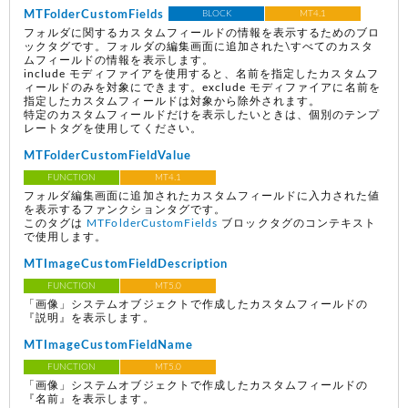
MTFolderCustomFields
BLOCK
MT4.1
フォルダに関するカスタムフィールドの情報を表示するためのブロ
ックタグです。フォルダの編集画面に追加された\すべてのカスタ
ムフィールドの情報を表示します。
include モディファイアを使用すると、名前を指定したカスタムフ
ィールドのみを対象にできます。exclude モディファイアに名前を
指定したカスタムフィールドは対象から除外されます。
特定のカスタムフィールドだけを表示したいときは、個別のテンプ
レートタグを使用してください。
MTFolderCustomFieldValue
FUNCTION
MT4.1
フォルダ編集画面に追加されたカスタムフィールドに入力された値
を表示するファンクションタグです。
このタグは
MTFolderCustomFields
ブロックタグのコンテキスト
で使用します。
MTImageCustomFieldDescription
FUNCTION
MT5.0
「画像」システムオブジェクトで作成したカスタムフィールドの
『説明』を表示します。
MTImageCustomFieldName
FUNCTION
MT5.0
「画像」システムオブジェクトで作成したカスタムフィールドの
『名前』を表示します。