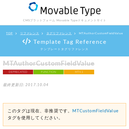
CMSプラットフォーム Movable Type
ドキュメントサイト
TOP
リファレンス
タグリファレンス
MTAuthorCustomFieldValue
Template Tag Reference
テンプレートタグリファレンス
MTAuthorCustomFieldValue
DEPRECATED
FUNCTION
MT4.1
最終更新日: 2017.10.04
このタグは現在、非推奨です。
MTCustomFieldValue
タグを使用してください。