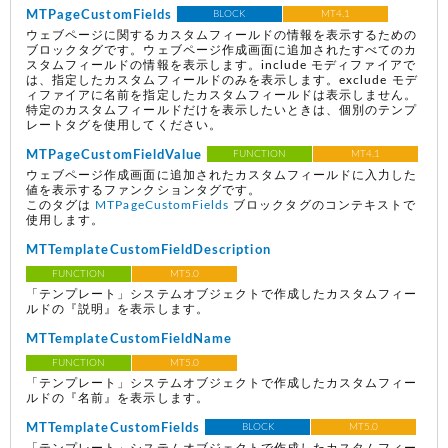
MTPageCustomFields
BLOCK
MT4.1
ウェブページに関するカスタムフィールドの情報を表示するための
ブロックタグです。ウェブページ作成画面に追加されたすべてのカ
スタムフィールドの情報を表示します。include モディファイアで
は、指定したカスタムフィールドのみを表示します。exclude モデ
ィファイアに名前を指定したカスタムフィールドは表示しません。
特定のカスタムフィールドだけを表示したいときは、個別のテンプ
レートタグを使用してください。
MTPageCustomFieldValue
FUNCTION
MT4.1
ウェブページ作成画面に追加されたカスタムフィールドに入力した
値を表示するファンクションタグです。
このタグは
MTPageCustomFields
ブロックタグのコンテキストで
使用します。
MTTemplateCustomFieldDescription
FUNCTION
MT5.0
「テンプレート」システムオブジェクトで作成したカスタムフィー
ルドの『説明』を表示します。
MTTemplateCustomFieldName
FUNCTION
MT5.0
「テンプレート」システムオブジェクトで作成したカスタムフィー
ルドの『名前』を表示します。
MTTemplateCustomFields
BLOCK
MT5.0