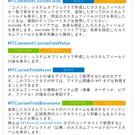
MTCommentCustomFields
BLOCK
MT5.0
「コメント」システムオブジェクトで作成したカスタムフィールド
を一覧で表示するブロックタグです。追加したすべてのカスタムフ
ィールドを表示します。特定のカスタムフィールドだけを表示した
いときは、個別のテンプレートタグを使用してください。
include モディファイアでは、名前を指定したカスタムフィールド
を表示します。exclude モディファイアでは、名前を指定したカス
タムフィールドを表示対象から除外します。
MTCommentCustomFieldValue
FUNCTION
MT5.0
「コメント」システムオブジェクトで作成したカスタムフィールド
の値を表示します。
MTCustomFieldAsset
BLOCK
カスタムフィールドの値をアイテムとして処理するためのタグで
す。このブロックタグの中では、アイテム関連の MT タグを利用す
ることができます。
カスタムフィールドの種類がアイテム型（画像、オーディオ、ビデ
オ、ファイル）の場合のみ有効です。
MTCustomFieldBasename
FUNCTION
MT4.1
追加したカスタムフィールドのベースネームを表示するファンクシ
ョンタグです。記述箇所のコンテキストにより対象となるカスタム
フィールドが異なります。
例えば
MTEntryCustomFields
タグのコンテキストで使用すると、
システムオブジェクトが『記事』のカスタムフィールドのベースネ
ームを表示します。