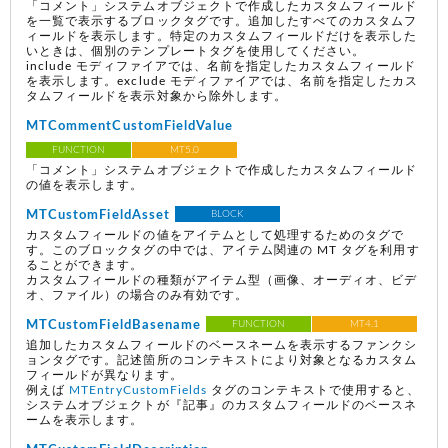
「コメント」システムオブジェクトで作成したカスタムフィールド
を一覧で表示するブロックタグです。追加したすべてのカスタムフ
ィールドを表示します。特定のカスタムフィールドだけを表示した
いときは、個別のテンプレートタグを使用してください。
include モディファイアでは、名前を指定したカスタムフィールド
を表示します。exclude モディファイアでは、名前を指定したカス
タムフィールドを表示対象から除外します。
MTCommentCustomFieldValue
FUNCTION
MT5.0
「コメント」システムオブジェクトで作成したカスタムフィールド
の値を表示します。
MTCustomFieldAsset
BLOCK
カスタムフィールドの値をアイテムとして処理するためのタグで
す。このブロックタグの中では、アイテム関連の MT タグを利用す
ることができます。
カスタムフィールドの種類がアイテム型（画像、オーディオ、ビデ
オ、ファイル）の場合のみ有効です。
MTCustomFieldBasename
FUNCTION
MT4.1
追加したカスタムフィールドのベースネームを表示するファンクシ
ョンタグです。記述箇所のコンテキストにより対象となるカスタム
フィールドが異なります。
例えば
MTEntryCustomFields
タグのコンテキストで使用すると、
システムオブジェクトが『記事』のカスタムフィールドのベースネ
ームを表示します。