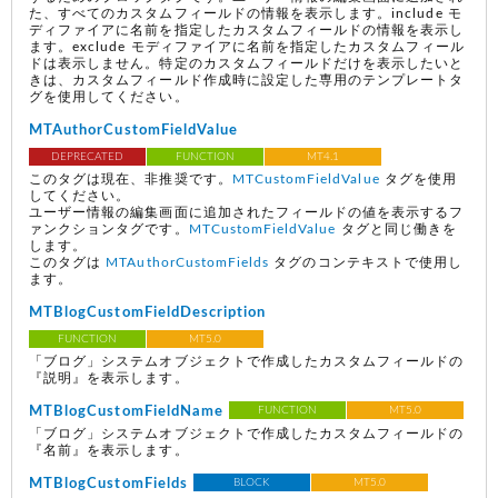
た、すべてのカスタムフィールドの情報を表示します。include モ
ディファイアに名前を指定したカスタムフィールドの情報を表示し
ます。exclude モディファイアに名前を指定したカスタムフィール
ドは表示しません。特定のカスタムフィールドだけを表示したいと
きは、カスタムフィールド作成時に設定した専用のテンプレートタ
グを使用してください。
MTAuthorCustomFieldValue
DEPRECATED
FUNCTION
MT4.1
このタグは現在、非推奨です。
MTCustomFieldValue
タグを使用
してください。
ユーザー情報の編集画面に追加されたフィールドの値を表示するフ
ァンクションタグです。
MTCustomFieldValue
タグと同じ働きを
します。
このタグは
MTAuthorCustomFields
タグのコンテキストで使用し
ます。
MTBlogCustomFieldDescription
FUNCTION
MT5.0
「ブログ」システムオブジェクトで作成したカスタムフィールドの
『説明』を表示します。
MTBlogCustomFieldName
FUNCTION
MT5.0
「ブログ」システムオブジェクトで作成したカスタムフィールドの
『名前』を表示します。
MTBlogCustomFields
BLOCK
MT5.0