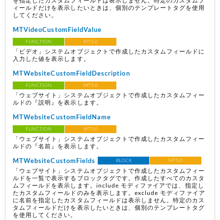
を指定したカスタムフィールドは表示しません。特定のカスタムフ
ィールドだけを表示したいときは、個別のテンプレートタグを使用
してください。
MTVideoCustomFieldValue
FUNCTION
MT5.0
「ビデオ」システムオブジェクトで作成したカスタムフィールドに
入力した値を表示します。
MTWebsiteCustomFieldDescription
FUNCTION
MT5.0
「ウェブサイト」システムオブジェクトで作成したカスタムフィー
ルドの『説明』を表示します。
MTWebsiteCustomFieldName
FUNCTION
MT5.0
「ウェブサイト」システムオブジェクトで作成したカスタムフィー
ルドの『名前』を表示します。
MTWebsiteCustomFields
BLOCK
MT5.0
「ウェブサイト」システムオブジェクトで作成したカスタムフィー
ルドを一覧で表示するブロックタグです。作成したすべてのカスタ
ムフィールドを表示します。include モディファイアでは、指定し
たカスタムフィールドのみを表示します。exclude モディファイア
に名前を指定したカスタムフィールドは表示しません。特定のカス
タムフィールドだけを表示したいときは、個別のテンプレートタグ
を使用してください。