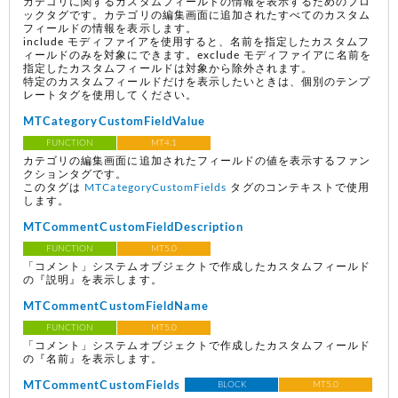
カテゴリに関するカスタムフィールドの情報を表示するためのブロ
ックタグです。カテゴリの編集画面に追加されたすべてのカスタム
フィールドの情報を表示します。
include モディファイアを使用すると、名前を指定したカスタムフ
ィールドのみを対象にできます。exclude モディファイアに名前を
指定したカスタムフィールドは対象から除外されます。
特定のカスタムフィールドだけを表示したいときは、個別のテンプ
レートタグを使用してください。
MTCategoryCustomFieldValue
FUNCTION
MT4.1
カテゴリの編集画面に追加されたフィールドの値を表示するファン
クションタグです。
このタグは
MTCategoryCustomFields
タグのコンテキストで使用
します。
MTCommentCustomFieldDescription
FUNCTION
MT5.0
「コメント」システムオブジェクトで作成したカスタムフィールド
の『説明』を表示します。
MTCommentCustomFieldName
FUNCTION
MT5.0
「コメント」システムオブジェクトで作成したカスタムフィールド
の『名前』を表示します。
MTCommentCustomFields
BLOCK
MT5.0