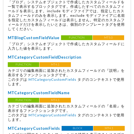
「ブログ」システムオブジェクトで作成したカスタムフィールドを
一覧で表示するブロックタグです。作成したすべてのカスタムフィ
ールドを表示します。include モディファイアでは、指定したカス
タムフィールドのみを表示します。exclude モディファイアに名前
を指定したカスタムフィールドは表示しません。特定のカスタムフ
ィールドだけを表示したいときは、個別のテンプレートタグを使用
してください。
MTBlogCustomFieldValue
FUNCTION
MT5.0
「ブログ」システムオブジェクトで作成したカスタムフィールドに
入力した値を表示します。
MTCategoryCustomFieldDescription
FUNCTION
MT4.1
カテゴリの編集画面に追加されたカスタムフィールドの『説明』を
表示するファンクションタグです。
このタグは
MTCategoryCustomFields
タグのコンテキストで使用
します。
MTCategoryCustomFieldName
FUNCTION
MT4.1
カテゴリの編集画面に追加されたカスタムフィールドの『名前』を
表示するファンクションタグです。
このタグは
MTCategoryCustomFields
タグのコンテキストで使用
します。
MTCategoryCustomFields
BLOCK
MT4.1