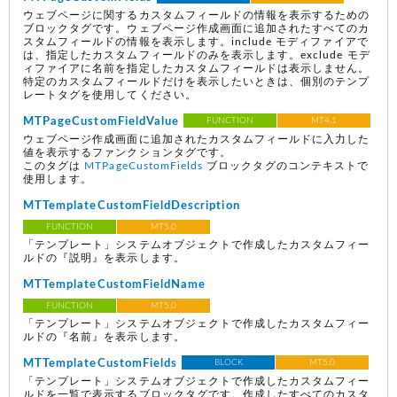
ウェブページに関するカスタムフィールドの情報を表示するための
ブロックタグです。ウェブページ作成画面に追加されたすべてのカ
スタムフィールドの情報を表示します。include モディファイアで
は、指定したカスタムフィールドのみを表示します。exclude モデ
ィファイアに名前を指定したカスタムフィールドは表示しません。
特定のカスタムフィールドだけを表示したいときは、個別のテンプ
レートタグを使用してください。
MTPageCustomFieldValue
FUNCTION
MT4.1
ウェブページ作成画面に追加されたカスタムフィールドに入力した
値を表示するファンクションタグです。
このタグは
MTPageCustomFields
ブロックタグのコンテキストで
使用します。
MTTemplateCustomFieldDescription
FUNCTION
MT5.0
「テンプレート」システムオブジェクトで作成したカスタムフィー
ルドの『説明』を表示します。
MTTemplateCustomFieldName
FUNCTION
MT5.0
「テンプレート」システムオブジェクトで作成したカスタムフィー
ルドの『名前』を表示します。
MTTemplateCustomFields
BLOCK
MT5.0
「テンプレート」システムオブジェクトで作成したカスタムフィー
ルドを一覧で表示するブロックタグです。作成したすべてのカスタ