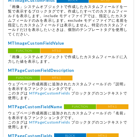
MTImageCustomFields
BLOCK
MT5.0
「画像」システムオブジェクトで作成したカスタムフィールドを一
覧で表示するブロックタグです。作成したすべてのカスタムフィー
ルドを表示します。include モディファイアでは、指定したカスタ
ムフィールドのみを表示します。exclude モディファイアに名前を
指定したカスタムフィールドは表示しません。特定のカスタムフィ
ールドだけを表示したいときは、個別のテンプレートタグを使用し
てください。
MTImageCustomFieldValue
FUNCTION
MT5.0
「画像」システムオブジェクトで作成したカスタムフィールドに入
力した値を表示します。
MTPageCustomFieldDescription
FUNCTION
MT4.1
ウェブページ作成画面に追加されたカスタムフィールドの『説明』
を表示するファンクションタグです。
このタグは
MTPageCustomFields
ブロックタグのコンテキストで
使用します。
MTPageCustomFieldName
FUNCTION
MT4.1
ウェブページ作成画面に追加されたカスタムフィールドの『名前』
を表示するファンクションタグです。
このタグは
MTPageCustomFields
ブロックタグのコンテキストで
使用します。
MTPageCustomFields
BLOCK
MT4.1