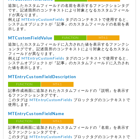
追加したカスタムフィールドの名前を表示するファンクションタグ
です。記述箇所のコンテキストにより対象となるカスタムフィール
ドが異なります。
例えば
MTEntryCustomFields
タグのコンテキストで使用すると、
システムオブジェクトが『記事』のカスタムフィールドの名前を表
示します。
MTCustomFieldValue
FUNCTION
MT4.1
追加したカスタムフィールドに入力された値を表示するファンクシ
ョンタグです。記述箇所のコンテキストにより対象となるカスタム
フィールドが異なります。
例えば
MTEntryCustomFields
タグのコンテキストで使用すると、
システムオブジェクトが『記事』のカスタムフィールドに入力され
た値を表示します。
MTEntryCustomFieldDescription
FUNCTION
MT4.1
記事作成画面に追加されたカスタムフィールドの『説明』を表示す
るファンクションタグです。
このタグは
MTEntryCustomFields
ブロックタグのコンテキストで
使用します。
MTEntryCustomFieldName
FUNCTION
MT4.1
記事作成画面に追加されたカスタムフィールドの『名前』を表示す
るファンクションタグです。
このタグは
MTEntryCustomFields
ブロックタグのコンテキストで