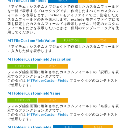
MTFileCustomFields
BLOCK
MT5.0
「アイテム」システムオブジェクトで作成したカスタムフィールド
を一覧で表示するブロックタグです。作成したすべてのカスタムフ
ィールドを表示します。include モディファイアでは、指定したカ
スタムフィールドのみを表示します。exclude モディファイアに名
前を指定したカスタムフィールドは表示しません。特定のカスタム
フィールドだけを表示したいときは、個別のテンプレートタグを使
用してください。
MTFileCustomFieldValue
FUNCTION
MT5.0
「アイテム」システムオブジェクトで作成したカスタムフィールド
に入力した値を表示します。
MTFolderCustomFieldDescription
FUNCTION
MT4.1
フォルダ編集画面に追加されたカスタムフィールドの『説明』を表
示するファンクションタグです。
このタグは
MTFolderCustomFields
ブロックタグのコンテキスト
で使用します。
MTFolderCustomFieldName
FUNCTION
MT4.1
フォルダ編集画面に追加されたカスタムフィールドの『名前』を表
示するファンクションタグです。
このタグは
MTFolderCustomFields
ブロックタグのコンテキスト
で使用します。
MTFolderCustomFields
BLOCK
MT4.1