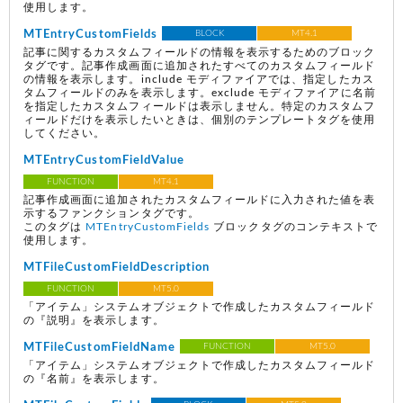
使用します。
MTEntryCustomFields
BLOCK
MT4.1
記事に関するカスタムフィールドの情報を表示するためのブロック
タグです。記事作成画面に追加されたすべてのカスタムフィールド
の情報を表示します。include モディファイアでは、指定したカス
タムフィールドのみを表示します。exclude モディファイアに名前
を指定したカスタムフィールドは表示しません。特定のカスタムフ
ィールドだけを表示したいときは、個別のテンプレートタグを使用
してください。
MTEntryCustomFieldValue
FUNCTION
MT4.1
記事作成画面に追加されたカスタムフィールドに入力された値を表
示するファンクションタグです。
このタグは
MTEntryCustomFields
ブロックタグのコンテキストで
使用します。
MTFileCustomFieldDescription
FUNCTION
MT5.0
「アイテム」システムオブジェクトで作成したカスタムフィールド
の『説明』を表示します。
MTFileCustomFieldName
FUNCTION
MT5.0
「アイテム」システムオブジェクトで作成したカスタムフィールド
の『名前』を表示します。