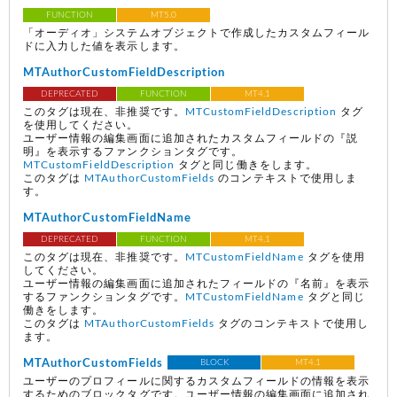
FUNCTION
MT5.0
「オーディオ」システムオブジェクトで作成したカスタムフィール
ドに入力した値を表示します。
MTAuthorCustomFieldDescription
DEPRECATED
FUNCTION
MT4.1
このタグは現在、非推奨です。
MTCustomFieldDescription
タグ
を使用してください。
ユーザー情報の編集画面に追加されたカスタムフィールドの『説
明』を表示するファンクションタグです。
MTCustomFieldDescription
タグと同じ働きをします。
このタグは
MTAuthorCustomFields
のコンテキストで使用しま
す。
MTAuthorCustomFieldName
DEPRECATED
FUNCTION
MT4.1
このタグは現在、非推奨です。
MTCustomFieldName
タグを使用
してください。
ユーザー情報の編集画面に追加されたフィールドの『名前』を表示
するファンクションタグです。
MTCustomFieldName
タグと同じ
働きをします。
このタグは
MTAuthorCustomFields
タグのコンテキストで使用し
ます。
MTAuthorCustomFields
BLOCK
MT4.1
ユーザーのプロフィールに関するカスタムフィールドの情報を表示
するためのブロックタグです。ユーザー情報の編集画面に追加され