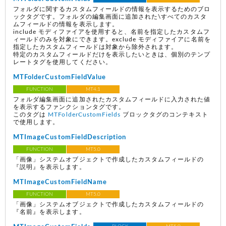
フォルダに関するカスタムフィールドの情報を表示するためのブロ
ックタグです。フォルダの編集画面に追加された\すべてのカスタ
ムフィールドの情報を表示します。
include モディファイアを使用すると、名前を指定したカスタムフ
ィールドのみを対象にできます。exclude モディファイアに名前を
指定したカスタムフィールドは対象から除外されます。
特定のカスタムフィールドだけを表示したいときは、個別のテンプ
レートタグを使用してください。
MTFolderCustomFieldValue
FUNCTION
MT4.1
フォルダ編集画面に追加されたカスタムフィールドに入力された値
を表示するファンクションタグです。
このタグは
MTFolderCustomFields
ブロックタグのコンテキスト
で使用します。
MTImageCustomFieldDescription
FUNCTION
MT5.0
「画像」システムオブジェクトで作成したカスタムフィールドの
『説明』を表示します。
MTImageCustomFieldName
FUNCTION
MT5.0
「画像」システムオブジェクトで作成したカスタムフィールドの
『名前』を表示します。