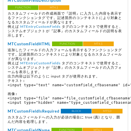
MTCustomFieldDescription
FUNCTION
MT4.1
カスタムフィールドの作成画面で『説明』に入力した内容を表示す
るファンクションタグです。記述箇所のコンテキストにより対象と
なるカスタムフィールドが異なります。
例えば
MTEntryCustomFields
タグのコンテキストで使用すると、
システムオブジェクトが『記事』のカスタムフィールドの説明を表
示します。
MTCustomFieldHTML
FUNCTION
MT4.1
追加したフィールドの入力フォームを表示するファンクションタグ
です。記述箇所のコンテキストにより対象となるカスタムフィール
ドが異なります。
例えば
MTEntryCustomFields
タグのコンテキストで使用すると、
システムオブジェクトが『記事』のカスタムフィールドの入力フォ
ームを表示します。
出力内容は以下のように input タグが使用されます。
テキスト:

<input type="text" name="customfield_cfbasename" id=
画像:

<input type="file" name="file_customfield_cfbasename"
MTCustomFieldIsRequired
BLOCK
MT5.0
カスタムフィールドへの入力が必須の場合に true (真) となり、囲
んだ内容を処理します。
MTCustomFieldName
FUNCTION
MT4.1