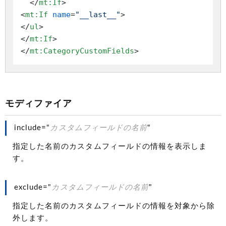
</
mt:If
>
<
mt:If
name
=
"__last__"
>
</
ul
>
</
mt:If
>
</
mt:CategoryCustomFields
>
モディファイア
include="
カスタムフィールドの名前
"
指定した名前のカスタムフィールドの情報を表示しま
す。
exclude="
カスタムフィールドの名前
"
指定した名前のカスタムフィールドの情報を対象から除
外します。