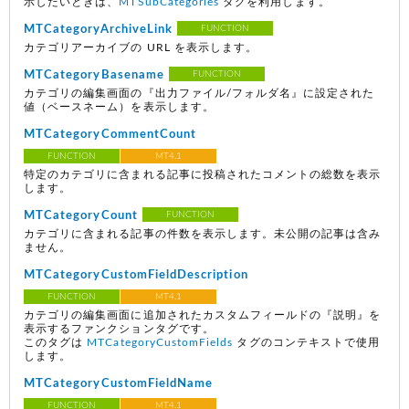
示したいときは、
MTSubCategories
タグを利用します。
MTCategoryArchiveLink
FUNCTION
カテゴリアーカイブの URL を表示します。
MTCategoryBasename
FUNCTION
カテゴリの編集画面の『出力ファイル/フォルダ名』に設定された
値（ベースネーム）を表示します。
MTCategoryCommentCount
FUNCTION
MT4.1
特定のカテゴリに含まれる記事に投稿されたコメントの総数を表示
します。
MTCategoryCount
FUNCTION
カテゴリに含まれる記事の件数を表示します。未公開の記事は含み
ません。
MTCategoryCustomFieldDescription
FUNCTION
MT4.1
カテゴリの編集画面に追加されたカスタムフィールドの『説明』を
表示するファンクションタグです。
このタグは
MTCategoryCustomFields
タグのコンテキストで使用
します。
MTCategoryCustomFieldName
FUNCTION
MT4.1