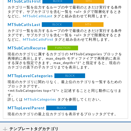
MTSubCatIsFirst
BLOCK
MT4
カテゴリ一覧を出力するループの中で最初のときだけ実行する条件
タグです。サブカテゴリを含む一覧を <ul> タグで階層化するとき
などに、
MTSubCatIsLast
タグと組み合わせて利用します。
MTSubCatIsLast
BLOCK
MT4
カテゴリ一覧を出力するループの中で最後のときだけ実行する条件
タグです。サブカテゴリを含む一覧を <ul> タグで階層化するとき
などに、
MTSubCatIsFirst
タグと組み合わせて利用します。
MTSubCatsRecurse
FUNCTION
現在のカテゴリに属するカテゴリの MTSubCategories ブロックを
再帰的に表示します。max_depth モディファイアで再帰的に表示
する深さを指定できます。max_depth="
1
" と指定すると、現在の
カテゴリの直下の子カテゴリまでを表示します。
MTTopLevelCategories
BLOCK
現在のカテゴリに関わりなく、最上位のカテゴリを一覧するための
ブロックタグです。
<mt:SubCategories top="1"> と記述することと同じ動作になりま
す。
詳しくは
MTSubCategories
タグを参照してください。
MTTopLevelParent
BLOCK
現在のカテゴリの最上位カテゴリを表示するブロックタグです。
テンプレートタグカテゴリ