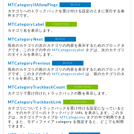
MTCategoryIfAllowPings
BLOCK
カテゴリへのトラックバックを受け付ける設定のときに実行する条
件タグです。
MTCategoryLabel
FUNCTION
カテゴリ名を表示します。
MTCategoryNext
BLOCK
現在のカテゴリの次のカテゴリの内容を表示するためのブロックタ
グです。このタグの中の
MTCategoryLabel
タグは、次のカテゴリ
のタイトルを表示します。
MTCategoryPrevious
BLOCK
現在のカテゴリの前のカテゴリの内容を表示するためのブロックタ
グです。このタグの中の
MTCategoryLabel
は、前のカテゴリのタ
イトルを表示します。
MTCategoryTrackbackCount
FUNCTION
カテゴリで受け付けたトラックバックの数を表示します。
MTCategoryTrackbackLink
FUNCTION
カテゴリについてトラックバックを受け付ける設定になっていると
き、そのカテゴリへのトラックバック URL を表示します。このタ
グは、カテゴリアーカイブか
MTCategories
タグの中で利用できま
す。また、モディファイア category を指定すると、どこでも利用
できます。