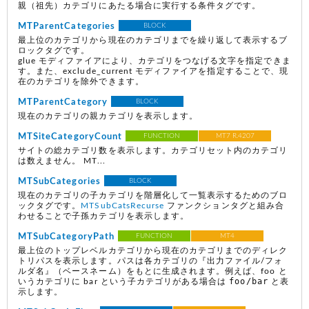
親（祖先）カテゴリにあたる場合に実行する条件タグです。
MTParentCategories
BLOCK
最上位のカテゴリから現在のカテゴリまでを繰り返して表示するブ
ロックタグです。
glue モディファイアにより、カテゴリをつなげる文字を指定できま
す。また、exclude_current モディファイアを指定することで、現
在のカテゴリを除外できます。
MTParentCategory
BLOCK
現在のカテゴリの親カテゴリを表示します。
MTSiteCategoryCount
FUNCTION
MT7 R.4207
サイトの総カテゴリ数を表示します。カテゴリセット内のカテゴリ
は数えません。 MT...
MTSubCategories
BLOCK
現在のカテゴリの子カテゴリを階層化して一覧表示するためのブロ
ックタグです。
MTSubCatsRecurse
ファンクションタグと組み合
わせることで子孫カテゴリを表示します。
MTSubCategoryPath
FUNCTION
MT4
最上位のトップレベルカテゴリから現在のカテゴリまでのディレク
トリパスを表示します。パスは各カテゴリの『出力ファイル/フォ
ルダ名』（ベースネーム）をもとに生成されます。例えば、foo と
foo/bar
いうカテゴリに bar という子カテゴリがある場合は
と表
示します。