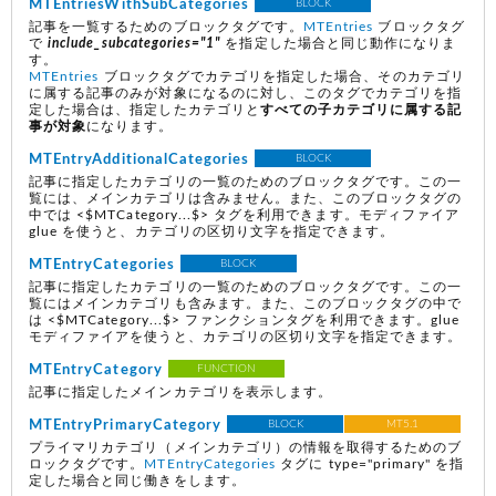
MTEntriesWithSubCategories
BLOCK
記事を一覧するためのブロックタグです。
MTEntries
ブロックタグ
で
include_subcategories="1"
を指定した場合と同じ動作になりま
す。
MTEntries
ブロックタグでカテゴリを指定した場合、そのカテゴリ
に属する記事のみが対象になるのに対し、このタグでカテゴリを指
定した場合は、指定したカテゴリと
すべての子カテゴリに属する記
事が対象
になります。
MTEntryAdditionalCategories
BLOCK
記事に指定したカテゴリの一覧のためのブロックタグです。この一
覧には、メインカテゴリは含みません。また、このブロックタグの
中では <$MTCategory...$> タグを利用できます。モディファイア
glue を使うと、カテゴリの区切り文字を指定できます。
MTEntryCategories
BLOCK
記事に指定したカテゴリの一覧のためのブロックタグです。この一
覧にはメインカテゴリも含みます。また、このブロックタグの中で
は <$MTCategory...$> ファンクションタグを利用できます。glue
モディファイアを使うと、カテゴリの区切り文字を指定できます。
MTEntryCategory
FUNCTION
記事に指定したメインカテゴリを表示します。
MTEntryPrimaryCategory
BLOCK
MT5.1
プライマリカテゴリ（メインカテゴリ）の情報を取得するためのブ
ロックタグです。
MTEntryCategories
タグに type="primary" を指
定した場合と同じ働きをします。