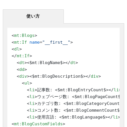
使い方
<
mt:Blogs
>
<
mt:If
name
=
"__first__"
>
<
dl
>
</
mt:If
>
<
dt
>
<$mt:BlogName$>
</
dt
>
<
dd
>
<
div
>
<$mt:BlogDescription$>
</
div
>
<
ul
>
<
li
>
記事数: <$mt:BlogEntryCount$>
</
li
>
<
li
>
ウェブページ数: <$mt:BlogPageCount$>
<
<
li
>
カテゴリ数: <$mt:BlogCategoryCount$>
<
li
>
コメント数: <$mt:BlogCommentCount$>
<
<
li
>
使用言語: <$mt:BlogLanguage$>
</
li
>
<
mt:BlogCustomFields
>