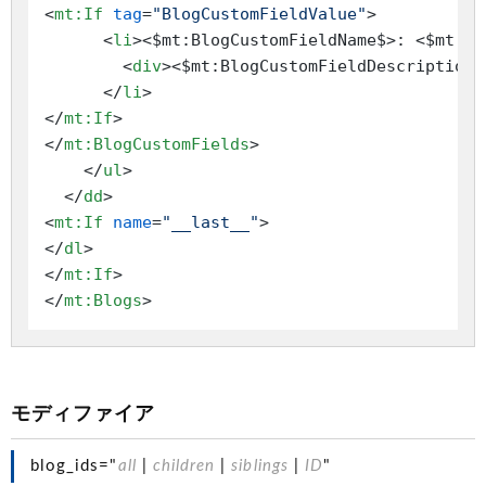
<
mt:If
tag
=
"BlogCustomFieldValue"
>
<
li
>
<$mt:BlogCustomFieldName$>: <$mt:Bl
<
div
>
<$mt:BlogCustomFieldDescription$
</
li
>
</
mt:If
>
</
mt:BlogCustomFields
>
</
ul
>
</
dd
>
<
mt:If
name
=
"__last__"
>
</
dl
>
</
mt:If
>
</
mt:Blogs
>
モディファイア
blog_ids="
all
|
children
|
siblings
|
ID
"