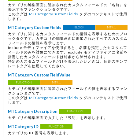
カテゴリの編集画面に追加されたカスタムフィールドの『名前』を
表示するファンクションタグです。
このタグは
MTCategoryCustomFields
タグのコンテキストで使用
します。
MTCategoryCustomFields
BLOCK
MT4.1
カテゴリに関するカスタムフィールドの情報を表示するためのブロ
ックタグです。カテゴリの編集画面に追加されたすべてのカスタム
フィールドの情報を表示します。
include モディファイアを使用すると、名前を指定したカスタムフ
ィールドのみを対象にできます。exclude モディファイアに名前を
指定したカスタムフィールドは対象から除外されます。
特定のカスタムフィールドだけを表示したいときは、個別のテンプ
レートタグを使用してください。
MTCategoryCustomFieldValue
FUNCTION
MT4.1
カテゴリの編集画面に追加されたフィールドの値を表示するファン
クションタグです。
このタグは
MTCategoryCustomFields
タグのコンテキストで使用
します。
MTCategoryDescription
FUNCTION
カテゴリの編集画面で入力した『説明』を表示します。
MTCategoryID
FUNCTION
カテゴリの ID 番号を表示します。