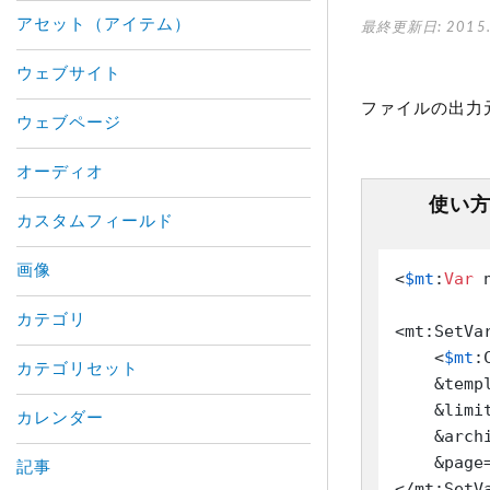
アセット（アイテム）
最終更新日: 2015.
ウェブサイト
ファイルの出力
ウェブページ
オーディオ
使い
カスタムフィールド
画像
<
$mt
:
Var
 
カテゴリ
<mt:SetVa
    <
$mt
:
カテゴリセット
    &temp
    &limi
カレンダー
    &archi
    &page=
記事
</mt:SetVa