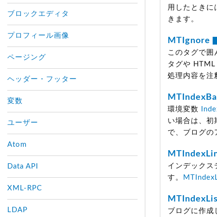
用したときに
ブロックエディタ
きます。
プロフィール画像
MTIgnore
このタグで囲
ページング
タグや HT
処理内容を注
ヘッダー・フッター
MTIndexB
変数
環境変数
Ind
い場合は、初
ユーザー
で、ブログの
Atom
MTIndexLi
インデックス
Data API
す。
MTIndexL
XML-RPC
MTIndexLi
LDAP
ブログに作成