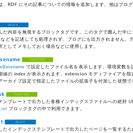
は、RDF にその記事についての情報を追加します。他はブロ
BLOCK
んだ内容を無視するブロックタグです。このタグで囲んだ中に
ML などを記述しても処理されず、ブログにも出力されません。
釈としてメモしておく場合などに使用します。
asename
FUNCTION
exBasename
で設定したファイル名を表示します。環境変数を
期値の
index
が表示されます。extension モディファイアを
アーカイブ設定で指定したファイルの拡張子を付加した状態で
nk
FUNCTION
テンプレートで出力した各種インデックスファイルへの絶対 UR
ist
ブロックタグの中で利用できます。
st
BLOCK
したインデックステンプレートで出力したページを一覧するた