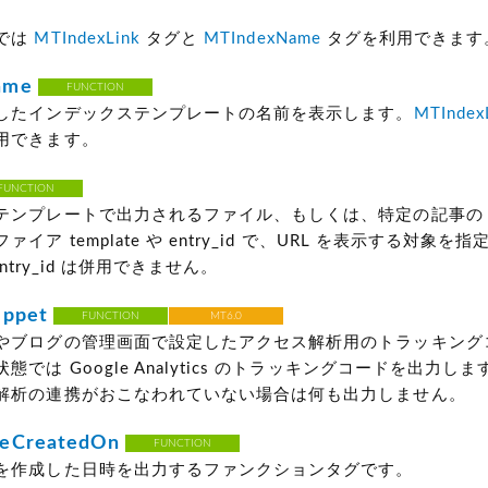
では
MTIndexLink
タグと
MTIndexName
タグを利用できます
ame
FUNCTION
したインデックステンプレートの名前を表示します。
MTIndexL
用できます。
FUNCTION
テンプレートで出力されるファイル、もしくは、特定の記事の U
イア template や entry_id で、URL を表示する対象を
と entry_id は併用できません。
ippet
FUNCTION
MT6.0
やブログの管理画面で設定したアクセス解析用のトラッキング
では Google Analytics のトラッキングコードを出力しま
解析の連携がおこなわれていない場合は何も出力しません。
eCreatedOn
FUNCTION
を作成した日時を出力するファンクションタグです。