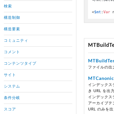
検索
<
$mt
:
Var
 
構造制御
構造要素
コミュニティ
MTBuil
コメント
MTBuildTe
コンテンツタイプ
ファイルの出
サイト
MTCanonic
インデックス
システム
き URL 
インデックス
条件分岐
アーカイブテ
スコア
URL のみを