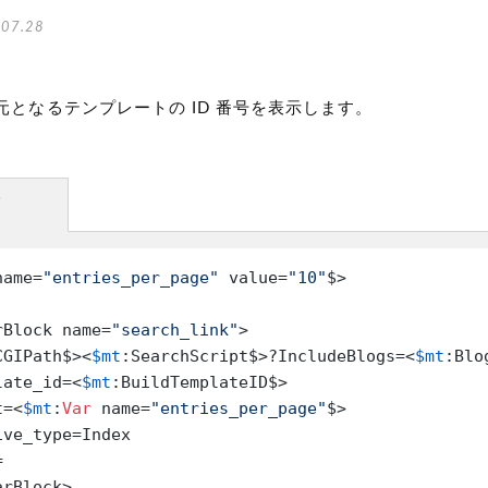
07.28
元となるテンプレートの ID 番号を表示します。
方
name=
"entries_per_page"
 value=
"10"
$>

rBlock name=
"search_link"
>

CGIPath$><
$mt
:SearchScript$>?IncludeBlogs=<
$mt
:Blo
late_id=<
$mt
:BuildTemplateID$>

t=<
$mt
:
Var
 name=
"entries_per_page"
$>

ve_type=Index



rBlock>
