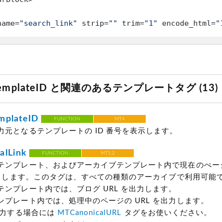
name=
"search_link"
 strip=
""
 trim=
"1"
 encode_html=
"
dTemplateID と関連のあるテンプレートタグ (13)
mplateID
FUNCTION
MT4
力元となるテンプレートの ID 番号を表示します。
alLink
FUNCTION
MT5.2
テンプレート、およびアーカイブテンプレート内で現在のぺー
を出力します。このタグは、すべての種類のアーカイブで利用可能
テンプレート内では、ブログ URL を出力します。
ンプレート内では、処理中のページの URL を出力します。
出力する場合には
MTCanonicalURL
タグをお使いください。