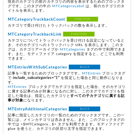
現在のカテゴリの前のカテゴリの内容を表示するためのブロックタ
グです。このタグの中の
MTCategoryLabel
は、前のカテゴリのタ
イトルを表示します。
MTCategoryTrackbackCount
FUNCTION
カテゴリで受け付けたトラックバックの数を表示します。
MTCategoryTrackbackLink
FUNCTION
カテゴリについてトラックバックを受け付ける設定になっていると
き、そのカテゴリへのトラックバック URL を表示します。このタ
グは、カテゴリアーカイブか
MTCategories
タグの中で利用できま
す。また、モディファイア category を指定すると、どこでも利用
できます。
MTEntriesWithSubCategories
BLOCK
記事を一覧するためのブロックタグです。
MTEntries
ブロックタグ
で
include_subcategories="1"
を指定した場合と同じ動作になりま
す。
MTEntries
ブロックタグでカテゴリを指定した場合、そのカテゴリ
に属する記事のみが対象になるのに対し、このタグでカテゴリを指
定した場合は、指定したカテゴリと
すべての子カテゴリに属する記
事が対象
になります。
MTEntryAdditionalCategories
BLOCK
記事に指定したカテゴリの一覧のためのブロックタグです。この一
覧には、メインカテゴリは含みません。また、このブロックタグの
中では <$MTCategory...$> タグを利用できます。モディファイア
glue を使うと、カテゴリの区切り文字を指定できます。