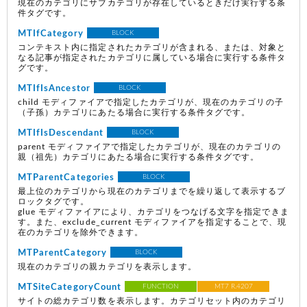
現在のカテゴリにサブカテゴリが存在しているときだけ実行する条
件タグです。
MTIfCategory
BLOCK
コンテキスト内に指定されたカテゴリが含まれる、または、対象と
なる記事が指定されたカテゴリに属している場合に実行する条件タ
グです。
MTIfIsAncestor
BLOCK
child モディファイアで指定したカテゴリが、現在のカテゴリの子
（子孫）カテゴリにあたる場合に実行する条件タグです。
MTIfIsDescendant
BLOCK
parent モディファイアで指定したカテゴリが、現在のカテゴリの
親（祖先）カテゴリにあたる場合に実行する条件タグです。
MTParentCategories
BLOCK
最上位のカテゴリから現在のカテゴリまでを繰り返して表示するブ
ロックタグです。
glue モディファイアにより、カテゴリをつなげる文字を指定できま
す。また、exclude_current モディファイアを指定することで、現
在のカテゴリを除外できます。
MTParentCategory
BLOCK
現在のカテゴリの親カテゴリを表示します。
MTSiteCategoryCount
FUNCTION
MT7 R.4207
サイトの総カテゴリ数を表示します。カテゴリセット内のカテゴリ