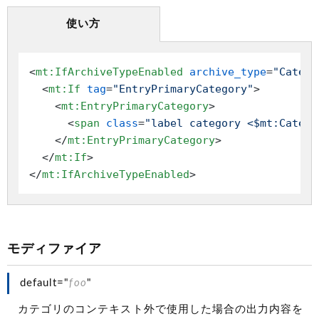
使い方
<
mt:IfArchiveTypeEnabled
archive_type
=
"Catego
<
mt:If
tag
=
"EntryPrimaryCategory"
>
<
mt:EntryPrimaryCategory
>
<
span
class
=
"label category <$mt:Catego
</
mt:EntryPrimaryCategory
>
</
mt:If
>
</
mt:IfArchiveTypeEnabled
>
モディファイア
default="
foo
"
カテゴリのコンテキスト外で使用した場合の出力内容を