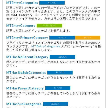
MTEntryCategories
BLOCK
記事に指定したカテゴリの一覧のためのブロックタグです。この一
覧にはメインカテゴリも含みます。また、このブロックタグの中で
は <$MTCategory...$> ファンクションタグを利用できます。glue
モディファイアを使うと、カテゴリの区切り文字を指定できます。
MTEntryCategory
FUNCTION
記事に指定したメインカテゴリを表示します。
MTEntryPrimaryCategory
BLOCK
MT5.1
プライマリカテゴリ（メインカテゴリ）の情報を取得するためのブ
ロックタグです。
MTEntryCategories
タグに type="primary" を指
定した場合と同じ働きをします。
MTHasNoParentCategory
BLOCK
現在のカテゴリに親カテゴリが存在しないときだけ実行する条件タ
グです。
MTHasNoSubCategories
BLOCK
現在のカテゴリに子カテゴリが存在しないときだけ実行する条件タ
グです。
MTHasParentCategory
BLOCK
現在のカテゴリに親カテゴリが存在しているときだけ実行する条件
タグです。
MTHasSubCategories
BLOCK