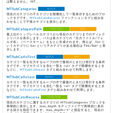
は数えません。 MT...
MTSubCategories
BLOCK
現在のカテゴリの子カテゴリを階層化して一覧表示するためのブロ
ックタグです。
MTSubCatsRecurse
ファンクションタグと組み合
わせることで子孫カテゴリを表示します。
MTSubCategoryPath
FUNCTION
MT4
最上位のトップレベルカテゴリから現在のカテゴリまでのディレク
トリパスを表示します。パスは各カテゴリの『出力ファイル/フォ
ルダ名』（ベースネーム）をもとに生成されます。例えば、foo と
foo/bar
いうカテゴリに bar という子カテゴリがある場合は
と表
示します。
MTSubCatIsFirst
BLOCK
MT4
カテゴリ一覧を出力するループの中で最初のときだけ実行する条件
タグです。サブカテゴリを含む一覧を <ul> タグで階層化するとき
などに、
MTSubCatIsLast
タグと組み合わせて利用します。
MTSubCatIsLast
BLOCK
MT4
カテゴリ一覧を出力するループの中で最後のときだけ実行する条件
タグです。サブカテゴリを含む一覧を <ul> タグで階層化するとき
などに、
MTSubCatIsFirst
タグと組み合わせて利用します。
MTSubCatsRecurse
FUNCTION
現在のカテゴリに属するカテゴリの MTSubCategories ブロックを
再帰的に表示します。max_depth モディファイアで再帰的に表示
する深さを指定できます。max_depth="
1
" と指定すると、現在の