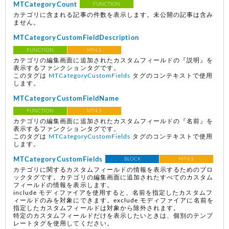
MTCategoryCount
FUNCTION
カテゴリに含まれる記事の件数を表示します。未公開の記事は含み
ません。
MTCategoryCustomFieldDescription
FUNCTION
MT4.1
カテゴリの編集画面に追加されたカスタムフィールドの『説明』を
表示するファンクションタグです。
このタグは
MTCategoryCustomFields
タグのコンテキストで使用
します。
MTCategoryCustomFieldName
FUNCTION
MT4.1
カテゴリの編集画面に追加されたカスタムフィールドの『名前』を
表示するファンクションタグです。
このタグは
MTCategoryCustomFields
タグのコンテキストで使用
します。
MTCategoryCustomFields
BLOCK
MT4.1
カテゴリに関するカスタムフィールドの情報を表示するためのブロ
ックタグです。カテゴリの編集画面に追加されたすべてのカスタム
フィールドの情報を表示します。
include モディファイアを使用すると、名前を指定したカスタムフ
ィールドのみを対象にできます。exclude モディファイアに名前を
指定したカスタムフィールドは対象から除外されます。
特定のカスタムフィールドだけを表示したいときは、個別のテンプ
レートタグを使用してください。