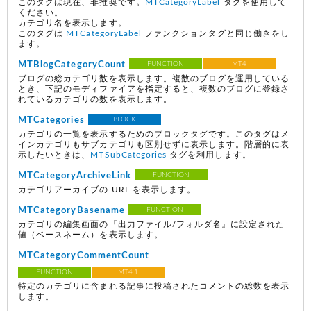
このタグは現在、非推奨です。
MTCategoryLabel
タグを使用して
ください。
カテゴリ名を表示します。
このタグは
MTCategoryLabel
ファンクションタグと同じ働きをし
ます。
MTBlogCategoryCount
FUNCTION
MT4
ブログの総カテゴリ数を表示します。複数のブログを運用している
とき、下記のモディファイアを指定すると、複数のブログに登録さ
れているカテゴリの数を表示します。
MTCategories
BLOCK
カテゴリの一覧を表示するためのブロックタグです。このタグはメ
インカテゴリもサブカテゴリも区別せずに表示します。階層的に表
示したいときは、
MTSubCategories
タグを利用します。
MTCategoryArchiveLink
FUNCTION
カテゴリアーカイブの URL を表示します。
MTCategoryBasename
FUNCTION
カテゴリの編集画面の『出力ファイル/フォルダ名』に設定された
値（ベースネーム）を表示します。
MTCategoryCommentCount
FUNCTION
MT4.1
特定のカテゴリに含まれる記事に投稿されたコメントの総数を表示
します。