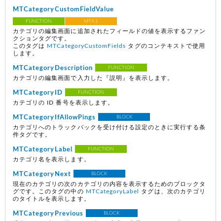
MTCategoryCustomFieldValue
FUNCTION
MT4.1
カテゴリの編集画面に追加されたフィールドの値を表示するファン
クションタグです。
このタグは
MTCategoryCustomFields
タグのコンテキストで使用
します。
MTCategoryDescription
FUNCTION
カテゴリの編集画面で入力した『説明』を表示します。
MTCategoryID
FUNCTION
カテゴリの ID 番号を表示します。
MTCategoryIfAllowPings
BLOCK
カテゴリへのトラックバックを受け付ける設定のときに実行する条
件タグです。
MTCategoryLabel
FUNCTION
カテゴリ名を表示します。
MTCategoryNext
BLOCK
現在のカテゴリの次のカテゴリの内容を表示するためのブロックタ
グです。このタグの中の
MTCategoryLabel
タグは、次のカテゴリ
のタイトルを表示します。
MTCategoryPrevious
BLOCK