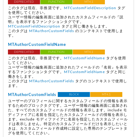
DEPRECATED
FUNCTION
MT4.1
このタグは現在、非推奨です。
MTCustomFieldDescription
タグ
を使用してください。
ユーザー情報の編集画面に追加されたカスタムフィールドの『説
明』を表示するファンクションタグです。
MTCustomFieldDescription
タグと同じ働きをします。
このタグは
MTAuthorCustomFields
のコンテキストで使用しま
す。
MTAuthorCustomFieldName
DEPRECATED
FUNCTION
MT4.1
このタグは現在、非推奨です。
MTCustomFieldName
タグを使用
してください。
ユーザー情報の編集画面に追加されたフィールドの『名前』を表示
するファンクションタグです。
MTCustomFieldName
タグと同じ
働きをします。
このタグは
MTAuthorCustomFields
タグのコンテキストで使用し
ます。
MTAuthorCustomFields
BLOCK
MT4.1
ユーザーのプロフィールに関するカスタムフィールドの情報を表示
するためのブロックタグです。ユーザー情報の編集画面に追加され
た、すべてのカスタムフィールドの情報を表示します。include モ
ディファイアに名前を指定したカスタムフィールドの情報を表示し
ます。exclude モディファイアに名前を指定したカスタムフィール
ドは表示しません。特定のカスタムフィールドだけを表示したいと
きは、カスタムフィールド作成時に設定した専用のテンプレートタ
グを使用してください。