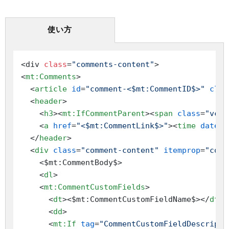
使い方
<div 
class
=
"comments-content"
<
mt:Comments
>
<
article
id
=
"comment-<$mt:CommentID$>"
clas
<
header
>
<
h3
>
<
mt:IfCommentParent
>
<
span
class
=
"vcar
<
a
href
=
"<$mt:CommentLink$>"
>
<
time
dateti
</
header
>
<
div
class
=
"comment-content"
itemprop
=
"comm
    <$mt:CommentBody$>

<
dl
>
<
mt:CommentCustomFields
>
<
dt
>
<$mt:CommentCustomFieldName$>
</
dt
>
<
dd
>
<
mt:If
tag
=
"CommentCustomFieldDescripti