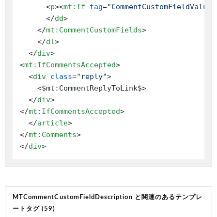
<
p
>
<
mt:If
tag
=
"CommentCustomFieldValue"
</
dd
>
</
mt:CommentCustomFields
>
</
dl
>
</
div
>
<
mt:IfCommentsAccepted
>
<
div
class
=
"reply"
>
    <$mt:CommentReplyToLink$>

</
div
>
</
mt:IfCommentsAccepted
>
</
article
>
</
mt:Comments
>
</
div
>
MTCommentCustomFieldDescription と関連のあるテンプレ
ートタグ (59)