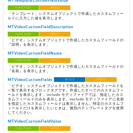
MTTemplateCustomFieldValue
FUNCTION
MT5.0
「テンプレート」システムオブジェクトで作成したカスタムフィー
ルドに入力した値を表示します。
MTVideoCustomFieldDescription
FUNCTION
MT5.0
「ビデオ」システムオブジェクトで作成したカスタムフィールドの
『説明』を表示します。
MTVideoCustomFieldName
FUNCTION
MT5.0
「ビデオ」システムオブジェクトで作成したカスタムフィールドの
『名前』を表示します。
MTVideoCustomFields
BLOCK
MT5.0
「ビデオ」システムオブジェクトで作成したカスタムフィールドを
一覧で表示するブロックタグです。作成したすべてのカスタムフィ
ールドを表示します。include モディファイアでは、指定したカス
タムフィールドのみを表示します。exclude モディファイアに名前
を指定したカスタムフィールドは表示しません。特定のカスタムフ
ィールドだけを表示したいときは、個別のテンプレートタグを使用
してください。
MTVideoCustomFieldValue
FUNCTION
MT5.0