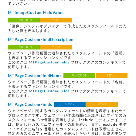
てください。
MTImageCustomFieldValue
FUNCTION
MT5.0
「画像」システムオブジェクトで作成したカスタムフィールドに入
力した値を表示します。
MTPageCustomFieldDescription
FUNCTION
MT4.1
ウェブページ作成画面に追加されたカスタムフィールドの『説明』
を表示するファンクションタグです。
このタグは
MTPageCustomFields
ブロックタグのコンテキストで
使用します。
MTPageCustomFieldName
FUNCTION
MT4.1
ウェブページ作成画面に追加されたカスタムフィールドの『名前』
を表示するファンクションタグです。
このタグは
MTPageCustomFields
ブロックタグのコンテキストで
使用します。
MTPageCustomFields
BLOCK
MT4.1
ウェブページに関するカスタムフィールドの情報を表示するための
ブロックタグです。ウェブページ作成画面に追加されたすべてのカ
スタムフィールドの情報を表示します。include モディファイアで
は、指定したカスタムフィールドのみを表示します。exclude モデ
ィファイアに名前を指定したカスタムフィールドは表示しません。
特定のカスタムフィールドだけを表示したいときは、個別のテンプ