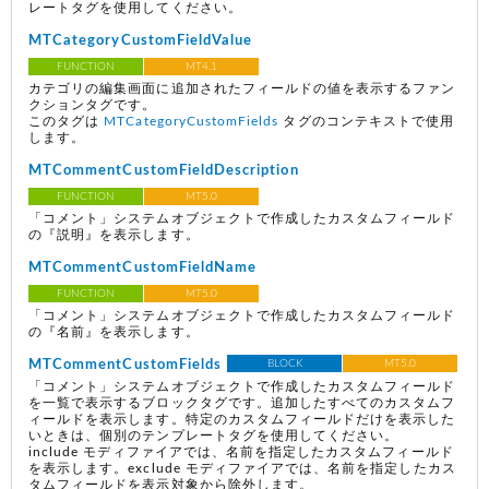
レートタグを使用してください。
MTCategoryCustomFieldValue
FUNCTION
MT4.1
カテゴリの編集画面に追加されたフィールドの値を表示するファン
クションタグです。
このタグは
MTCategoryCustomFields
タグのコンテキストで使用
します。
MTCommentCustomFieldDescription
FUNCTION
MT5.0
「コメント」システムオブジェクトで作成したカスタムフィールド
の『説明』を表示します。
MTCommentCustomFieldName
FUNCTION
MT5.0
「コメント」システムオブジェクトで作成したカスタムフィールド
の『名前』を表示します。
MTCommentCustomFields
BLOCK
MT5.0
「コメント」システムオブジェクトで作成したカスタムフィールド
を一覧で表示するブロックタグです。追加したすべてのカスタムフ
ィールドを表示します。特定のカスタムフィールドだけを表示した
いときは、個別のテンプレートタグを使用してください。
include モディファイアでは、名前を指定したカスタムフィールド
を表示します。exclude モディファイアでは、名前を指定したカス
タムフィールドを表示対象から除外します。