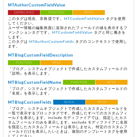
MTAuthorCustomFieldValue
DEPRECATED
FUNCTION
MT4.1
このタグは現在、非推奨です。
MTCustomFieldValue
タグを使用
してください。
ユーザー情報の編集画面に追加されたフィールドの値を表示するフ
ァンクションタグです。
MTCustomFieldValue
タグと同じ働きを
します。
このタグは
MTAuthorCustomFields
タグのコンテキストで使用し
ます。
MTBlogCustomFieldDescription
FUNCTION
MT5.0
「ブログ」システムオブジェクトで作成したカスタムフィールドの
『説明』を表示します。
MTBlogCustomFieldName
FUNCTION
MT5.0
「ブログ」システムオブジェクトで作成したカスタムフィールドの
『名前』を表示します。
MTBlogCustomFields
BLOCK
MT5.0
「ブログ」システムオブジェクトで作成したカスタムフィールドを
一覧で表示するブロックタグです。作成したすべてのカスタムフィ
ールドを表示します。include モディファイアでは、指定したカス
タムフィールドのみを表示します。exclude モディファイアに名前
を指定したカスタムフィールドは表示しません。特定のカスタムフ
ィールドだけを表示したいときは、個別のテンプレートタグを使用
してください。