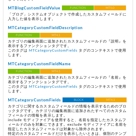
MTBlogCustomFieldValue
FUNCTION
MT5.0
「ブログ」システムオブジェクトで作成したカスタムフィールドに
入力した値を表示します。
MTCategoryCustomFieldDescription
FUNCTION
MT4.1
カテゴリの編集画面に追加されたカスタムフィールドの『説明』を
表示するファンクションタグです。
このタグは
MTCategoryCustomFields
タグのコンテキストで使用
します。
MTCategoryCustomFieldName
FUNCTION
MT4.1
カテゴリの編集画面に追加されたカスタムフィールドの『名前』を
表示するファンクションタグです。
このタグは
MTCategoryCustomFields
タグのコンテキストで使用
します。
MTCategoryCustomFields
BLOCK
MT4.1
カテゴリに関するカスタムフィールドの情報を表示するためのブロ
ックタグです。カテゴリの編集画面に追加されたすべてのカスタム
フィールドの情報を表示します。
include モディファイアを使用すると、名前を指定したカスタムフ
ィールドのみを対象にできます。exclude モディファイアに名前を
指定したカスタムフィールドは対象から除外されます。
特定のカスタムフィールドだけを表示したいときは、個別のテンプ