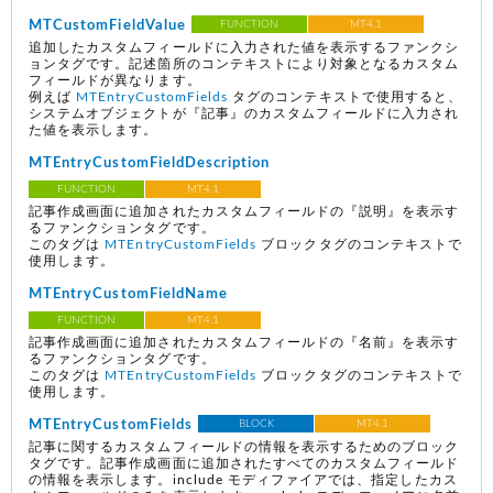
MTCustomFieldValue
FUNCTION
MT4.1
追加したカスタムフィールドに入力された値を表示するファンクシ
ョンタグです。記述箇所のコンテキストにより対象となるカスタム
フィールドが異なります。
例えば
MTEntryCustomFields
タグのコンテキストで使用すると、
システムオブジェクトが『記事』のカスタムフィールドに入力され
た値を表示します。
MTEntryCustomFieldDescription
FUNCTION
MT4.1
記事作成画面に追加されたカスタムフィールドの『説明』を表示す
るファンクションタグです。
このタグは
MTEntryCustomFields
ブロックタグのコンテキストで
使用します。
MTEntryCustomFieldName
FUNCTION
MT4.1
記事作成画面に追加されたカスタムフィールドの『名前』を表示す
るファンクションタグです。
このタグは
MTEntryCustomFields
ブロックタグのコンテキストで
使用します。
MTEntryCustomFields
BLOCK
MT4.1
記事に関するカスタムフィールドの情報を表示するためのブロック
タグです。記事作成画面に追加されたすべてのカスタムフィールド
の情報を表示します。include モディファイアでは、指定したカス