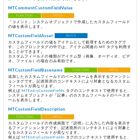
MTCommentCustomFieldValue
FUNCTION
MT5.0
「コメント」システムオブジェクトで作成したカスタムフィールド
の値を表示します。
MTCustomFieldAsset
BLOCK
カスタムフィールドの値をアイテムとして処理するためのタグで
す。このブロックタグの中では、アイテム関連の MT タグを利用す
ることができます。
カスタムフィールドの種類がアイテム型（画像、オーディオ、ビデ
オ、ファイル）の場合のみ有効です。
MTCustomFieldBasename
FUNCTION
MT4.1
追加したカスタムフィールドのベースネームを表示するファンクシ
ョンタグです。記述箇所のコンテキストにより対象となるカスタム
フィールドが異なります。
例えば
MTEntryCustomFields
タグのコンテキストで使用すると、
システムオブジェクトが『記事』のカスタムフィールドのベースネ
ームを表示します。
MTCustomFieldDescription
FUNCTION
MT4.1
カスタムフィールドの作成画面で『説明』に入力した内容を表示す
るファンクションタグです。記述箇所のコンテキストにより対象と
なるカスタムフィールドが異なります。
例えば
MTEntryCustomFields
タグのコンテキストで使用すると、