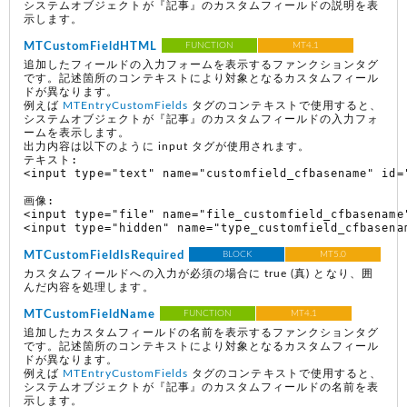
システムオブジェクトが『記事』のカスタムフィールドの説明を表
示します。
MTCustomFieldHTML
FUNCTION
MT4.1
追加したフィールドの入力フォームを表示するファンクションタグ
です。記述箇所のコンテキストにより対象となるカスタムフィール
ドが異なります。
例えば
MTEntryCustomFields
タグのコンテキストで使用すると、
システムオブジェクトが『記事』のカスタムフィールドの入力フォ
ームを表示します。
出力内容は以下のように input タグが使用されます。
テキスト:

<input type="text" name="customfield_cfbasename" id=
画像:

<input type="file" name="file_customfield_cfbasename"
MTCustomFieldIsRequired
BLOCK
MT5.0
カスタムフィールドへの入力が必須の場合に true (真) となり、囲
んだ内容を処理します。
MTCustomFieldName
FUNCTION
MT4.1
追加したカスタムフィールドの名前を表示するファンクションタグ
です。記述箇所のコンテキストにより対象となるカスタムフィール
ドが異なります。
例えば
MTEntryCustomFields
タグのコンテキストで使用すると、
システムオブジェクトが『記事』のカスタムフィールドの名前を表
示します。