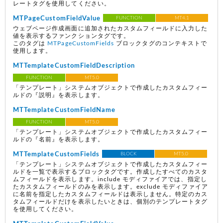
レートタグを使用してください。
MTPageCustomFieldValue
FUNCTION
MT4.1
ウェブページ作成画面に追加されたカスタムフィールドに入力した
値を表示するファンクションタグです。
このタグは
MTPageCustomFields
ブロックタグのコンテキストで
使用します。
MTTemplateCustomFieldDescription
FUNCTION
MT5.0
「テンプレート」システムオブジェクトで作成したカスタムフィー
ルドの『説明』を表示します。
MTTemplateCustomFieldName
FUNCTION
MT5.0
「テンプレート」システムオブジェクトで作成したカスタムフィー
ルドの『名前』を表示します。
MTTemplateCustomFields
BLOCK
MT5.0
「テンプレート」システムオブジェクトで作成したカスタムフィー
ルドを一覧で表示するブロックタグです。作成したすべてのカスタ
ムフィールドを表示します。include モディファイアでは、指定し
たカスタムフィールドのみを表示します。exclude モディファイア
に名前を指定したカスタムフィールドは表示しません。特定のカス
タムフィールドだけを表示したいときは、個別のテンプレートタグ
を使用してください。