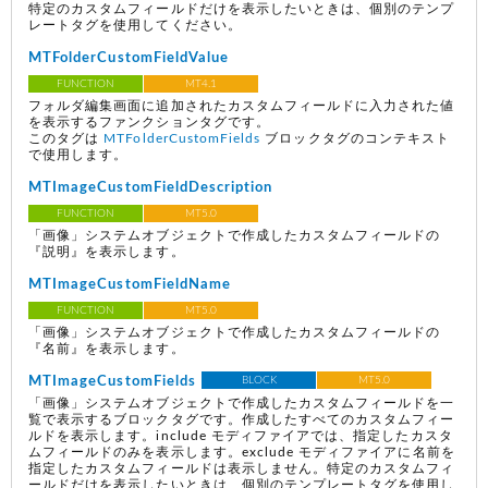
特定のカスタムフィールドだけを表示したいときは、個別のテンプ
レートタグを使用してください。
MTFolderCustomFieldValue
FUNCTION
MT4.1
フォルダ編集画面に追加されたカスタムフィールドに入力された値
を表示するファンクションタグです。
このタグは
MTFolderCustomFields
ブロックタグのコンテキスト
で使用します。
MTImageCustomFieldDescription
FUNCTION
MT5.0
「画像」システムオブジェクトで作成したカスタムフィールドの
『説明』を表示します。
MTImageCustomFieldName
FUNCTION
MT5.0
「画像」システムオブジェクトで作成したカスタムフィールドの
『名前』を表示します。
MTImageCustomFields
BLOCK
MT5.0
「画像」システムオブジェクトで作成したカスタムフィールドを一
覧で表示するブロックタグです。作成したすべてのカスタムフィー
ルドを表示します。include モディファイアでは、指定したカスタ
ムフィールドのみを表示します。exclude モディファイアに名前を
指定したカスタムフィールドは表示しません。特定のカスタムフィ
ールドだけを表示したいときは、個別のテンプレートタグを使用し