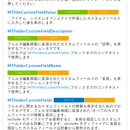
用してください。
MTFileCustomFieldValue
FUNCTION
MT5.0
「アイテム」システムオブジェクトで作成したカスタムフィールド
に入力した値を表示します。
MTFolderCustomFieldDescription
FUNCTION
MT4.1
フォルダ編集画面に追加されたカスタムフィールドの『説明』を表
示するファンクションタグです。
このタグは
MTFolderCustomFields
ブロックタグのコンテキスト
で使用します。
MTFolderCustomFieldName
FUNCTION
MT4.1
フォルダ編集画面に追加されたカスタムフィールドの『名前』を表
示するファンクションタグです。
このタグは
MTFolderCustomFields
ブロックタグのコンテキスト
で使用します。
MTFolderCustomFields
BLOCK
MT4.1
フォルダに関するカスタムフィールドの情報を表示するためのブロ
ックタグです。フォルダの編集画面に追加された\すべてのカスタ
ムフィールドの情報を表示します。
include モディファイアを使用すると、名前を指定したカスタムフ
ィールドのみを対象にできます。exclude モディファイアに名前を
指定したカスタムフィールドは対象から除外されます。