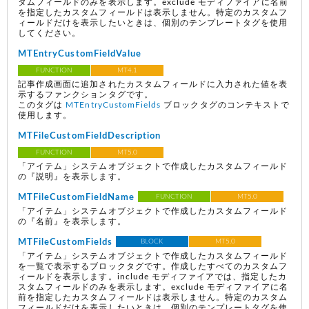
タムフィールドのみを表示します。exclude モディファイアに名前
を指定したカスタムフィールドは表示しません。特定のカスタムフ
ィールドだけを表示したいときは、個別のテンプレートタグを使用
してください。
MTEntryCustomFieldValue
FUNCTION
MT4.1
記事作成画面に追加されたカスタムフィールドに入力された値を表
示するファンクションタグです。
このタグは
MTEntryCustomFields
ブロックタグのコンテキストで
使用します。
MTFileCustomFieldDescription
FUNCTION
MT5.0
「アイテム」システムオブジェクトで作成したカスタムフィールド
の『説明』を表示します。
MTFileCustomFieldName
FUNCTION
MT5.0
「アイテム」システムオブジェクトで作成したカスタムフィールド
の『名前』を表示します。
MTFileCustomFields
BLOCK
MT5.0
「アイテム」システムオブジェクトで作成したカスタムフィールド
を一覧で表示するブロックタグです。作成したすべてのカスタムフ
ィールドを表示します。include モディファイアでは、指定したカ
スタムフィールドのみを表示します。exclude モディファイアに名
前を指定したカスタムフィールドは表示しません。特定のカスタム
フィールドだけを表示したいときは、個別のテンプレートタグを使