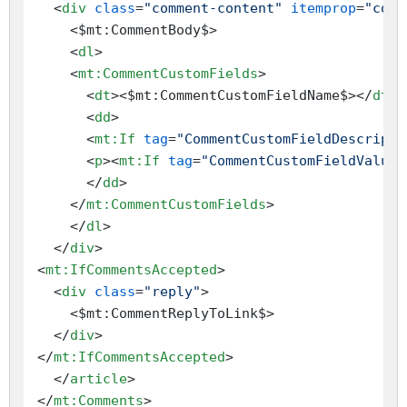
<
div
class
=
"comment-content"
itemprop
=
"comm
    <$mt:CommentBody$>

<
dl
>
<
mt:CommentCustomFields
>
<
dt
>
<$mt:CommentCustomFieldName$>
</
dt
>
<
dd
>
<
mt:If
tag
=
"CommentCustomFieldDescripti
<
p
>
<
mt:If
tag
=
"CommentCustomFieldValue"
</
dd
>
</
mt:CommentCustomFields
>
</
dl
>
</
div
>
<
mt:IfCommentsAccepted
>
<
div
class
=
"reply"
>
    <$mt:CommentReplyToLink$>

</
div
>
</
mt:IfCommentsAccepted
>
</
article
>
</
mt:Comments
>