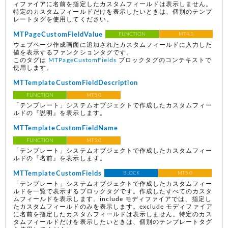
ィファイアに名前を指定したカスタムフィールドは表示しません。
特定のカスタムフィールドだけを表示したいときは、個別のテンプ
レートタグを使用してください。
MTPageCustomFieldValue
FUNCTION
MT4.1
ウェブページ作成画面に追加されたカスタムフィールドに入力した
値を表示するファンクションタグです。
このタグは
MTPageCustomFields
ブロックタグのコンテキストで
使用します。
MTTemplateCustomFieldDescription
FUNCTION
MT5.0
「テンプレート」システムオブジェクトで作成したカスタムフィー
ルドの『説明』を表示します。
MTTemplateCustomFieldName
FUNCTION
MT5.0
「テンプレート」システムオブジェクトで作成したカスタムフィー
ルドの『名前』を表示します。
MTTemplateCustomFields
BLOCK
MT5.0
「テンプレート」システムオブジェクトで作成したカスタムフィー
ルドを一覧で表示するブロックタグです。作成したすべてのカスタ
ムフィールドを表示します。include モディファイアでは、指定し
たカスタムフィールドのみを表示します。exclude モディファイア
に名前を指定したカスタムフィールドは表示しません。特定のカス
タムフィールドだけを表示したいときは、個別のテンプレートタグ