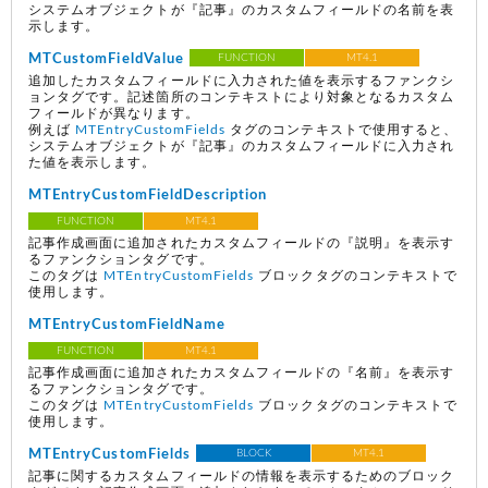
システムオブジェクトが『記事』のカスタムフィールドの名前を表
示します。
MTCustomFieldValue
FUNCTION
MT4.1
追加したカスタムフィールドに入力された値を表示するファンクシ
ョンタグです。記述箇所のコンテキストにより対象となるカスタム
フィールドが異なります。
例えば
MTEntryCustomFields
タグのコンテキストで使用すると、
システムオブジェクトが『記事』のカスタムフィールドに入力され
た値を表示します。
MTEntryCustomFieldDescription
FUNCTION
MT4.1
記事作成画面に追加されたカスタムフィールドの『説明』を表示す
るファンクションタグです。
このタグは
MTEntryCustomFields
ブロックタグのコンテキストで
使用します。
MTEntryCustomFieldName
FUNCTION
MT4.1
記事作成画面に追加されたカスタムフィールドの『名前』を表示す
るファンクションタグです。
このタグは
MTEntryCustomFields
ブロックタグのコンテキストで
使用します。
MTEntryCustomFields
BLOCK
MT4.1
記事に関するカスタムフィールドの情報を表示するためのブロック