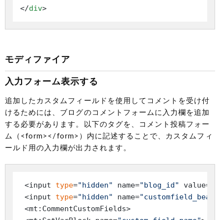
</
div
>
モディファイア
入力フォーム表示する
追加したカスタムフィールドを使用してコメントを受け付
けるためには、ブログのコメントフォームに入力欄を追加
する必要があります。以下のタグを、コメント投稿フォー
ム（<form></form>）内に記述することで、カスタムフィ
ールド用の入力欄が出力されます。
 <input 
type
=
"hidden"
 name=
"blog_id"
 value=
"<
 <input 
type
=
"hidden"
 name=
"customfield_beaco
 <mt:CommentCustomFields>
