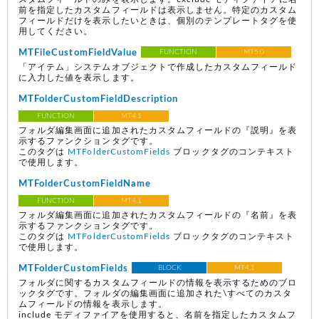
前を指定したカスタムフィールドは表示しません。特定のカスタム
フィールドだけを表示したいときは、個別のテンプレートタグを使
用してください。
MTFileCustomFieldValue
FUNCTION
MT5.0
「アイテム」システムオブジェクトで作成したカスタムフィールド
に入力した値を表示します。
MTFolderCustomFieldDescription
FUNCTION
MT4.1
フォルダ編集画面に追加されたカスタムフィールドの『説明』を表
示するファンクションタグです。
このタグは
MTFolderCustomFields
ブロックタグのコンテキスト
で使用します。
MTFolderCustomFieldName
FUNCTION
MT4.1
フォルダ編集画面に追加されたカスタムフィールドの『名前』を表
示するファンクションタグです。
このタグは
MTFolderCustomFields
ブロックタグのコンテキスト
で使用します。
MTFolderCustomFields
BLOCK
MT4.1
フォルダに関するカスタムフィールドの情報を表示するためのブロ
ックタグです。フォルダの編集画面に追加された\すべてのカスタ
ムフィールドの情報を表示します。
include モディファイアを使用すると、名前を指定したカスタムフ