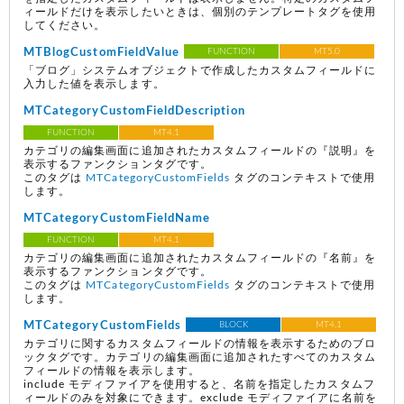
ィールドだけを表示したいときは、個別のテンプレートタグを使用
してください。
MTBlogCustomFieldValue
FUNCTION
MT5.0
「ブログ」システムオブジェクトで作成したカスタムフィールドに
入力した値を表示します。
MTCategoryCustomFieldDescription
FUNCTION
MT4.1
カテゴリの編集画面に追加されたカスタムフィールドの『説明』を
表示するファンクションタグです。
このタグは
MTCategoryCustomFields
タグのコンテキストで使用
します。
MTCategoryCustomFieldName
FUNCTION
MT4.1
カテゴリの編集画面に追加されたカスタムフィールドの『名前』を
表示するファンクションタグです。
このタグは
MTCategoryCustomFields
タグのコンテキストで使用
します。
MTCategoryCustomFields
BLOCK
MT4.1
カテゴリに関するカスタムフィールドの情報を表示するためのブロ
ックタグです。カテゴリの編集画面に追加されたすべてのカスタム
フィールドの情報を表示します。
include モディファイアを使用すると、名前を指定したカスタムフ
ィールドのみを対象にできます。exclude モディファイアに名前を