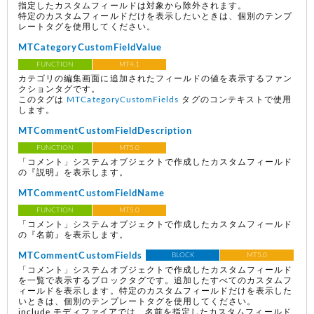
指定したカスタムフィールドは対象から除外されます。
特定のカスタムフィールドだけを表示したいときは、個別のテンプ
レートタグを使用してください。
MTCategoryCustomFieldValue
FUNCTION
MT4.1
カテゴリの編集画面に追加されたフィールドの値を表示するファン
クションタグです。
このタグは
MTCategoryCustomFields
タグのコンテキストで使用
します。
MTCommentCustomFieldDescription
FUNCTION
MT5.0
「コメント」システムオブジェクトで作成したカスタムフィールド
の『説明』を表示します。
MTCommentCustomFieldName
FUNCTION
MT5.0
「コメント」システムオブジェクトで作成したカスタムフィールド
の『名前』を表示します。
MTCommentCustomFields
BLOCK
MT5.0
「コメント」システムオブジェクトで作成したカスタムフィールド
を一覧で表示するブロックタグです。追加したすべてのカスタムフ
ィールドを表示します。特定のカスタムフィールドだけを表示した
いときは、個別のテンプレートタグを使用してください。
include モディファイアでは、名前を指定したカスタムフィールド