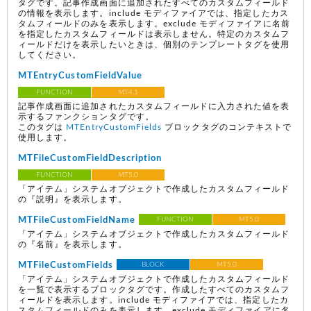
タグです。記事作成画面に追加されたすべてのカスタムフィールド
の情報を表示します。include モディファイアでは、指定したカス
タムフィールドのみを表示します。exclude モディファイアに名前
を指定したカスタムフィールドは表示しません。特定のカスタムフ
ィールドだけを表示したいときは、個別のテンプレートタグを使用
してください。
MTEntryCustomFieldValue
FUNCTION
MT4.1
記事作成画面に追加されたカスタムフィールドに入力された値を表
示するファンクションタグです。
このタグは
MTEntryCustomFields
ブロックタグのコンテキストで
使用します。
MTFileCustomFieldDescription
FUNCTION
MT5.0
「アイテム」システムオブジェクトで作成したカスタムフィールド
の『説明』を表示します。
MTFileCustomFieldName
FUNCTION
MT5.0
「アイテム」システムオブジェクトで作成したカスタムフィールド
の『名前』を表示します。
MTFileCustomFields
BLOCK
MT5.0
「アイテム」システムオブジェクトで作成したカスタムフィールド
を一覧で表示するブロックタグです。作成したすべてのカスタムフ
ィールドを表示します。include モディファイアでは、指定したカ
スタムフィールドのみを表示します。exclude モディファイアに名