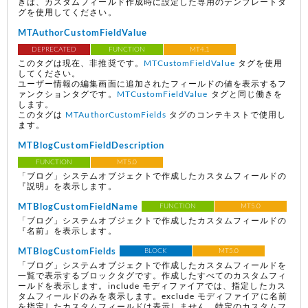
きは、カスタムフィールド作成時に設定した専用のテンプレートタ
グを使用してください。
MTAuthorCustomFieldValue
DEPRECATED
FUNCTION
MT4.1
このタグは現在、非推奨です。
MTCustomFieldValue
タグを使用
してください。
ユーザー情報の編集画面に追加されたフィールドの値を表示するフ
ァンクションタグです。
MTCustomFieldValue
タグと同じ働きを
します。
このタグは
MTAuthorCustomFields
タグのコンテキストで使用し
ます。
MTBlogCustomFieldDescription
FUNCTION
MT5.0
「ブログ」システムオブジェクトで作成したカスタムフィールドの
『説明』を表示します。
MTBlogCustomFieldName
FUNCTION
MT5.0
「ブログ」システムオブジェクトで作成したカスタムフィールドの
『名前』を表示します。
MTBlogCustomFields
BLOCK
MT5.0
「ブログ」システムオブジェクトで作成したカスタムフィールドを
一覧で表示するブロックタグです。作成したすべてのカスタムフィ
ールドを表示します。include モディファイアでは、指定したカス
タムフィールドのみを表示します。exclude モディファイアに名前
を指定したカスタムフィールドは表示しません。特定のカスタムフ