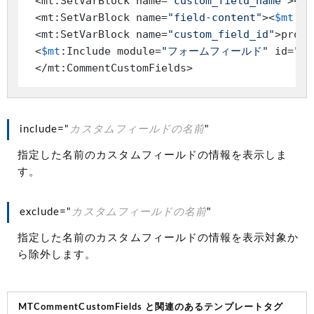
 <mt:SetVarBlock name=
"custom_field_name"
><
$m
 <mt:SetVarBlock name=
"field-content"
><
$mt
:Cu
 <mt:SetVarBlock name=
"custom_field_id"
>profi
 <
$mt
:Include module=
"フォームフィールド"
 id=
"
$c
include="
カスタムフィールドの名前
"
指定した名前のカスタムフィールドの情報を表示しま
す。
exclude="
カスタムフィールドの名前
"
指定した名前のカスタムフィールドの情報を表示対象か
ら除外します。
MTCommentCustomFields と関連のあるテンプレートタグ