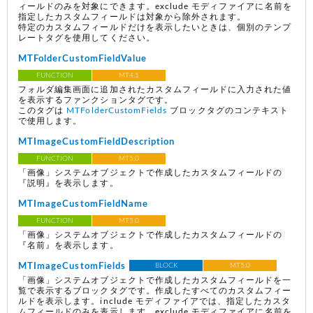
ィールドのみを対象にできます。exclude モディファイアに名前を
指定したカスタムフィールドは対象から除外されます。
特定のカスタムフィールドだけを表示したいときは、個別のテンプ
レートタグを使用してください。
MTFolderCustomFieldValue
FUNCTION
MT4.1
フォルダ編集画面に追加されたカスタムフィールドに入力された値
を表示するファンクションタグです。
このタグは
MTFolderCustomFields
ブロックタグのコンテキスト
で使用します。
MTImageCustomFieldDescription
FUNCTION
MT5.0
「画像」システムオブジェクトで作成したカスタムフィールドの
『説明』を表示します。
MTImageCustomFieldName
FUNCTION
MT5.0
「画像」システムオブジェクトで作成したカスタムフィールドの
『名前』を表示します。
MTImageCustomFields
BLOCK
MT5.0
「画像」システムオブジェクトで作成したカスタムフィールドを一
覧で表示するブロックタグです。作成したすべてのカスタムフィー
ルドを表示します。include モディファイアでは、指定したカスタ
ムフィールドのみを表示します。exclude モディファイアに名前を