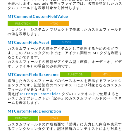
を表示します。exclude モディファイアでは、名前を指定したカス
タムフィールドを表示対象から除外します。
MTCommentCustomFieldValue
FUNCTION
MT5.0
「コメント」システムオブジェクトで作成したカスタムフィールド
の値を表示します。
MTCustomFieldAsset
BLOCK
カスタムフィールドの値をアイテムとして処理するためのタグで
す。このブロックタグの中では、アイテム関連の MT タグを利用す
ることができます。
カスタムフィールドの種類がアイテム型（画像、オーディオ、ビデ
オ、ファイル）の場合のみ有効です。
MTCustomFieldBasename
FUNCTION
MT4.1
追加したカスタムフィールドのベースネームを表示するファンクシ
ョンタグです。記述箇所のコンテキストにより対象となるカスタム
フィールドが異なります。
例えば
MTEntryCustomFields
タグのコンテキストで使用すると、
システムオブジェクトが『記事』のカスタムフィールドのベースネ
ームを表示します。
MTCustomFieldDescription
FUNCTION
MT4.1
カスタムフィールドの作成画面で『説明』に入力した内容を表示す
るファンクションタグです。記述箇所のコンテキストにより対象と