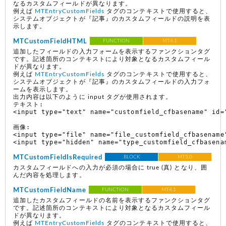
なるカスタムフィールドが異なります。
例えば
MTEntryCustomFields
タグのコンテキストで使用すると、
システムオブジェクトが『記事』のカスタムフィールドの説明を表
示します。
MTCustomFieldHTML
FUNCTION
MT4.1
追加したフィールドの入力フォームを表示するファンクションタグ
です。記述箇所のコンテキストにより対象となるカスタムフィール
ドが異なります。
例えば
MTEntryCustomFields
タグのコンテキストで使用すると、
システムオブジェクトが『記事』のカスタムフィールドの入力フォ
ームを表示します。
出力内容は以下のように input タグが使用されます。
テキスト:

<input type="text" name="customfield_cfbasename" id=
画像:

<input type="file" name="file_customfield_cfbasename"
MTCustomFieldIsRequired
BLOCK
MT5.0
カスタムフィールドへの入力が必須の場合に true (真) となり、囲
んだ内容を処理します。
MTCustomFieldName
FUNCTION
MT4.1
追加したカスタムフィールドの名前を表示するファンクションタグ
です。記述箇所のコンテキストにより対象となるカスタムフィール
ドが異なります。
例えば
MTEntryCustomFields
タグのコンテキストで使用すると、