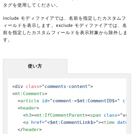
タグを使用してください。
include モディファイアでは、名前を指定したカスタムフ
ィールドを表示します。exclude モディファイアでは、名
前を指定したカスタムフィールドを表示対象から除外しま
す。
使い方
<div 
class
=
"comments-content"
<
mt:Comments
>
<
article
id
=
"comment-<$mt:CommentID$>"
clas
<
header
>
<
h3
>
<
mt:IfCommentParent
>
<
span
class
=
"vcar
<
a
href
=
"<$mt:CommentLink$>"
>
<
time
dateti
</
header
>