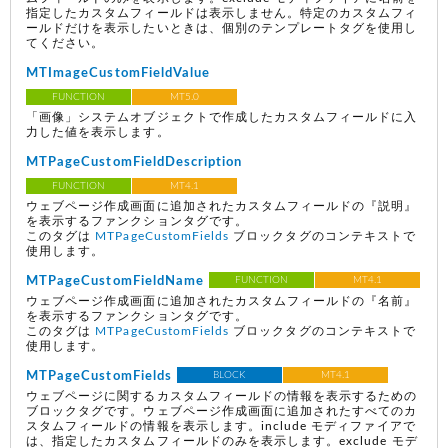
指定したカスタムフィールドは表示しません。特定のカスタムフィ
ールドだけを表示したいときは、個別のテンプレートタグを使用し
てください。
MTImageCustomFieldValue
FUNCTION
MT5.0
「画像」システムオブジェクトで作成したカスタムフィールドに入
力した値を表示します。
MTPageCustomFieldDescription
FUNCTION
MT4.1
ウェブページ作成画面に追加されたカスタムフィールドの『説明』
を表示するファンクションタグです。
このタグは
MTPageCustomFields
ブロックタグのコンテキストで
使用します。
MTPageCustomFieldName
FUNCTION
MT4.1
ウェブページ作成画面に追加されたカスタムフィールドの『名前』
を表示するファンクションタグです。
このタグは
MTPageCustomFields
ブロックタグのコンテキストで
使用します。
MTPageCustomFields
BLOCK
MT4.1
ウェブページに関するカスタムフィールドの情報を表示するための
ブロックタグです。ウェブページ作成画面に追加されたすべてのカ
スタムフィールドの情報を表示します。include モディファイアで
は、指定したカスタムフィールドのみを表示します。exclude モデ