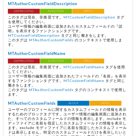
MTAuthorCustomFieldDescription
DEPRECATED
FUNCTION
MT4.1
このタグは現在、非推奨です。
MTCustomFieldDescription
タグ
を使用してください。
ユーザー情報の編集画面に追加されたカスタムフィールドの『説
明』を表示するファンクションタグです。
MTCustomFieldDescription
タグと同じ働きをします。
このタグは
MTAuthorCustomFields
のコンテキストで使用しま
す。
MTAuthorCustomFieldName
DEPRECATED
FUNCTION
MT4.1
このタグは現在、非推奨です。
MTCustomFieldName
タグを使用
してください。
ユーザー情報の編集画面に追加されたフィールドの『名前』を表示
するファンクションタグです。
MTCustomFieldName
タグと同じ
働きをします。
このタグは
MTAuthorCustomFields
タグのコンテキストで使用し
ます。
MTAuthorCustomFields
BLOCK
MT4.1
ユーザーのプロフィールに関するカスタムフィールドの情報を表示
するためのブロックタグです。ユーザー情報の編集画面に追加され
た、すべてのカスタムフィールドの情報を表示します。include モ
ディファイアに名前を指定したカスタムフィールドの情報を表示し
ます。exclude モディファイアに名前を指定したカスタムフィール
ドは表示しません。特定のカスタムフィールドだけを表示したいと