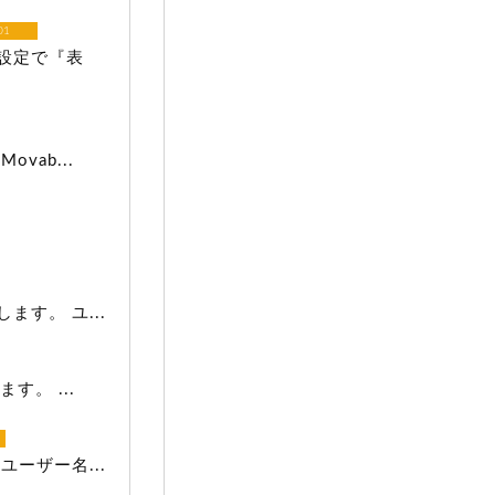
01
設定で『表
ab...
す。 ユ...
。 ...
ーザー名...