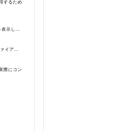
得するため
示し...
イア...
実際にコン