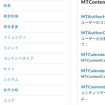
MTConte
検索
構造制御
MTAuthorH
ユーザーのコ
構造要素
MTAuthorC
コミュニティ
ユーザーが公
て...
コメント
MTCalenda
コンテンツタイプ
MTConten
サイト
MTCalenda
MTConten
システム
MTContent
条件分岐
コンテンツデ
よ...
スコア