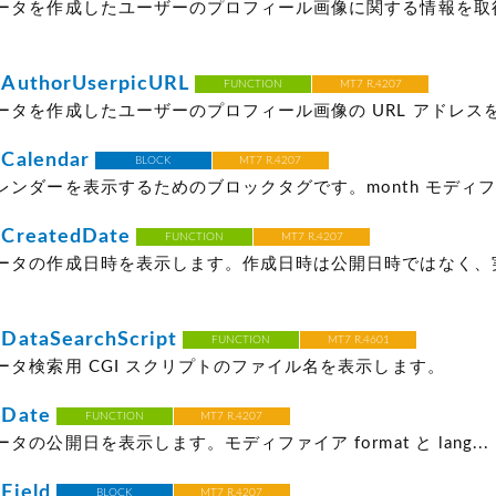
ータを作成したユーザーのプロフィール画像に関する情報を取
AuthorUserpicURL
FUNCTION
MT7 R.4207
タを作成したユーザーのプロフィール画像の URL アドレスを表
Calendar
BLOCK
MT7 R.4207
ンダーを表示するためのブロックタグです。month モディファ
CreatedDate
FUNCTION
MT7 R.4207
ータの作成日時を表示します。作成日時は公開日時ではなく、
DataSearchScript
FUNCTION
MT7 R.4601
ータ検索用 CGI スクリプトのファイル名を表示します。
tDate
FUNCTION
MT7 R.4207
の公開日を表示します。モディファイア format と lang...
Field
BLOCK
MT7 R.4207