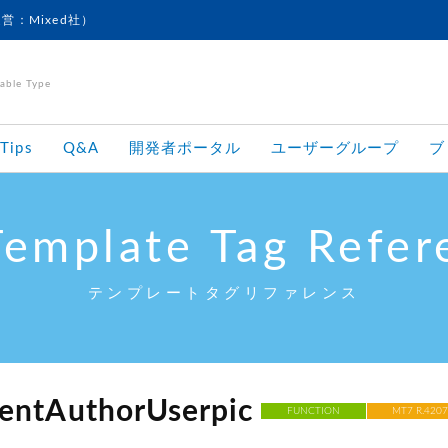
運営：Mixed社）
le Type
Tips
Q&A
開発者ポータル
ユーザーグループ
ブ
Template Tag Refer
テンプレートタグリファレンス
entAuthorUserpic
FUNCTION
MT7 R.4207