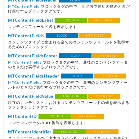
MTContentFieldHeader
BLOCK
MT7 R.4207
MTContentField
ブロックタグの中で、タグ内で最初の値のときだ
け実行するブロックタグです。
MTContentFieldLabel
FUNCTION
MT7 R.4207
コンテンツフィールド名を表示します。
MTContentFields
BLOCK
MT7 R.4207
コンテンツタイプに含まれる全てのコンテンツフィールドを取得す
るためのブロックタグ...
MTContentFieldsFooter
BLOCK
MT7 R.4207
MTContentFields
ブロックタグの中で、最後のコンテンツデータ
のときだけ実行するブロックタグです。
MTContentFieldsHeader
BLOCK
MT7 R.4207
MTContentFields
ブロックタグの中で、最初のコンテンツフィー
ルドのときだけ実行するブロックタグです。
MTContentFieldValue
FUNCTION
MT7 R.4207
現在のコンテクストにおけるコンテンツフィールドの値を表示する
ファンクションタグで...
MTContentID
FUNCTION
MT7 R.4207
コンテンツデータの ID 番号を表示します。 ...
MTContentIdentifier
FUNCTION
MT7 R.4207
コンテンツデータの『出力ファイル名』（ベースネーム）を表示し