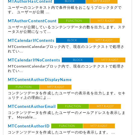
MTAuthorHasContent
BLOCK
MT7 R.4207
ユーザーのコンテキスト内で条件分岐をおこなうブロックタグで
す。 ユーザーが公開 ...
MTAuthorContentCount
FUNCTION
MT7 R.4207
ユーザーが公開しているコンテンツデータの数を出力します。ステ
ータスが公開になって...
MTCalendarIfContents
BLOCK
MT7 R.4207
MTContentCalendarブロック内で、現在のコンテクストで処理さ
れてい...
MTCalendarIfNoContents
BLOCK
MT7 R.4207
MTContentCalendarブロック内で、現在のコンテクストで処理さ
れてい...
MTContentAuthorDisplayName
FUNCTION
MT7 R.4207
コンテンツデータを作成したユーザーの表示名を出力します。セキ
ュリティ上の理由によ...
MTContentAuthorEmail
FUNCTION
MT7 R.4207
コンテンツデータを作成したユーザーのメールアドレスを表示しま
す。 Movable...
MTContentAuthorID
FUNCTION
MT7 R.4207
コンテンツデータを作成したユーザーのIDを表示します。 ...