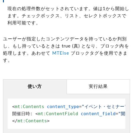
現在の処理件数がセットされています。値は1から開始し
ます。チェックボックス、リスト、セレクトボックスで
利用可能です。
ユーザーが指定したコンテンツデータを持っているか判別
し、もし持っているときは true (真) となり、ブロック内を
処理します。あわせて
MTElse
ブロックタグを使用できま
す。
使い方
実行結果
<
mt:Contents
content_type
=
"イベント・セミナー"
l
開催日時: 
<
mt:ContentField
content_field
=
"開催
</
mt:Contents
>