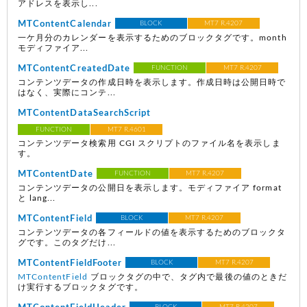
アドレスを表示し...
MTContentCalendar
BLOCK
MT7 R.4207
一ケ月分のカレンダーを表示するためのブロックタグです。month
モディファイア...
MTContentCreatedDate
FUNCTION
MT7 R.4207
コンテンツデータの作成日時を表示します。作成日時は公開日時で
はなく、実際にコンテ...
MTContentDataSearchScript
FUNCTION
MT7 R.4601
コンテンツデータ検索用 CGI スクリプトのファイル名を表示しま
す。
MTContentDate
FUNCTION
MT7 R.4207
コンテンツデータの公開日を表示します。モディファイア format
と lang...
MTContentField
BLOCK
MT7 R.4207
コンテンツデータの各フィールドの値を表示するためのブロックタ
グです。このタグだけ...
MTContentFieldFooter
BLOCK
MT7 R.4207
MTContentField
ブロックタグの中で、タグ内で最後の値のときだ
け実行するブロックタグです。