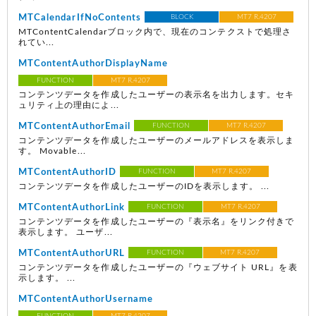
MTCalendarIfNoContents
BLOCK
MT7 R.4207
MTContentCalendarブロック内で、現在のコンテクストで処理さ
れてい...
MTContentAuthorDisplayName
FUNCTION
MT7 R.4207
コンテンツデータを作成したユーザーの表示名を出力します。セキ
ュリティ上の理由によ...
MTContentAuthorEmail
FUNCTION
MT7 R.4207
コンテンツデータを作成したユーザーのメールアドレスを表示しま
す。 Movable...
MTContentAuthorID
FUNCTION
MT7 R.4207
コンテンツデータを作成したユーザーのIDを表示します。 ...
MTContentAuthorLink
FUNCTION
MT7 R.4207
コンテンツデータを作成したユーザーの『表示名』をリンク付きで
表示します。 ユーザ...
MTContentAuthorURL
FUNCTION
MT7 R.4207
コンテンツデータを作成したユーザーの『ウェブサイト URL』を表
示します。 ...
MTContentAuthorUsername