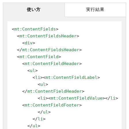
使い方
実行結果
<
mt:ContentFields
>
<
mt:ContentFieldsHeader
>
<
div
>
</
mt:ContentFieldsHeader
>
<
mt:ContentField
>
<
mt:ContentFieldHeader
>
<
ul
>
<
li
>
<
mt:ContentFieldLabel
>
<
ul
>
</
mt:ContentFieldHeader
>
<
li
>
<
mt:ContentFieldValue
>
</
li
>
<
mt:ContentFieldFooter
>
</
ul
>
</
li
>
</
ul
>