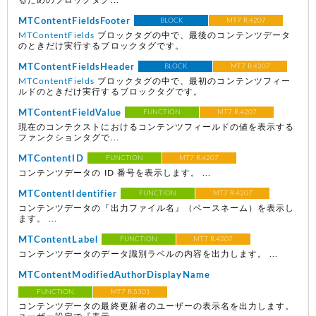
るためのブロックタグ...
MTContentFieldsFooter
BLOCK
MT7 R.4207
MTContentFields
ブロックタグの中で、最後のコンテンツデータ
のときだけ実行するブロックタグです。
MTContentFieldsHeader
BLOCK
MT7 R.4207
MTContentFields
ブロックタグの中で、最初のコンテンツフィー
ルドのときだけ実行するブロックタグです。
MTContentFieldValue
FUNCTION
MT7 R.4207
現在のコンテクストにおけるコンテンツフィールドの値を表示する
ファンクションタグで...
MTContentID
FUNCTION
MT7 R.4207
コンテンツデータの ID 番号を表示します。 ...
MTContentIdentifier
FUNCTION
MT7 R.4207
コンテンツデータの『出力ファイル名』（ベースネーム）を表示し
ます。 ...
MTContentLabel
FUNCTION
MT7 R.4207
コンテンツデータのデータ識別ラベルの内容を出力します。 ...
MTContentModifiedAuthorDisplayName
FUNCTION
MT7 R.5301
コンテンツデータの最終更新者のユーザーの表示名を出力します。