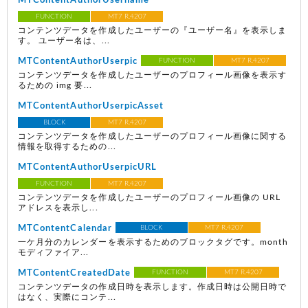
MTContentAuthorUsername
FUNCTION
MT7 R.4207
コンテンツデータを作成したユーザーの『ユーザー名』を表示しま
す。 ユーザー名は、...
MTContentAuthorUserpic
FUNCTION
MT7 R.4207
コンテンツデータを作成したユーザーのプロフィール画像を表示す
るための img 要...
MTContentAuthorUserpicAsset
BLOCK
MT7 R.4207
コンテンツデータを作成したユーザーのプロフィール画像に関する
情報を取得するための...
MTContentAuthorUserpicURL
FUNCTION
MT7 R.4207
コンテンツデータを作成したユーザーのプロフィール画像の URL
アドレスを表示し...
MTContentCalendar
BLOCK
MT7 R.4207
一ケ月分のカレンダーを表示するためのブロックタグです。month
モディファイア...
MTContentCreatedDate
FUNCTION
MT7 R.4207
コンテンツデータの作成日時を表示します。作成日時は公開日時で
はなく、実際にコンテ...