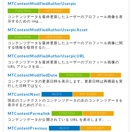
MTContentModifiedAuthorUserpic
FUNCTION
MT7 R.5301
コンテンツデータを最終更新したユーザーのプロフィール画像を表
示するための img...
MTContentModifiedAuthorUserpicAsset
FUNCTION
MT7 R.5301
コンテンツデータを最終更新したユーザーのプロフィール画像に関
する情報を取得するた...
MTContentModifiedAuthorUserpicURL
コンテンツデータを最終更新したユーザーのプロフィール画像の
URL アドレスを出...
MTContentModifiedDate
FUNCTION
MT7 R.4207
コンテンツデータの更新日時を表示します。更新日時は再構築を実
行した日時ではなく、...
MTContentNext
BLOCK
MT7 R.4207
現在のコンテクストのコンテンツデータの次のコンテンツデータを
表示するためのブロッ...
MTContentPermalink
FUNCTION
MT7 R.4207
コンテンツデータが公開されている URL を表示します。 ...
MTContentPrevious
BLOCK
MT7 R.4207