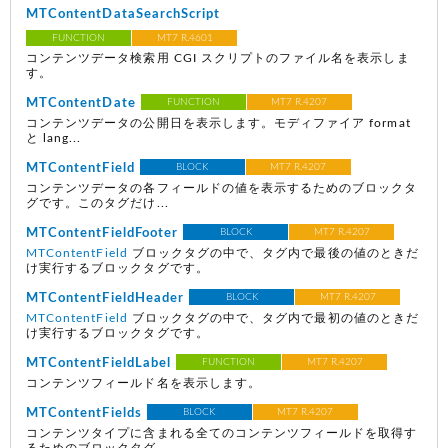
MTContentDataSearchScript
FUNCTION
MT7 R.4601
コンテンツデータ検索用 CGI スクリプトのファイル名を表示しま
す。
MTContentDate
FUNCTION
MT7 R.4207
コンテンツデータの公開日を表示します。モディファイア format
と lang...
MTContentField
BLOCK
MT7 R.4207
コンテンツデータの各フィールドの値を表示するためのブロックタ
グです。このタグだけ...
MTContentFieldFooter
BLOCK
MT7 R.4207
MTContentField
ブロックタグの中で、タグ内で最後の値のときだ
け実行するブロックタグです。
MTContentFieldHeader
BLOCK
MT7 R.4207
MTContentField
ブロックタグの中で、タグ内で最初の値のときだ
け実行するブロックタグです。
MTContentFieldLabel
FUNCTION
MT7 R.4207
コンテンツフィールド名を表示します。
MTContentFields
BLOCK
MT7 R.4207
コンテンツタイプに含まれる全てのコンテンツフィールドを取得す