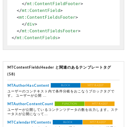
</
mt:ContentFieldFooter
>
</
mt:ContentField
>
<
mt:ContentFieldsFooter
>
</
div
>
</
mt:ContentFieldsFooter
>
</
mt:ContentFields
>
MTContentFieldsHeader と関連のあるテンプレートタグ
(58)
MTAuthorHasContent
BLOCK
MT7 R.4207
ユーザーのコンテキスト内で条件分岐をおこなうブロックタグで
す。 ユーザーが公開 ...
MTAuthorContentCount
FUNCTION
MT7 R.4207
ユーザーが公開しているコンテンツデータの数を出力します。ステ
ータスが公開になって...
MTCalendarIfContents
BLOCK
MT7 R.4207