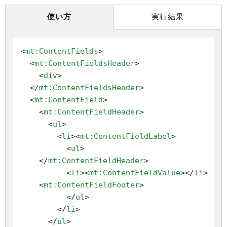
使い方
実行結果
<
mt:ContentFields
>
<
mt:ContentFieldsHeader
>
<
div
>
</
mt:ContentFieldsHeader
>
<
mt:ContentField
>
<
mt:ContentFieldHeader
>
<
ul
>
<
li
>
<
mt:ContentFieldLabel
>
<
ul
>
</
mt:ContentFieldHeader
>
<
li
>
<
mt:ContentFieldValue
>
</
li
>
<
mt:ContentFieldFooter
>
</
ul
>
</
li
>
</
ul
>