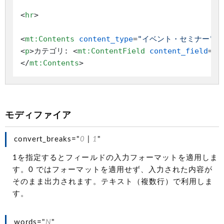
<
hr
>
<
mt:Contents
content_type
=
"イベント・セミナー"
l
<
p
>
カテゴリ: 
<
mt:ContentField
content_field
=
"
</
mt:Contents
>
モディファイア
convert_breaks="
0
|
1
"
1を指定するとフィールドの入力フォーマットを適用しま
す。0 ではフォーマットを適用せず、入力された内容が
そのまま出力されます。テキスト（複数行）で利用しま
す。
words="
N
"