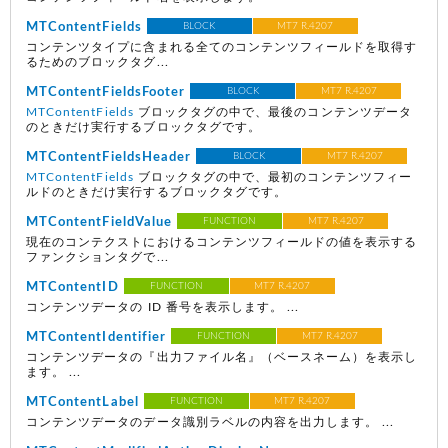
MTContentFields
BLOCK
MT7 R.4207
コンテンツタイプに含まれる全てのコンテンツフィールドを取得す
るためのブロックタグ...
MTContentFieldsFooter
BLOCK
MT7 R.4207
MTContentFields
ブロックタグの中で、最後のコンテンツデータ
のときだけ実行するブロックタグです。
MTContentFieldsHeader
BLOCK
MT7 R.4207
MTContentFields
ブロックタグの中で、最初のコンテンツフィー
ルドのときだけ実行するブロックタグです。
MTContentFieldValue
FUNCTION
MT7 R.4207
現在のコンテクストにおけるコンテンツフィールドの値を表示する
ファンクションタグで...
MTContentID
FUNCTION
MT7 R.4207
コンテンツデータの ID 番号を表示します。 ...
MTContentIdentifier
FUNCTION
MT7 R.4207
コンテンツデータの『出力ファイル名』（ベースネーム）を表示し
ます。 ...
MTContentLabel
FUNCTION
MT7 R.4207
コンテンツデータのデータ識別ラベルの内容を出力します。 ...