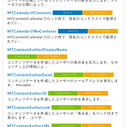
ユーザーが公開しているコンテンツデータの数を出力します。ステ
ータスが公開になって...
MTCalendarIfContents
BLOCK
MT7 R.4207
MTContentCalendarブロック内で、現在のコンテクストで処理さ
れてい...
MTCalendarIfNoContents
BLOCK
MT7 R.4207
MTContentCalendarブロック内で、現在のコンテクストで処理さ
れてい...
MTContentAuthorDisplayName
FUNCTION
MT7 R.4207
コンテンツデータを作成したユーザーの表示名を出力します。セキ
ュリティ上の理由によ...
MTContentAuthorEmail
FUNCTION
MT7 R.4207
コンテンツデータを作成したユーザーのメールアドレスを表示しま
す。 Movable...
MTContentAuthorID
FUNCTION
MT7 R.4207
コンテンツデータを作成したユーザーのIDを表示します。 ...
MTContentAuthorLink
FUNCTION
MT7 R.4207
コンテンツデータを作成したユーザーの『表示名』をリンク付きで
表示します。 ユーザ...
MTContentAuthorURL
FUNCTION
MT7 R.4207