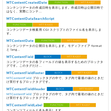
MTContentCreatedDate
FUNCTION
MT7 R.4207
コンテンツデータの作成日時を表示します。作成日時は公開日時で
はなく、実際にコンテ...
MTContentDataSearchScript
FUNCTION
MT7 R.4601
コンテンツデータ検索用 CGI スクリプトのファイル名を表示しま
す。
MTContentDate
FUNCTION
MT7 R.4207
コンテンツデータの公開日を表示します。モディファイア format
と lang...
MTContentField
BLOCK
MT7 R.4207
コンテンツデータの各フィールドの値を表示するためのブロックタ
グです。このタグだけ...
MTContentFieldFooter
BLOCK
MT7 R.4207
MTContentField
ブロックタグの中で、タグ内で最後の値のときだ
け実行するブロックタグです。
MTContentFieldHeader
BLOCK
MT7 R.4207
MTContentField
ブロックタグの中で、タグ内で最初の値のときだ
け実行するブロックタグです。
MTContentFieldLabel
FUNCTION
MT7 R.4207
コンテンツフィールド名を表示します。