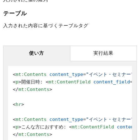
テーブル
入力された内容に基づくテーブルタグ
使い方
実行結果
<
mt:Contents
content_type
=
"イベント・セミナー"
l
<
p
>
開催日時: 
<
mt:ContentField
content_field
=
"
</
mt:Contents
>
<
hr
>
<
mt:Contents
content_type
=
"イベント・セミナー"
l
<
p
>
こんな方におすすめ: 
<
mt:ContentField
content_
</
mt:Contents
>