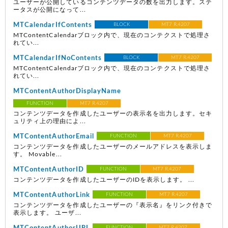
ユーザーが公開しているコンテンツデータの数を出力します。ステ
ータスが公開になって...
MTCalendarIfContents
BLOCK
MT7 R.4207
MTContentCalendarブロック内で、現在のコンテクストで処理さ
れてい...
MTCalendarIfNoContents
BLOCK
MT7 R.4207
MTContentCalendarブロック内で、現在のコンテクストで処理さ
れてい...
MTContentAuthorDisplayName
FUNCTION
MT7 R.4207
コンテンツデータを作成したユーザーの表示名を出力します。セキ
ュリティ上の理由によ...
MTContentAuthorEmail
FUNCTION
MT7 R.4207
コンテンツデータを作成したユーザーのメールアドレスを表示しま
す。 Movable...
MTContentAuthorID
FUNCTION
MT7 R.4207
コンテンツデータを作成したユーザーのIDを表示します。 ...
MTContentAuthorLink
FUNCTION
MT7 R.4207
コンテンツデータを作成したユーザーの『表示名』をリンク付きで
表示します。 ユーザ...
FUNCTION
MT7 R.4207