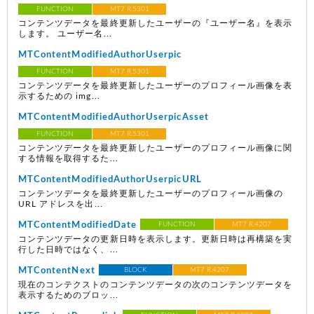
FUNCTION
MT7 R.5301
コンテンツデータを最終更新したユーザーの『ユーザー名』を表示
します。 ユーザー名...
MTContentModifiedAuthorUserpic
FUNCTION
MT7 R.5301
コンテンツデータを最終更新したユーザーのプロフィール画像を表
示するための img...
MTContentModifiedAuthorUserpicAsset
FUNCTION
MT7 R.5301
コンテンツデータを最終更新したユーザーのプロフィール画像に関
する情報を取得するた...
MTContentModifiedAuthorUserpicURL
コンテンツデータを最終更新したユーザーのプロフィール画像の
URL アドレスを出...
MTContentModifiedDate
FUNCTION
MT7 R.4207
コンテンツデータの更新日時を表示します。更新日時は再構築を実
行した日時ではなく、...
MTContentNext
BLOCK
MT7 R.4207
現在のコンテクストのコンテンツデータの次のコンテンツデータを
表示するためのブロッ...