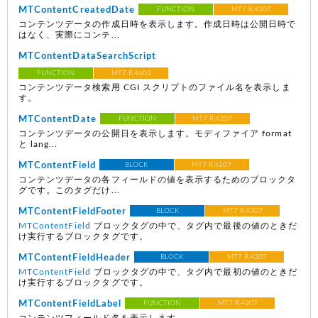
MTContentCreatedDate
FUNCTION
MT7 R.4207
コンテンツデータの作成日時を表示します。作成日時は公開日時で
はなく、実際にコンテ...
MTContentDataSearchScript
FUNCTION
MT7 R.4601
コンテンツデータ検索用 CGI スクリプトのファイル名を表示しま
す。
MTContentDate
FUNCTION
MT7 R.4207
コンテンツデータの公開日を表示します。モディファイア format
と lang...
MTContentField
BLOCK
MT7 R.4207
コンテンツデータの各フィールドの値を表示するためのブロックタ
グです。このタグだけ...
MTContentFieldFooter
BLOCK
MT7 R.4207
MTContentField
ブロックタグの中で、タグ内で最後の値のときだ
け実行するブロックタグです。
MTContentFieldHeader
BLOCK
MT7 R.4207
MTContentField
ブロックタグの中で、タグ内で最初の値のときだ
け実行するブロックタグです。
MTContentFieldLabel
FUNCTION
MT7 R.4207