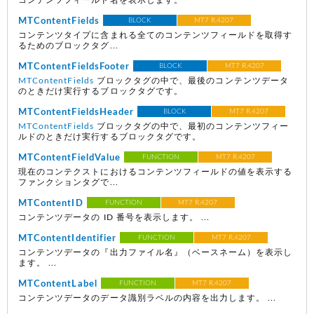
コンテンツフィールド名を表示します。
MTContentFields
BLOCK
MT7 R.4207
コンテンツタイプに含まれる全てのコンテンツフィールドを取得す
るためのブロックタグ...
MTContentFieldsFooter
BLOCK
MT7 R.4207
MTContentFields
ブロックタグの中で、最後のコンテンツデータ
のときだけ実行するブロックタグです。
MTContentFieldsHeader
BLOCK
MT7 R.4207
MTContentFields
ブロックタグの中で、最初のコンテンツフィー
ルドのときだけ実行するブロックタグです。
MTContentFieldValue
FUNCTION
MT7 R.4207
現在のコンテクストにおけるコンテンツフィールドの値を表示する
ファンクションタグで...
MTContentID
FUNCTION
MT7 R.4207
コンテンツデータの ID 番号を表示します。 ...
MTContentIdentifier
FUNCTION
MT7 R.4207
コンテンツデータの『出力ファイル名』（ベースネーム）を表示し
ます。 ...
MTContentLabel
FUNCTION
MT7 R.4207
コンテンツデータのデータ識別ラベルの内容を出力します。 ...