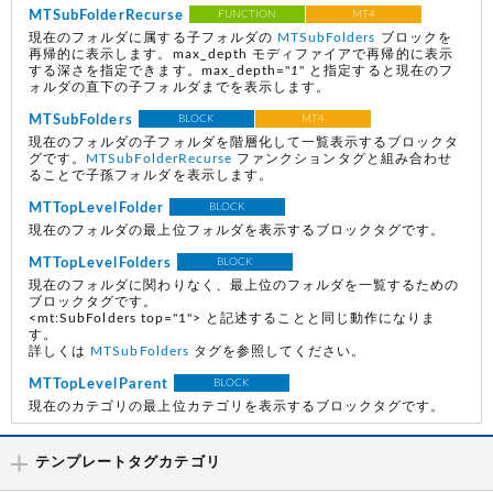
MTSubFolderRecurse
FUNCTION
MT4
現在のフォルダに属する子フォルダの
MTSubFolders
ブロックを
再帰的に表示します。max_depth モディファイアで再帰的に表示
する深さを指定できます。max_depth="
1
" と指定すると現在のフ
ォルダの直下の子フォルダまでを表示します。
MTSubFolders
BLOCK
MT4
現在のフォルダの子フォルダを階層化して一覧表示するブロックタ
グです。
MTSubFolderRecurse
ファンクションタグと組み合わせ
ることで子孫フォルダを表示します。
MTTopLevelFolder
BLOCK
現在のフォルダの最上位フォルダを表示するブロックタグです。
MTTopLevelFolders
BLOCK
現在のフォルダに関わりなく、最上位のフォルダを一覧するための
ブロックタグです。
<mt:SubFolders top="1"> と記述することと同じ動作になりま
す。
詳しくは
MTSubFolders
タグを参照してください。
MTTopLevelParent
BLOCK
現在のカテゴリの最上位カテゴリを表示するブロックタグです。
テンプレートタグカテゴリ