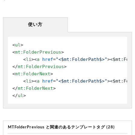
使い方
<
ul
>
<
mt:FolderPrevious
>
<
li
>
<
a
href
=
"<$mt:FolderPath$>"
>
<$mt:Fold
</
mt:FolderPrevious
>
<
mt:FolderNext
>
<
li
>
<
a
href
=
"<$mt:FolderPath$>"
>
<$mt:Fold
</
mt:FolderNext
>
</
ul
>
MTFolderPrevious と関連のあるテンプレートタグ (28)