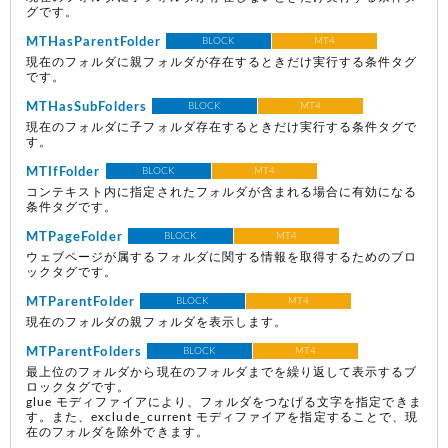
グです。
MTHasParentFolder
BLOCK
MT4
現在のフォルダに親フォルダが存在するときだけ実行する条件タグ
です。
MTHasSubFolders
BLOCK
MT4
現在のフォルダに子フォルダ存在するときだけ実行する条件タグで
す。
MTIfFolder
BLOCK
MT4
コンテキスト内に指定されたフォルダが含まれる場合に有効になる
条件タグです。
MTPageFolder
BLOCK
MT4
ウェブページが属するフォルダに関する情報を取得するためのブロ
ックタグです。
MTParentFolder
BLOCK
MT4
現在のフォルダの親フォルダを表示します。
MTParentFolders
BLOCK
MT4
最上位のフォルダから現在のフォルダまでを繰り返して表示するブ
ロックタグです。
glue モディファイアにより、フォルダをつなげる文字を指定できま
す。また、exclude_current モディファイアを指定することで、現
在のフォルダを除外できます。