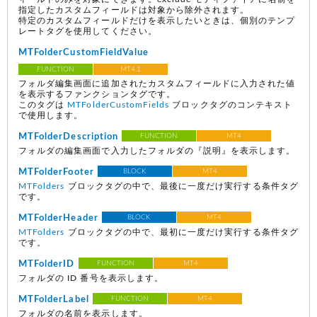
指定したカスタムフィールドは対象から除外されます。
特定のカスタムフィールドだけを表示したいときは、個別のテンプ
レートタグを使用してください。
MTFolderCustomFieldValue
FUNCTION
MT4.1
フォルダ編集画面に追加されたカスタムフィールドに入力された値
を表示するファンクションタグです。
このタグは
MTFolderCustomFields
ブロックタグのコンテキスト
で使用します。
MTFolderDescription
FUNCTION
MT4
フォルダの編集画面で入力したフォルダの『説明』を表示します。
MTFolderFooter
BLOCK
MT4
MTFolders
ブロックタグの中で、最後に一度だけ実行する条件タグ
です。
MTFolderHeader
BLOCK
MT4
MTFolders
ブロックタグの中で、最初に一度だけ実行する条件タグ
です。
MTFolderID
FUNCTION
MT4
フォルダの ID 番号を表示します。
MTFolderLabel
FUNCTION
MT4
フォルダの名前を表示します。