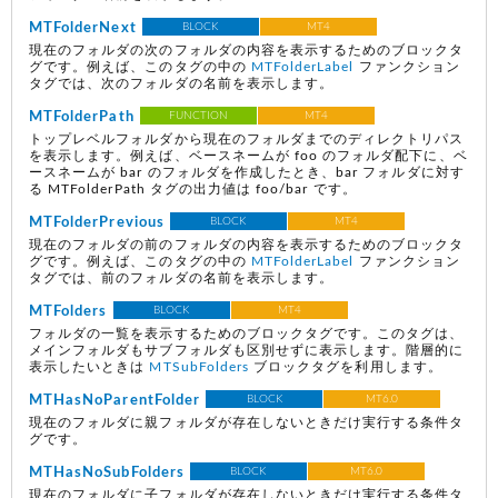
MTFolderNext
BLOCK
MT4
現在のフォルダの次のフォルダの内容を表示するためのブロックタ
グです。例えば、このタグの中の
MTFolderLabel
ファンクション
タグでは、次のフォルダの名前を表示します。
MTFolderPath
FUNCTION
MT4
トップレベルフォルダから現在のフォルダまでのディレクトリパス
を表示します。例えば、ベースネームが foo のフォルダ配下に、ベ
ースネームが bar のフォルダを作成したとき、bar フォルダに対す
る MTFolderPath タグの出力値は foo/bar です。
MTFolderPrevious
BLOCK
MT4
現在のフォルダの前のフォルダの内容を表示するためのブロックタ
グです。例えば、このタグの中の
MTFolderLabel
ファンクション
タグでは、前のフォルダの名前を表示します。
MTFolders
BLOCK
MT4
フォルダの一覧を表示するためのブロックタグです。このタグは、
メインフォルダもサブフォルダも区別せずに表示します。階層的に
表示したいときは
MTSubFolders
ブロックタグを利用します。
MTHasNoParentFolder
BLOCK
MT6.0
現在のフォルダに親フォルダが存在しないときだけ実行する条件タ
グです。
MTHasNoSubFolders
BLOCK
MT6.0
現在のフォルダに子フォルダが存在しないときだけ実行する条件タ