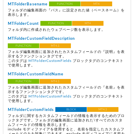
MTFolderBasename
FUNCTION
MT4
フォルダの編集画面の『パス』に設定された値（ベースネーム）を
表示します。
MTFolderCount
FUNCTION
MT4
フォルダ内に作成されたウェブページ数を表示します。
MTFolderCustomFieldDescription
FUNCTION
MT4.1
フォルダ編集画面に追加されたカスタムフィールドの『説明』を表
示するファンクションタグです。
このタグは
MTFolderCustomFields
ブロックタグのコンテキスト
で使用します。
MTFolderCustomFieldName
FUNCTION
MT4.1
フォルダ編集画面に追加されたカスタムフィールドの『名前』を表
示するファンクションタグです。
このタグは
MTFolderCustomFields
ブロックタグのコンテキスト
で使用します。
MTFolderCustomFields
BLOCK
MT4.1
フォルダに関するカスタムフィールドの情報を表示するためのブロ
ックタグです。フォルダの編集画面に追加された\すべてのカスタ
ムフィールドの情報を表示します。
include モディファイアを使用すると、名前を指定したカスタムフ
ィールドのみを対象にできます。exclude モディファイアに名前を