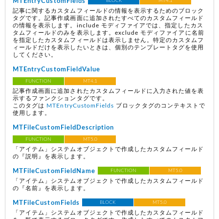
MTEntryCustomFields
BLOCK
MT4.1
記事に関するカスタムフィールドの情報を表示するためのブロック
タグです。記事作成画面に追加されたすべてのカスタムフィールド
の情報を表示します。include モディファイアでは、指定したカス
タムフィールドのみを表示します。exclude モディファイアに名前
を指定したカスタムフィールドは表示しません。特定のカスタムフ
ィールドだけを表示したいときは、個別のテンプレートタグを使用
してください。
MTEntryCustomFieldValue
FUNCTION
MT4.1
記事作成画面に追加されたカスタムフィールドに入力された値を表
示するファンクションタグです。
このタグは
MTEntryCustomFields
ブロックタグのコンテキストで
使用します。
MTFileCustomFieldDescription
FUNCTION
MT5.0
「アイテム」システムオブジェクトで作成したカスタムフィールド
の『説明』を表示します。
MTFileCustomFieldName
FUNCTION
MT5.0
「アイテム」システムオブジェクトで作成したカスタムフィールド
の『名前』を表示します。
MTFileCustomFields
BLOCK
MT5.0
「アイテム」システムオブジェクトで作成したカスタムフィールド