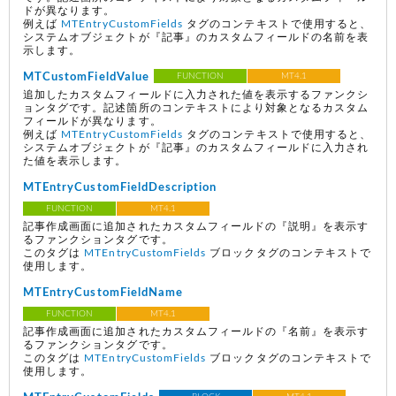
ドが異なります。
例えば
MTEntryCustomFields
タグのコンテキストで使用すると、
システムオブジェクトが『記事』のカスタムフィールドの名前を表
示します。
MTCustomFieldValue
FUNCTION
MT4.1
追加したカスタムフィールドに入力された値を表示するファンクシ
ョンタグです。記述箇所のコンテキストにより対象となるカスタム
フィールドが異なります。
例えば
MTEntryCustomFields
タグのコンテキストで使用すると、
システムオブジェクトが『記事』のカスタムフィールドに入力され
た値を表示します。
MTEntryCustomFieldDescription
FUNCTION
MT4.1
記事作成画面に追加されたカスタムフィールドの『説明』を表示す
るファンクションタグです。
このタグは
MTEntryCustomFields
ブロックタグのコンテキストで
使用します。
MTEntryCustomFieldName
FUNCTION
MT4.1
記事作成画面に追加されたカスタムフィールドの『名前』を表示す
るファンクションタグです。
このタグは
MTEntryCustomFields
ブロックタグのコンテキストで
使用します。