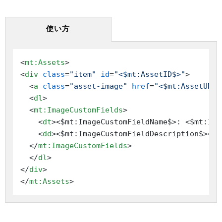
使い方
<
mt:Assets
>
<
div
class
=
"item"
id
=
"<$mt:AssetID$>"
>
<
a
class
=
"asset-image"
href
=
"<$mt:AssetURL$
<
dl
>
<
mt:ImageCustomFields
>
<
dt
>
<$mt:ImageCustomFieldName$>: <$mt:Ima
<
dd
>
<$mt:ImageCustomFieldDescription$>
</
d
</
mt:ImageCustomFields
>
</
dl
>
</
div
>
</
mt:Assets
>