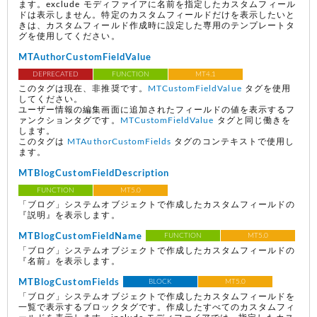
ます。exclude モディファイアに名前を指定したカスタムフィール
ドは表示しません。特定のカスタムフィールドだけを表示したいと
きは、カスタムフィールド作成時に設定した専用のテンプレートタ
グを使用してください。
MTAuthorCustomFieldValue
DEPRECATED
FUNCTION
MT4.1
このタグは現在、非推奨です。
MTCustomFieldValue
タグを使用
してください。
ユーザー情報の編集画面に追加されたフィールドの値を表示するフ
ァンクションタグです。
MTCustomFieldValue
タグと同じ働きを
します。
このタグは
MTAuthorCustomFields
タグのコンテキストで使用し
ます。
MTBlogCustomFieldDescription
FUNCTION
MT5.0
「ブログ」システムオブジェクトで作成したカスタムフィールドの
『説明』を表示します。
MTBlogCustomFieldName
FUNCTION
MT5.0
「ブログ」システムオブジェクトで作成したカスタムフィールドの
『名前』を表示します。
MTBlogCustomFields
BLOCK
MT5.0
「ブログ」システムオブジェクトで作成したカスタムフィールドを
一覧で表示するブロックタグです。作成したすべてのカスタムフィ