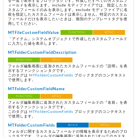
を一覧で表示するブロックタグです。作成したすべてのカスタムフ
ィールドを表示します。include モディファイアでは、指定したカ
スタムフィールドのみを表示します。exclude モディファイアに名
前を指定したカスタムフィールドは表示しません。特定のカスタム
フィールドだけを表示したいときは、個別のテンプレートタグを使
用してください。
MTFileCustomFieldValue
FUNCTION
MT5.0
「アイテム」システムオブジェクトで作成したカスタムフィールド
に入力した値を表示します。
MTFolderCustomFieldDescription
FUNCTION
MT4.1
フォルダ編集画面に追加されたカスタムフィールドの『説明』を表
示するファンクションタグです。
このタグは
MTFolderCustomFields
ブロックタグのコンテキスト
で使用します。
MTFolderCustomFieldName
FUNCTION
MT4.1
フォルダ編集画面に追加されたカスタムフィールドの『名前』を表
示するファンクションタグです。
このタグは
MTFolderCustomFields
ブロックタグのコンテキスト
で使用します。
MTFolderCustomFields
BLOCK
MT4.1
フォルダに関するカスタムフィールドの情報を表示するためのブロ
ックタグです。フォルダの編集画面に追加された\すべてのカスタ