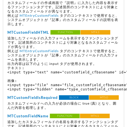
カスタムフィールドの作成画面で『説明』に入力した内容を表示す
るファンクションタグです。記述箇所のコンテキストにより対象と
なるカスタムフィールドが異なります。
例えば
MTEntryCustomFields
タグのコンテキストで使用すると、
システムオブジェクトが『記事』のカスタムフィールドの説明を表
示します。
MTCustomFieldHTML
FUNCTION
MT4.1
追加したフィールドの入力フォームを表示するファンクションタグ
です。記述箇所のコンテキストにより対象となるカスタムフィール
ドが異なります。
例えば
MTEntryCustomFields
タグのコンテキストで使用すると、
システムオブジェクトが『記事』のカスタムフィールドの入力フォ
ームを表示します。
出力内容は以下のように input タグが使用されます。
テキスト:

<input type="text" name="customfield_cfbasename" id=
画像:

<input type="file" name="file_customfield_cfbasename"
MTCustomFieldIsRequired
BLOCK
MT5.0
カスタムフィールドへの入力が必須の場合に true (真) となり、囲
んだ内容を処理します。
MTCustomFieldName
FUNCTION
MT4.1
追加したカスタムフィールドの名前を表示するファンクションタグ
です。記述箇所のコンテキストにより対象となるカスタムフィール