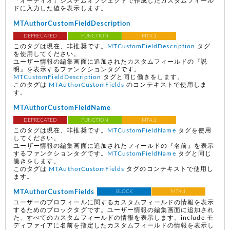
「オーディオ」システムオブジェクトで作成したカスタムフィール
ドに入力した値を表示します。
MTAuthorCustomFieldDescription
DEPRECATED
FUNCTION
MT4.1
このタグは現在、非推奨です。
MTCustomFieldDescription
タグ
を使用してください。
ユーザー情報の編集画面に追加されたカスタムフィールドの『説
明』を表示するファンクションタグです。
MTCustomFieldDescription
タグと同じ働きをします。
このタグは
MTAuthorCustomFields
のコンテキストで使用しま
す。
MTAuthorCustomFieldName
DEPRECATED
FUNCTION
MT4.1
このタグは現在、非推奨です。
MTCustomFieldName
タグを使用
してください。
ユーザー情報の編集画面に追加されたフィールドの『名前』を表示
するファンクションタグです。
MTCustomFieldName
タグと同じ
働きをします。
このタグは
MTAuthorCustomFields
タグのコンテキストで使用し
ます。
MTAuthorCustomFields
BLOCK
MT4.1
ユーザーのプロフィールに関するカスタムフィールドの情報を表示
するためのブロックタグです。ユーザー情報の編集画面に追加され
た、すべてのカスタムフィールドの情報を表示します。include モ
ディファイアに名前を指定したカスタムフィールドの情報を表示し