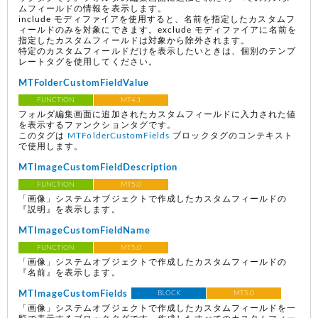
ムフィールドの情報を表示します。
include モディファイアを使用すると、名前を指定したカスタムフ
ィールドのみを対象にできます。exclude モディファイアに名前を
指定したカスタムフィールドは対象から除外されます。
特定のカスタムフィールドだけを表示したいときは、個別のテンプ
レートタグを使用してください。
MTFolderCustomFieldValue
FUNCTION
MT4.1
フォルダ編集画面に追加されたカスタムフィールドに入力された値
を表示するファンクションタグです。
このタグは
MTFolderCustomFields
ブロックタグのコンテキスト
で使用します。
MTImageCustomFieldDescription
FUNCTION
MT5.0
「画像」システムオブジェクトで作成したカスタムフィールドの
『説明』を表示します。
MTImageCustomFieldName
FUNCTION
MT5.0
「画像」システムオブジェクトで作成したカスタムフィールドの
『名前』を表示します。
MTImageCustomFields
BLOCK
MT5.0
「画像」システムオブジェクトで作成したカスタムフィールドを一