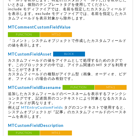
ィールドを表示します。特定のカスタムフィールドだけを表示した
いときは、個別のテンプレートタグを使用してください。
include モディファイアでは、名前を指定したカスタムフィールド
を表示します。exclude モディファイアでは、名前を指定したカス
タムフィールドを表示対象から除外します。
MTCommentCustomFieldValue
FUNCTION
MT5.0
「コメント」システムオブジェクトで作成したカスタムフィールド
の値を表示します。
MTCustomFieldAsset
BLOCK
カスタムフィールドの値をアイテムとして処理するためのタグで
す。このブロックタグの中では、アイテム関連の MT タグを利用す
ることができます。
カスタムフィールドの種類がアイテム型（画像、オーディオ、ビデ
オ、ファイル）の場合のみ有効です。
MTCustomFieldBasename
FUNCTION
MT4.1
追加したカスタムフィールドのベースネームを表示するファンクシ
ョンタグです。記述箇所のコンテキストにより対象となるカスタム
フィールドが異なります。
例えば
MTEntryCustomFields
タグのコンテキストで使用すると、
システムオブジェクトが『記事』のカスタムフィールドのベースネ
ームを表示します。
MTCustomFieldDescription
FUNCTION
MT4.1