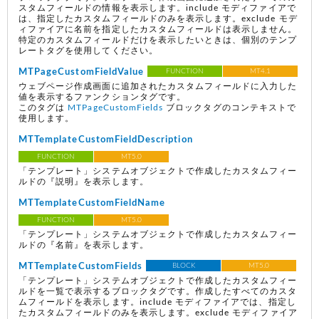
スタムフィールドの情報を表示します。include モディファイアで
は、指定したカスタムフィールドのみを表示します。exclude モデ
ィファイアに名前を指定したカスタムフィールドは表示しません。
特定のカスタムフィールドだけを表示したいときは、個別のテンプ
レートタグを使用してください。
MTPageCustomFieldValue
FUNCTION
MT4.1
ウェブページ作成画面に追加されたカスタムフィールドに入力した
値を表示するファンクションタグです。
このタグは
MTPageCustomFields
ブロックタグのコンテキストで
使用します。
MTTemplateCustomFieldDescription
FUNCTION
MT5.0
「テンプレート」システムオブジェクトで作成したカスタムフィー
ルドの『説明』を表示します。
MTTemplateCustomFieldName
FUNCTION
MT5.0
「テンプレート」システムオブジェクトで作成したカスタムフィー
ルドの『名前』を表示します。
MTTemplateCustomFields
BLOCK
MT5.0
「テンプレート」システムオブジェクトで作成したカスタムフィー
ルドを一覧で表示するブロックタグです。作成したすべてのカスタ
ムフィールドを表示します。include モディファイアでは、指定し
たカスタムフィールドのみを表示します。exclude モディファイア