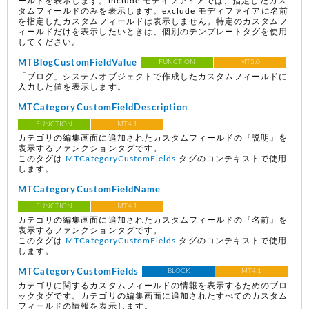
ールドを表示します。include モディファイアでは、指定したカス
タムフィールドのみを表示します。exclude モディファイアに名前
を指定したカスタムフィールドは表示しません。特定のカスタムフ
ィールドだけを表示したいときは、個別のテンプレートタグを使用
してください。
MTBlogCustomFieldValue
FUNCTION
MT5.0
「ブログ」システムオブジェクトで作成したカスタムフィールドに
入力した値を表示します。
MTCategoryCustomFieldDescription
FUNCTION
MT4.1
カテゴリの編集画面に追加されたカスタムフィールドの『説明』を
表示するファンクションタグです。
このタグは
MTCategoryCustomFields
タグのコンテキストで使用
します。
MTCategoryCustomFieldName
FUNCTION
MT4.1
カテゴリの編集画面に追加されたカスタムフィールドの『名前』を
表示するファンクションタグです。
このタグは
MTCategoryCustomFields
タグのコンテキストで使用
します。
MTCategoryCustomFields
BLOCK
MT4.1
カテゴリに関するカスタムフィールドの情報を表示するためのブロ
ックタグです。カテゴリの編集画面に追加されたすべてのカスタム
フィールドの情報を表示します。