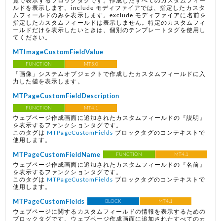
覧で表示するブロックタグです。作成したすべてのカスタムフィー
ルドを表示します。include モディファイアでは、指定したカスタ
ムフィールドのみを表示します。exclude モディファイアに名前を
指定したカスタムフィールドは表示しません。特定のカスタムフィ
ールドだけを表示したいときは、個別のテンプレートタグを使用し
てください。
MTImageCustomFieldValue
FUNCTION
MT5.0
「画像」システムオブジェクトで作成したカスタムフィールドに入
力した値を表示します。
MTPageCustomFieldDescription
FUNCTION
MT4.1
ウェブページ作成画面に追加されたカスタムフィールドの『説明』
を表示するファンクションタグです。
このタグは
MTPageCustomFields
ブロックタグのコンテキストで
使用します。
MTPageCustomFieldName
FUNCTION
MT4.1
ウェブページ作成画面に追加されたカスタムフィールドの『名前』
を表示するファンクションタグです。
このタグは
MTPageCustomFields
ブロックタグのコンテキストで
使用します。
MTPageCustomFields
BLOCK
MT4.1
ウェブページに関するカスタムフィールドの情報を表示するための
ブロックタグです。ウェブページ作成画面に追加されたすべてのカ