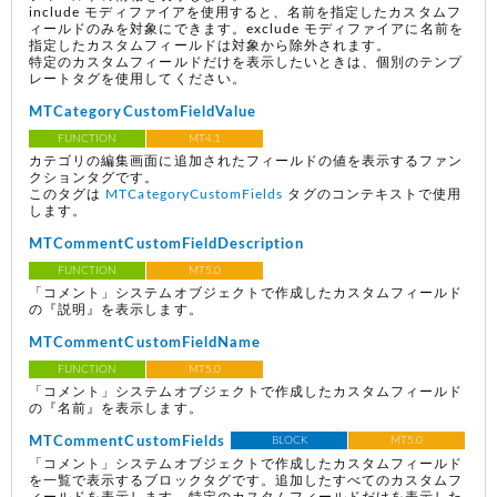
include モディファイアを使用すると、名前を指定したカスタムフ
ィールドのみを対象にできます。exclude モディファイアに名前を
指定したカスタムフィールドは対象から除外されます。
特定のカスタムフィールドだけを表示したいときは、個別のテンプ
レートタグを使用してください。
MTCategoryCustomFieldValue
FUNCTION
MT4.1
カテゴリの編集画面に追加されたフィールドの値を表示するファン
クションタグです。
このタグは
MTCategoryCustomFields
タグのコンテキストで使用
します。
MTCommentCustomFieldDescription
FUNCTION
MT5.0
「コメント」システムオブジェクトで作成したカスタムフィールド
の『説明』を表示します。
MTCommentCustomFieldName
FUNCTION
MT5.0
「コメント」システムオブジェクトで作成したカスタムフィールド
の『名前』を表示します。
MTCommentCustomFields
BLOCK
MT5.0
「コメント」システムオブジェクトで作成したカスタムフィールド
を一覧で表示するブロックタグです。追加したすべてのカスタムフ