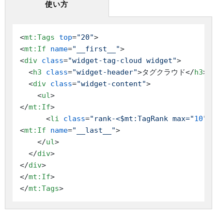
使い方
<
mt:Tags
top
=
"20"
>
<
mt:If
name
=
"__first__"
>
<
div
class
=
"widget-tag-cloud widget"
>
<
h3
class
=
"widget-header"
>
タグクラウド
</
h3
>
<
div
class
=
"widget-content"
>
<
ul
>
</
mt:If
>
<
li
class
=
"rank-<$mt:TagRank max="
10
"$>
<
mt:If
name
=
"__last__"
>
</
ul
>
</
div
>
</
div
>
</
mt:If
>
</
mt:Tags
>