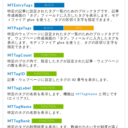
MTEntryTags
BLOCK
特定の記事に設定されたタグ一覧のためのブロックタグです。記事
作成画面の『タグ』フィールドに入力したタグを表示します。モデ
ィファイア glue を使うと、タグの区切り文字を指定できます。
MTPageTags
BLOCK
MT4
特定のウェブページに設定されたタグ一覧のためのブロックタグで
す。ウェブページ作成画面の『タグ』フィールドに入力したタグを
表示します。モディファイア glue を使うと、タグの区切り文字を
指定できます。
MTTagCount
FUNCTION
特定のブログ内で、指定したタグが設定された記事・ウェブページ
の数を表示します。
MTTagID
FUNCTION
記事・ウェブページに設定したタグの ID 番号を表示します。
MTTagLabel
FUNCTION
特定のタグの名前を表示します。機能は
MTTagName
と同じです
(エイリアス)
。
MTTagName
FUNCTION
特定のタグの名前を表示します。
MTTagRank
FUNCTION
特定のタグの利用頻度を表示します。数値が小さい方が頻度が高く