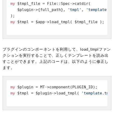
my
 $tmpl_file = File::Spec->catdir(

   $plugin->{full_path}, 
'tmpl'
, 
'template.tm
my
 $tmpl = $app->load_tmpl( $tmpl_file );

プラグインのコンポーネントを利用して、load_tmplファン
クションを実行することで、正しくテンプレートを読み出
すことができます。上記のコードは、以下のように修正し
ます。
my
my
 $tmpl = $plugin->load_tmpl( 
'template.tmpl