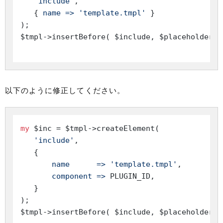
'include'
,

   { 
name =>
'template.tmpl'
 }

);

$tmpl->insertBefore( $include, $placeholder );
以下のように修正してください。
my
 $inc = $tmpl->createElement(

'include'
,

   {

name      =>
'template.tmpl'
,

component =>
 PLUGIN_ID,

   }

);

$tmpl->insertBefore( $include, $placeholder );