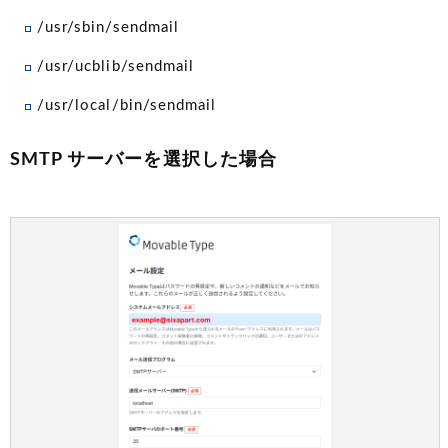
/usr/sbin/sendmail
/usr/ucblib/sendmail
/usr/local/bin/sendmail
SMTP サーバーを選択した場合