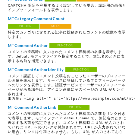
CAPTCHA 認証を利用するよう設定している場合、認証用の画像と
インプットフィールドを表示します。
MTCategoryCommentCount
FUNCTION
MT4.1
特定のカテゴリに含まれる記事に投稿されたコメントの総数を表示
します。
MTCommentAuthor
FUNCTION
コメントの投稿時に入力されたコメント投稿者の名前を表示しま
す。default モディファイアを指定することで、無記名のときに表
示する名前を指定できます。
MTCommentAuthorIdentity
FUNCTION
コメント認証してコメント投稿をおこなったユーザーのプロフィー
ル画像を表示します。サービスに登録しているプロフィールページ
へのリンクを表示します。認証サービスでユーザーのプロフィール
ページがある場合は、アイコン画像にそのページの URL がリンク
されます。
出力例: <img alt="" src="http://www.example.com/mt/mt-
MTCommentAuthorLink
FUNCTION
コメントの投稿時に入力されたコメント投稿者の名前をリンク付き
で表示します。モディファイア default_name で、無記名のときに
表示する名前を指定できます。コメント投稿時に URL が入力され
ていれば URL へのリンクが付加されます。URL が入力されていな
い場合、リンクは付加されません。もし、URL が入力されておら