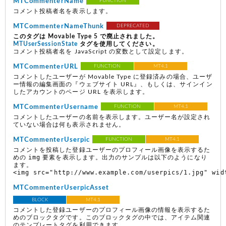
MTCommenterName
FUNCTION
コメント投稿者名を表示します。
MTCommenterNameThunk
DEPRECATED
このタグは Movable Type 5 で廃止されました。
MTUserSessionState
タグを使用してください。
コメント投稿者名を JavaScript の変数として設定します。
MTCommenterURL
FUNCTION
MT4.1
コメントしたユーザーが Movable Type に登録済みの場合、ユーザ
ー情報の編集画面の『ウェブサイト URL』、もしくは、サインイン
したアカウントのページ URL を表示します。
MTCommenterUsername
FUNCTION
MT4.1
コメントしたユーザーの名前を表示します。ユーザー名が設定され
ていない場合は何も表示されません。
MTCommenterUserpic
FUNCTION
MT4.1
コメントを投稿した登録ユーザーのプロフィール画像を表示するた
img
めの
要素を表示します。出力のサンプルは以下のようになり
ます。
<img src="http://www.example.com/userpics/1.jpg" wid
MTCommenterUserpicAsset
BLOCK
MT4.1
コメントした登録ユーザーのプロフィール画像の情報を表示するた
めのブロックタグです。このブロックタグの中では、アイテム関連
のテンプレートタグを利用できます。