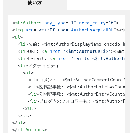
使い方
<
mt:Authors
any_type
=
"1"
need_entry
=
"0"
>
<
img
src
=
"<mt:If tag="
AuthorUserpicURL
">
<$mt:
<
ul
>
<
li
>
名前: <$mt:AuthorDisplayName encode_html
<
li
>
URL: 
<
a
href
=
"<$mt:AuthorURL$>"
>
<$mt:Au
<
li
>
E-mail: 
<
a
href
=
"mailto:<$mt:AuthorEmai
<
li
>
アクティビティ

<
ul
>
<
li
>
コメント: <$mt:AuthorCommentCount$>
<
li
>
投稿記事数: <$mt:AuthorEntriesCount$
<
li
>
公開記事数: <$mt:AuthorEntryCount$> 
<
li
>
ブログ内のフォロワー数: <$mt:AuthorFollo
</
ul
>
</
li
>
</
ul
>
</
mt:Authors
>