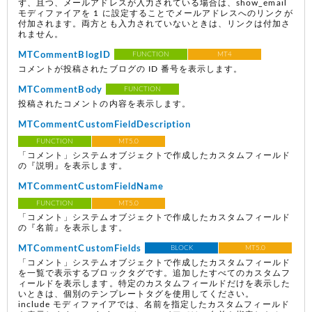
ず、且つ、メールアドレスが入力されている場合は、show_email
モディファイアを 1 に設定することでメールアドレスへのリンクが
付加されます。両方とも入力されていないときは、リンクは付加さ
れません。
MTCommentBlogID
FUNCTION
MT4
コメントが投稿されたブログの ID 番号を表示します。
MTCommentBody
FUNCTION
投稿されたコメントの内容を表示します。
MTCommentCustomFieldDescription
FUNCTION
MT5.0
「コメント」システムオブジェクトで作成したカスタムフィールド
の『説明』を表示します。
MTCommentCustomFieldName
FUNCTION
MT5.0
「コメント」システムオブジェクトで作成したカスタムフィールド
の『名前』を表示します。
MTCommentCustomFields
BLOCK
MT5.0
「コメント」システムオブジェクトで作成したカスタムフィールド
を一覧で表示するブロックタグです。追加したすべてのカスタムフ
ィールドを表示します。特定のカスタムフィールドだけを表示した
いときは、個別のテンプレートタグを使用してください。
include モディファイアでは、名前を指定したカスタムフィールド