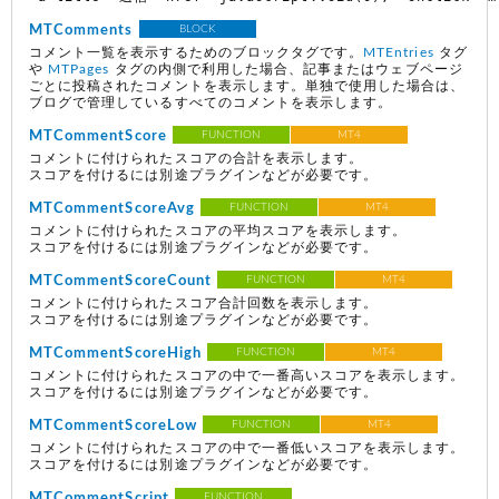
MTComments
BLOCK
コメント一覧を表示するためのブロックタグです。
MTEntries
タグ
や
MTPages
タグの内側で利用した場合、記事またはウェブページ
ごとに投稿されたコメントを表示します。単独で使用した場合は、
ブログで管理しているすべてのコメントを表示します。
MTCommentScore
FUNCTION
MT4
コメントに付けられたスコアの合計を表示します。
スコアを付けるには別途プラグインなどが必要です。
MTCommentScoreAvg
FUNCTION
MT4
コメントに付けられたスコアの平均スコアを表示します。
スコアを付けるには別途プラグインなどが必要です。
MTCommentScoreCount
FUNCTION
MT4
コメントに付けられたスコア合計回数を表示します。
スコアを付けるには別途プラグインなどが必要です。
MTCommentScoreHigh
FUNCTION
MT4
コメントに付けられたスコアの中で一番高いスコアを表示します。
スコアを付けるには別途プラグインなどが必要です。
MTCommentScoreLow
FUNCTION
MT4
コメントに付けられたスコアの中で一番低いスコアを表示します。
スコアを付けるには別途プラグインなどが必要です。
MTCommentScript
FUNCTION