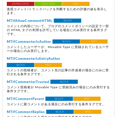
DEPRECATED
FUNCTION
MT4
迷惑コメント/トラックバックを判断するための評価の値を表示し
ます。
MTIfAllowCommentHTML
BLOCK
コメントの内容について、ブログのコメントポリシーの設定で一部
の HTML タグの利用を許可している場合にのみ実行する条件タグ
です。
MTIfCommenterIsAuthor
BLOCK
MT4
コメントしたユーザーが、Movable Type に登録されているユーザ
ーの場合にのみ実行します。
MTIfCommenterIsEntryAuthor
BLOCK
MT4
コメントの投稿者が、コメント先の記事の作成者の場合にのみに実
行される条件タグです。
MTIfCommenterTrusted
BLOCK
コメント投稿者が Movable Type に登録済みの場合にのみ実行する
条件タグです。
MTIfCommentParent
BLOCK
MT4
コメントに親コメントがある場合にのみ実行する条件タグです。
MTIfCommentReplies
BLOCK
MT4