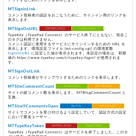
アウトするためのリンクを表示します。
MTSigninLink
コメント投稿者の認証をおこなうために、サインイン用のリンクを
表示します。
MTSignOnURL
DEPRECATED
FUNCTION
TypeKey（TypePad Connect）のサービス終了にともない、現在こ
のタグは利用できません。
コメント認証に使用するサービスにサインインするための URL を
表示します。環境設定ファイル
(mt-config.cgi)
の環境変数
SignOnURL
に設定した値が表示されます。未設定の場合は、初期
値の
https://www.typekey.com/t/typekey/login?
が使用されま
す。
MTSignOutLink
コメント投稿者がサインアウトするためのリンクを表示します。
MTSiteCommentCount
FUNCTION
MT7 R.4207
サイトの総コメント数を表示します。 MTBlogCommentCount と
互換...
MTSiteIfCommentsOpen
BLOCK
MT7 R.4207
サイトでコメントを受け付けるよう設定していて、認証方式の設定
において匿名ユーザー...
MTTypeKeyToken
DEPRECATED
FUNCTION
TypeKey（TypePad Connect）はサービスを終了しました。このタ