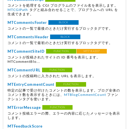
コメントを処理する CGI プログラムのファイル名を表示します。
MTCGIPath
タグと組み合わせることで、プログラムへの URL を
生成できます。
MTCommentsFooter
BLOCK
コメントの一覧で最後のときだけ実行するブロックタグです。
MTCommentsHeader
BLOCK
コメントの一覧で最初のときだけ実行するブロックタグです。
MTCommentSiteID
FUNCTION
MT7 R.4207
コメントが投稿されたサイトの ID 番号を表示します。
MTCommentBlo...
MTCommentURL
FUNCTION
コメントの投稿時に入力された URL を表示します。
MTEntryCommentCount
FUNCTION
特定の記事で受け付けたコメントの数を表示します。ブログ全体の
コメント数を表示するときには、
MTBlogCommentCount
ファン
クションタグを使います。
MTErrorMessage
FUNCTION
コメント投稿エラーの際、エラーの内容に応じたメッセージを表示
します。
MTFeedbackScore