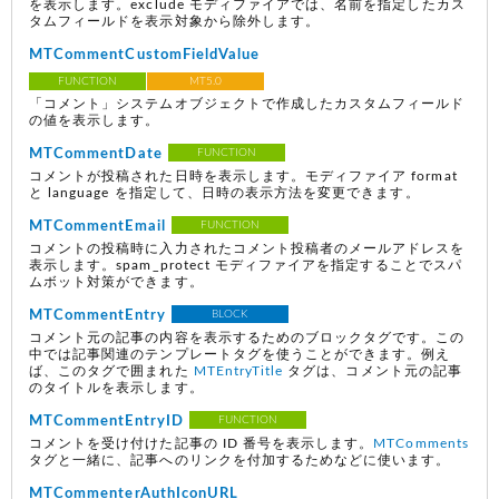
を表示します。exclude モディファイアでは、名前を指定したカス
タムフィールドを表示対象から除外します。
MTCommentCustomFieldValue
FUNCTION
MT5.0
「コメント」システムオブジェクトで作成したカスタムフィールド
の値を表示します。
MTCommentDate
FUNCTION
コメントが投稿された日時を表示します。モディファイア format
と language を指定して、日時の表示方法を変更できます。
MTCommentEmail
FUNCTION
コメントの投稿時に入力されたコメント投稿者のメールアドレスを
表示します。spam_protect モディファイアを指定することでスパ
ムボット対策ができます。
MTCommentEntry
BLOCK
コメント元の記事の内容を表示するためのブロックタグです。この
中では記事関連のテンプレートタグを使うことができます。例え
ば、このタグで囲まれた
MTEntryTitle
タグは、コメント元の記事
のタイトルを表示します。
MTCommentEntryID
FUNCTION
コメントを受け付けた記事の ID 番号を表示します。
MTComments
タグと一緒に、記事へのリンクを付加するためなどに使います。
MTCommenterAuthIconURL