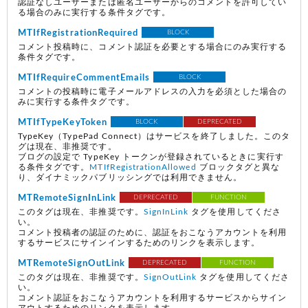
認証なしユーザーまたは匿名ユーザーからのコメントを許可してい
る場合のみに実行する条件タグです。
MTIfRegistrationRequired
BLOCK
コメント投稿時に、コメント認証を必要とする場合にのみ実行する
条件タグです。
MTIfRequireCommentEmails
BLOCK
コメントの投稿時に電子メールアドレスの入力を必須とした場合の
みに実行する条件タグです。
MTIfTypeKeyToken
BLOCK
DEPRECATED
TypeKey（TypePad Connect）はサービスを終了しました。このタ
グは現在、非推奨です。
ブログの設定で TypeKey トークンが登録されているときに実行す
る条件タグです。
MTIfRegistrationAllowed
ブロックタグと異な
り、ダイナミックパブリッシングでは利用できません。
MTRemoteSignInLink
DEPRECATED
FUNCTION
このタグは現在、非推奨です。
SignInLink
タグを使用してくださ
い。
コメント投稿者の認証のために、認証をおこなうアカウントを利用
するサービスにサインインするためのリンクを表示します。
MTRemoteSignOutLink
DEPRECATED
FUNCTION
このタグは現在、非推奨です。
SignOutLink
タグを使用してくださ
い。
コメント認証をおこなうアカウントを利用するサービスからサイン