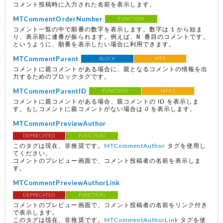
コメント投稿時に入力された名前を表示します。
MTCommentOrderNumber
FUNCTION
コメント一覧の中で順番の数字を表示します。数字は 1 から始ま
N 番目のコメントです。
り、表示順に連番が振られます。例えば、
というように、順番を表示したい場合に利用できます。
MTCommentParent
BLOCK
MT4
コメントに親コメントがある場合に、親となるコメントの情報を出
力するためのブロックタグです。
MTCommentParentID
FUNCTION
MT4.2
コメントに親コメントがある場合、親コメントの ID を表示しま
す。もしコメントに親コメントがない場合は
0
を表示します。
MTCommentPreviewAuthor
DEPRECATED
FUNCTION
このタグは現在、非推奨です。
MTCommentAuthor
タグを使用し
てください。
コメントのプレビュー画面で、コメント投稿者の名前を表示しま
す。
MTCommentPreviewAuthorLink
DEPRECATED
FUNCTION
コメントのプレビュー画面で、コメント投稿者の名前をリンク付き
で表示します。
このタグは現在、非推奨です。
MTCommentAuthorLink
タグを使