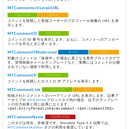
MTCommenterUserpicURL
FUNCTION
MT4.1
コメントを投稿した登録ユーザーのプロフィール画像の URL を表
示します。
MTCommentID
FUNCTION
コメントの ID 番号を表示します。おもに、コメントへのアンカー
リンクを作るときに使います。
MTCommentIfModerated
BLOCK
MT4
対象のコメントが『保留中』の場合に真となる条件ブロックタグで
す。管理画面やメールテンプレートなど、実際にはコメントが公開
されていない場面で利用します。
MTCommentIP
FUNCTION
コメントを投稿したホストの IP アドレスを表示します。
MTCommentLink
FUNCTION
MT4.1
投稿されたコメントへのパーマリンク URL を表示します。記事ア
ーカイブや
MTEntries
ブロックタグ内の場合、以下のテンプレー
トの出力結果と同じ結果になります。
<$mt:EntryPermalink$>#comment-<$mt:CommentID$>
MTCommentName
DEPRECATED
このタグは現在、非推奨です。Movable Type 3.2 以降では、
MTCommentAuthor
タグの利用を推奨しています。