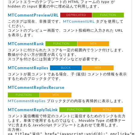
コメントエラーのテンプレートの HTML フォームの type が
hidden の input 要素の中に埋め込んで利用します。
MTCommentPreviewURL
DEPRECATED
FUNCTION
このタグは現在、非推奨です。
MTCommentURL
タグを使用して
ください。
コメントのプレビュー画面で、コメント投稿時に入力された URL
を表示します。
MTCommentRank
FUNCTION
MT4
コメントに付けられたスコアを一定の範囲内でランク付けします。
数値が小さい方が頻度が高くなります。
スコアを付けるには別途プラグインなどが必要です。
MTCommentReplies
BLOCK
MT4
コメントが親コメントである場合、子
(返信)
コメントの情報を表示
するためのブロックタグです。
MTCommentRepliesRecurse
FUNCTION
MT4
MTCommentReplies
ブロックタグの内容を再帰的に表示します。
MTCommentReplyToLink
FUNCTION
MT4.2
コメント返信機能で特定のコメントに返信するためのリンクを出力
します。単体で使用するものではなく、Movable Type の標準テー
マに含まれる JavaScript テンプレートとあわせて使用します。
出力例:

<a title="返信" href="javascript:void(0);" onclick=