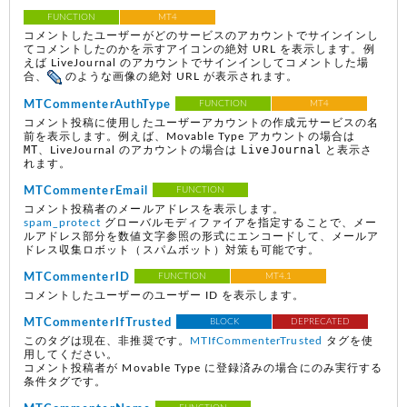
FUNCTION
MT4
コメントしたユーザーがどのサービスのアカウントでサインインし
てコメントしたのかを示すアイコンの絶対 URL を表示します。例
えば LiveJournal のアカウントでサインインしてコメントした場
合、
のような画像の絶対 URL が表示されます。
MTCommenterAuthType
FUNCTION
MT4
コメント投稿に使用したユーザーアカウントの作成元サービスの名
前を表示します。例えば、Movable Type アカウントの場合は
MT
LiveJournal
、LiveJournal のアカウントの場合は
と表示さ
れます。
MTCommenterEmail
FUNCTION
コメント投稿者のメールアドレスを表示します。
spam_protect
グローバルモディファイアを指定することで、メー
ルアドレス部分を数値文字参照の形式にエンコードして、メールア
ドレス収集ロボット（スパムボット）対策も可能です。
MTCommenterID
FUNCTION
MT4.1
コメントしたユーザーのユーザー ID を表示します。
MTCommenterIfTrusted
BLOCK
DEPRECATED
このタグは現在、非推奨です。
MTIfCommenterTrusted
タグを使
用してください。
コメント投稿者が Movable Type に登録済みの場合にのみ実行する
条件タグです。