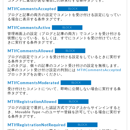
コメントに返信がある場合にのみ実行する条件タグです。
MTIfCommentsAccepted
BLOCK
ブログと記事の両方の設定でコメントを受け付ける設定になってい
る場合に表示する条件タグです。
MTIfCommentsActive
BLOCK
管理画面上の設定（ブログと記事の両方）でコメントを受け付ける
状態になっている、もしくは、すでにコメントを受け付けていたと
きに実行する条件タグです。
MTIfCommentsAllowed
BLOCK
ブログの設定でコメントを受け付ける設定をしているときに実行す
る条件タグです。
このタグは、個々の記事のコメント受け付けの設定を無視します。
記事のコメント受け付け設定の判別には
MTIfCommentsAccepted
ブロックタグをお使いください。
MTIfCommentsModerated
BLOCK
受け付けたコメントについて、即時に公開しない場合に実行する条
件タグです。
MTIfRegistrationAllowed
BLOCK
ブログの設定で選択した認証方式でブログ上からサインインすると
き、Movable Type へのユーザー登録を許可している場合に実行す
る条件タグです。
MTIfRegistrationNotRequired
BLOCK