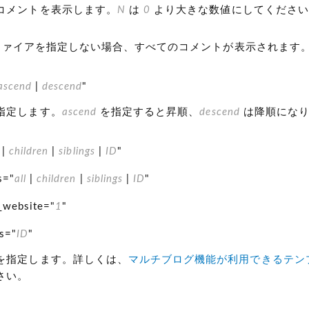
コメントを表示します。
N
は
0
より大きな数値にしてください
ディファイアを指定しない場合、すべてのコメントが表示されます
ascend
|
descend
"
指定します。
ascend
を指定すると昇順、
descend
は降順になり
|
children
|
siblings
|
ID
"
s="
all
|
children
|
siblings
|
ID
"
_website="
1
"
s="
ID
"
を指定します。詳しくは、
マルチブログ機能が利用できるテン
さい。