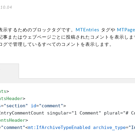
10.04
表示するためのブロックタグです。
MTEntries
タグや
MTPage
記事またはウェブページごとに投稿されたコメントを表示しま
ログで管理しているすべてのコメントを表示します。
方
nts
>
ntsHeader
>
s
=
"section"
id
=
"comment"
>
EntryCommentCount singular="1 Comment" plural="# C
entsHeader
>
=
"comment"
<
mt:IfArchiveTypeEnabled
archive_type
=
"I