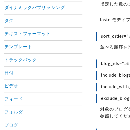
指定した数の
ダイナミックパブリッシング
lastn モ
タグ
テキストフォーマット
sort_order="
テンプレート
並べる順序を
トラックバック
blog_ids="
all
日付
include_blog
ビデオ
include_with
exclude_blog
フィード
対象のブログ
フォルダ
参照してくだ
ブログ