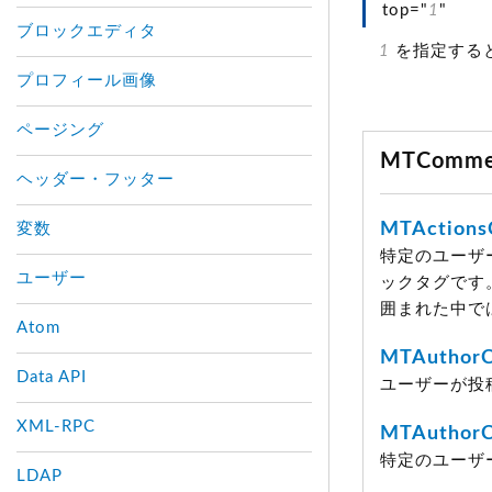
top="
1
"
ブロックエディタ
1
を指定する
プロフィール画像
ページング
MTComm
ヘッダー・フッター
MTAction
変数
特定のユーザ
ユーザー
ックタグです
囲まれた中で
Atom
MTAuthor
Data API
ユーザーが投
XML-RPC
MTAuthor
特定のユーザ
LDAP