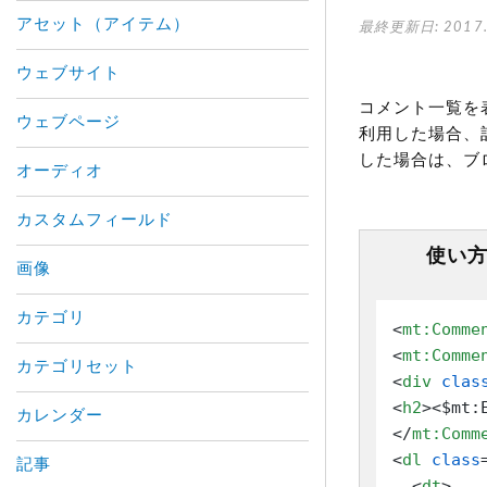
アセット（アイテム）
最終更新日: 2017.
ウェブサイト
コメント一覧を
ウェブページ
利用した場合、
した場合は、ブ
オーディオ
カスタムフィールド
使い
画像
カテゴリ
<
mt:Comme
<
mt:Comme
カテゴリセット
<
div
clas
<
h2
>
<$mt:
カレンダー
</
mt:Comm
<
dl
class
記事
<
dt
>