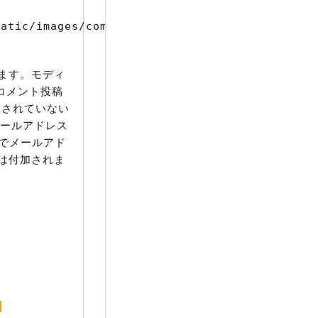
atic/images/comment/mt_logo.png" width="16" 
ます。モディ
。コメント投稿
入力されていない
メールアドレス
とでメールアド
は付加されま