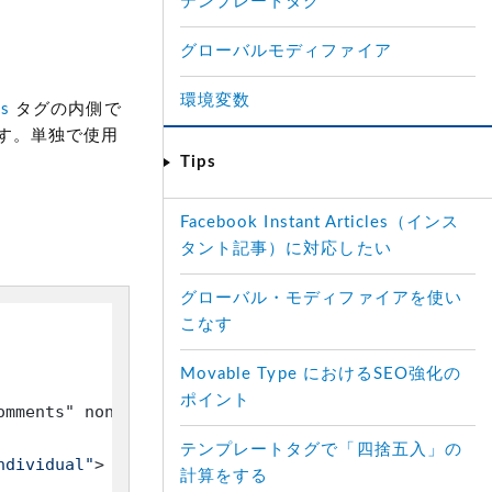
テンプレートタグ
グローバルモディファイア
環境変数
s
タグの内側で
す。単独で使用
Tips
Facebook Instant Articles（インス
タント記事）に対応したい
グローバル・モディファイアを使い
こなす
Movable Type におけるSEO強化の
ポイント
omments" none="No Comment"$>
</
h2
>
テンプレートタグで「四捨五入」の
ndividual"
>
 id="c<$mt:CommentID$>"
</
mt:IfArchiveTy
計算をする