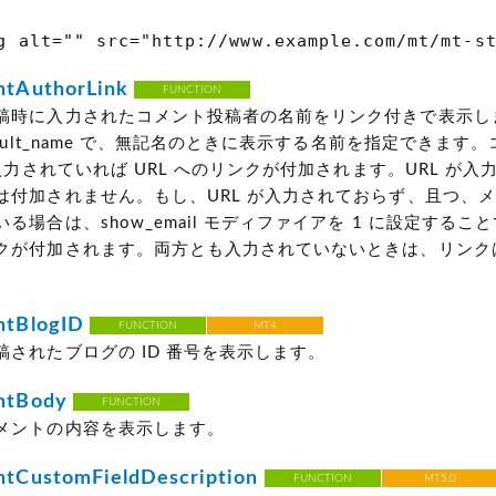
 alt="" src="http://www.example.com/mt/mt-st
tAuthorLink
FUNCTION
稿時に入力されたコメント投稿者の名前をリンク付きで表示し
fault_name で、無記名のときに表示する名前を指定できます
が入力されていれば URL へのリンクが付加されます。URL が
は付加されません。もし、URL が入力されておらず、且つ、
る場合は、show_email モディファイアを 1 に設定するこ
クが付加されます。両方とも入力されていないときは、リンク
tBlogID
FUNCTION
MT4
稿されたブログの ID 番号を表示します。
tBody
FUNCTION
メントの内容を表示します。
CustomFieldDescription
FUNCTION
MT5.0