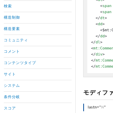
<
span
検索
<
span
構造制御
</
dt
>
<
dd
>
構造要素
    <$mt:C
</
dd
>
コミュニティ
</
dl
>
<
mt:Comme
コメント
</
div
>
</
mt:Comm
コンテンツタイプ
</
mt:Comm
サイト
システム
モディフ
条件分岐
lastn="
N
"
スコア