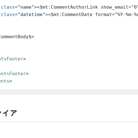
class
=
"name"
>
<$mt:CommentAuthorLink show_email="
class
=
"datetime"
>
<$mt:CommentDate format="%Y-%m-%
ommentBody$>

ntsFooter
>
entsFooter
>
ents
>
ァイア