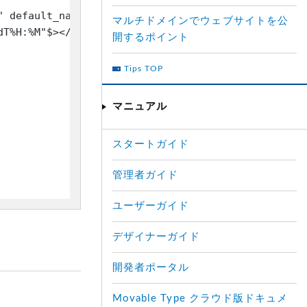
0" default_name="名無し"$>
</
span
>
マルチドメインでウェブサイトを公
dT%H:%M"$>
</
span
>
開するポイント
Tips TOP
マニュアル
スタートガイド
管理者ガイド
ユーザーガイド
デザイナーガイド
開発者ポータル
Movable Type クラウド版ドキュメ