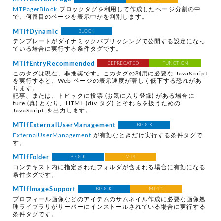
MTPagerBlock
ブロックタグを利用して作成したページ分割の中
で、何番目のページを表示中かを判別します。
MTIfDynamic
BLOCK
テンプレートがダイナミックパブリッシングで公開する設定になっ
ている場合に実行する条件タグです。
MTIfEntryRecommended
DEPRECATED
FUNCTION
このタグは現在、非推奨です。このタグの利用に必要な JavaScript
を実行すると、Web ページの表示速度が著しく低下する恐れがあ
ります。
記事、または、トピックに投票
(お気に入り登録)
がある場合に
ture
(真)
となり、HTML (div タグ) とそれらを扱うための
JavaScript を出力します。
MTIfExternalUserManagement
BLOCK
ExternalUserManagement
が有効なときだけ実行する条件タグで
す。
MTIfFolder
BLOCK
MT4
コンテキスト内に指定されたフォルダが含まれる場合に有効になる
条件タグです。
MTIfImageSupport
BLOCK
MT4.1
プロフィール画像などのアイテムのサムネイル作成に必要な画像処
理ライブラリがサーバーにインストールされている場合に実行する
条件タグです。