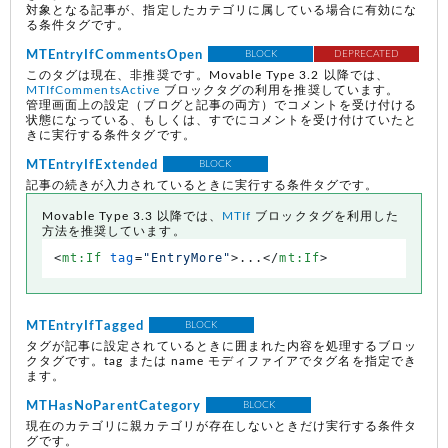
対象となる記事が、指定したカテゴリに属している場合に有効にな
る条件タグです。
MTEntryIfCommentsOpen
BLOCK
DEPRECATED
このタグは現在、非推奨です。Movable Type 3.2 以降では、
MTIfCommentsActive
ブロックタグの利用を推奨しています。
管理画面上の設定（ブログと記事の両方）でコメントを受け付ける
状態になっている、もしくは、すでにコメントを受け付けていたと
きに実行する条件タグです。
MTEntryIfExtended
BLOCK
記事の続きが入力されているときに実行する条件タグです。
Movable Type 3.3 以降では、
MTIf
ブロックタグを利用した
方法を推奨しています。
<
mt:If
tag
=
"EntryMore"
>
...
</
mt:If
>
MTEntryIfTagged
BLOCK
タグが記事に設定されているときに囲まれた内容を処理するブロッ
クタグです。tag または name モディファイアでタグ名を指定でき
ます。
MTHasNoParentCategory
BLOCK
現在のカテゴリに親カテゴリが存在しないときだけ実行する条件タ
グです。