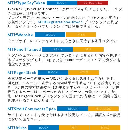
MTIfTypeKeyToken
BLOCK
DEPRECATED
TypeKey（TypePad Connect）はサービスを終了しました。このタ
グは現在、非推奨です。
ブログの設定で TypeKey トークンが登録されているときに実行す
る条件タグです。
MTIfRegistrationAllowed
ブロックタグと異な
り、ダイナミックパブリッシングでは利用できません。
MTIfWebsite
BLOCK
MT5.0
ウェブサイトのコンテキストにあるときに実行する条件タグです。
MTPageIfTagged
BLOCK
MT4
タグがウェブページに設定されているときに囲まれた内容を処理す
るブロックタグです。tag または name モディファイアでタグ名を
指定できます。
MTPagerBlock
BLOCK
MT4.2
検索結果ページの総ページ数だけ繰り返し処理をおこないます。
例えば、1 ページに表示する検索結果の件数を 10 件と設定したと
き、75 件の検索結果なら 10 件表示するページは 7 ページ、5 件
表示するページは 1 ページの合計 8 ページに分割されます。結
果、MTPagerBlock ブロックタグで囲まれた内容は、8 回繰り返し
処理されることになります。
MTSiteIfCommentsOpen
BLOCK
MT7 R.4207
サイトでコメントを受け付けるよう設定していて、認証方式の設定
において匿名ユーザー...
MTUnless
BLOCK
MT4
MT4.1