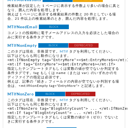
MTIfMoreResults
検索結果が設定した 1 ページに表示する件数より多いの場合に真と
なり、囲んだ内容を処理します。
例えば 1 ページに表示する検索結果の件数と 20 件としている場
合、21 件以上の検索結果のとき、囲んだ内容を処理します。
MTIfNeedEmail
BLOCK
コメントの投稿時に電子メールアドレスの入力を必須とした場合の
みに実行する条件タグです。
MTIfNonEmpty
BLOCK
DEPRECATED
このタグは現在、非推奨です。
MTIf
タグを利用してください。
以下はどちらも同じ動作になります。
<mt:IfNonEmpty tag="EntryMore"><$mt:EntryMore$></mt:I
指定したテンプレートタグもしくは変数の値が空でないか判定する
条件タグです。tag もしくは name（または var）のいずれかのモ
ディファイアの指定は必須です。
例えば、記事の『続き』フィールドの内容が空でないか判別する場
合は、<mt:IfNonEmpty tag="
EntryMore
"> と記述します。
MTIfNonZero
BLOCK
DEPRECATED
このタグは現在、非推奨です。
MTIf
タグを利用してください。
以下はどちらも同じ動作になります。
<mt:IfNonZero tag="BlogEntryCount"> ... </mt:IfNonZer
指定したテンプレートタグもしくは変数の値が 0（ゼロ）でないと
きに実行する条件タグです。