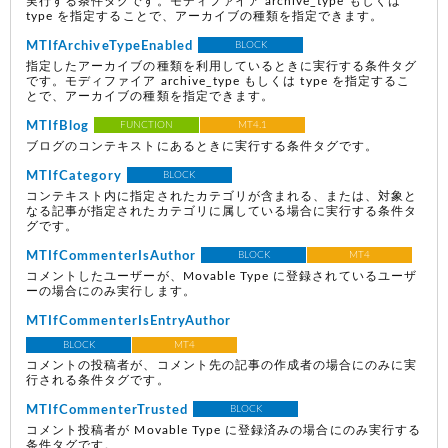
実行する条件タグです。モディファイア archive_type もしくは
type を指定することで、アーカイブの種類を指定できます。
MTIfArchiveTypeEnabled
BLOCK
指定したアーカイブの種類を利用しているときに実行する条件タグ
です。モディファイア archive_type もしくは type を指定するこ
とで、アーカイブの種類を指定できます。
MTIfBlog
FUNCTION
MT4.1
ブログのコンテキストにあるときに実行する条件タグです。
MTIfCategory
BLOCK
コンテキスト内に指定されたカテゴリが含まれる、または、対象と
なる記事が指定されたカテゴリに属している場合に実行する条件タ
グです。
MTIfCommenterIsAuthor
BLOCK
MT4
コメントしたユーザーが、Movable Type に登録されているユーザ
ーの場合にのみ実行します。
MTIfCommenterIsEntryAuthor
BLOCK
MT4
コメントの投稿者が、コメント先の記事の作成者の場合にのみに実
行される条件タグです。
MTIfCommenterTrusted
BLOCK
コメント投稿者が Movable Type に登録済みの場合にのみ実行する
条件タグです。