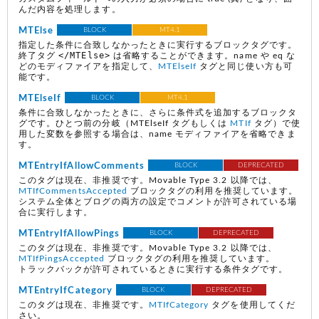
んだ内容を処理します。
MTElse
BLOCK
MT4.1
指定した条件に合致しなかったときに実行するブロックタグです。
</MTElse>
終了タグ
は省略することができます。name や eq な
どのモディファイアを指定して、
MTElseIf
タグと同じ使い方も可
能です。
MTElseIf
BLOCK
MT4.1
条件に合致しなかったときに、さらに条件式を追加するブロックタ
グです。ひとつ前の分岐（MTElseIf タグもしくは
MTIf
タグ）で使
用した変数を参照する場合は、name モディファイアを省略できま
す。
MTEntryIfAllowComments
BLOCK
DEPRECATED
このタグは現在、非推奨です。Movable Type 3.2 以降では、
MTIfCommentsAccepted
ブロックタグの利用を推奨しています。
システム全体とブログの両方の設定でコメントが許可されている場
合に実行します。
MTEntryIfAllowPings
BLOCK
DEPRECATED
このタグは現在、非推奨です。Movable Type 3.2 以降では、
MTIfPingsAccepted
ブロックタグの利用を推奨しています。
トラックバックが許可されているときに実行する条件タグです。
MTEntryIfCategory
BLOCK
DEPRECATED
このタグは現在、非推奨です。
MTIfCategory
タグを使用してくだ
さい。