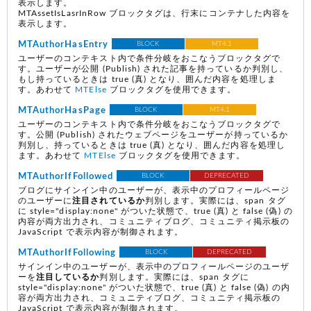
表示します。
MTAssetIsLasrInRow ブロックタグは、行末にコンテナした内容を
表示します。
MTAuthorHasEntry
BLOCK
MT4.1
ユーザーのコンテキスト内で条件分岐をおこなうブロックタグで
す。ユーザーが公開
(Publish)
された記事を持っているか判別し、
もし持っているときは true
(真)
となり、囲んだ内容を処理しま
す。あわせて
MTElse
ブロックタグを使用できます。
MTAuthorHasPage
BLOCK
MT4.1
ユーザーのコンテキスト内で条件分岐をおこなうブロックタグで
す。公開
(Publish)
されたウェブページをユーザーが持っているか
判別し、持っているときは true
(真)
となり、囲んだ内容を処理し
ます。あわせて
MTElse
ブロックタグを使用できます。
MTAuthorIfFollowed
BLOCK
DEPRECATED
ブログにサインイン中のユーザーが、表示中のプロフィールページ
のユーザーに
注目されているか
判別します。実際には、span タグ
に style="display:none" がついた状態で、true
(真)
と false
(偽)
の
内容が両方出力され、コミュニティブログ、コミュニティ掲示板の
JavaScript で表示内容が制御されます。
MTAuthorIfFollowing
BLOCK
DEPRECATED
サインイン中のユーザーが、表示中のプロフィールページのユーザ
ーを
注目しているか
判別します。実際には、span タグに
style="display:none" がついた状態で、true
(真)
と false
(偽)
の内
容が両方出力され、コミュニティブログ、コミュニティ掲示板の
JavaScript で表示内容が制御されます。