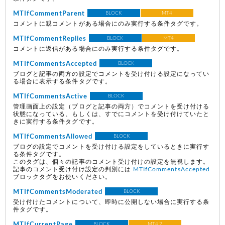
MTIfCommentParent
BLOCK
MT4
コメントに親コメントがある場合にのみ実行する条件タグです。
MTIfCommentReplies
BLOCK
MT4
コメントに返信がある場合にのみ実行する条件タグです。
MTIfCommentsAccepted
BLOCK
ブログと記事の両方の設定でコメントを受け付ける設定になってい
る場合に表示する条件タグです。
MTIfCommentsActive
BLOCK
管理画面上の設定（ブログと記事の両方）でコメントを受け付ける
状態になっている、もしくは、すでにコメントを受け付けていたと
きに実行する条件タグです。
MTIfCommentsAllowed
BLOCK
ブログの設定でコメントを受け付ける設定をしているときに実行す
る条件タグです。
このタグは、個々の記事のコメント受け付けの設定を無視します。
記事のコメント受け付け設定の判別には
MTIfCommentsAccepted
ブロックタグをお使いください。
MTIfCommentsModerated
BLOCK
受け付けたコメントについて、即時に公開しない場合に実行する条
件タグです。
MTIfCurrentPage
BLOCK
MT4.2