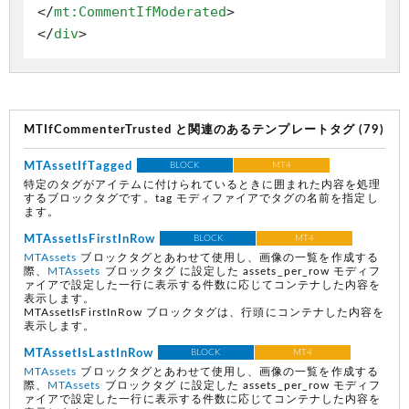
</
mt:CommentIfModerated
>
</
div
>
MTIfCommenterTrusted と関連のあるテンプレートタグ (79)
MTAssetIfTagged
BLOCK
MT4
特定のタグがアイテムに付けられているときに囲まれた内容を処理
するブロックタグです。tag モディファイアでタグの名前を指定し
ます。
MTAssetIsFirstInRow
BLOCK
MT4
MTAssets
ブロックタグとあわせて使用し、画像の一覧を作成する
際、
MTAssets
ブロックタグ に設定した assets_per_row モディフ
ァイアで設定した一行に表示する件数に応じてコンテナした内容を
表示します。
MTAssetIsFirstInRow ブロックタグは、行頭にコンテナした内容を
表示します。
MTAssetIsLastInRow
BLOCK
MT4
MTAssets
ブロックタグとあわせて使用し、画像の一覧を作成する
際、
MTAssets
ブロックタグ に設定した assets_per_row モディフ
ァイアで設定した一行に表示する件数に応じてコンテナした内容を