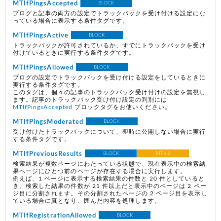
MTIfPingsAccepted
BLOCK
ブログと記事の両方の設定でトラックバックを受け付ける設定にな
っている場合に表示する条件タグです。
MTIfPingsActive
BLOCK
トラックバックが許可されているか、すでにトラックバックを受け
付けているときに実行する条件タグです。
MTIfPingsAllowed
BLOCK
ブログの設定でトラックバックを受け付ける設定をしているときに
実行する条件タグです。
このタグは、個々の記事のトラックバック受け付けの設定を無視し
ます。記事のトラックバック受け付け設定の判別には
MTIfPingsAccepted
ブロックタグをお使いください。
MTIfPingsModerated
BLOCK
受け付けたトラックバックについて、即時に公開しない場合に実行
する条件タグです。
MTIfPreviousResults
BLOCK
MT4.2
検索結果が複数ページにわたっている状態で、現在表示中の検索結
果ページにひとつ前のページが存在する場合に実行します。
例えば、1 ページに表示する検索結果の件数と 20 件としていると
き、検索した結果の件数が 21 件以上だと表示中のページは 2 ペー
ジ目に分割されます。その分割されたページの 2 ページ目を表示し
ている場合に真となり、囲んだ内容を処理します。
MTIfRegistrationAllowed
BLOCK