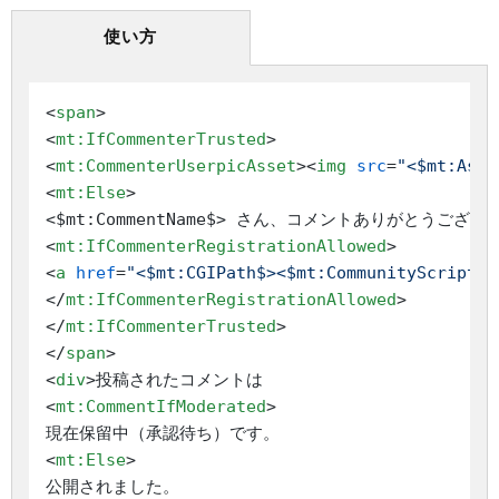
使い方
<
span
>
<
mt:IfCommenterTrusted
>
<
mt:CommenterUserpicAsset
>
<
img
src
=
"<$mt:Asse
<
mt:Else
>
<
mt:IfCommenterRegistrationAllowed
>
<
a
href
=
"<$mt:CGIPath$><$mt:CommunityScript$>
</
mt:IfCommenterRegistrationAllowed
>
</
mt:IfCommenterTrusted
>
</
span
>
<
div
>
<
mt:CommentIfModerated
>
<
mt:Else
>