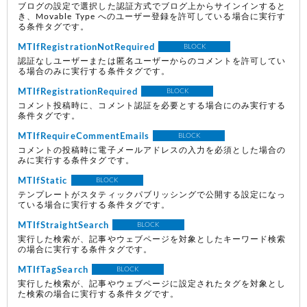
ブログの設定で選択した認証方式でブログ上からサインインすると
き、Movable Type へのユーザー登録を許可している場合に実行す
る条件タグです。
MTIfRegistrationNotRequired
BLOCK
認証なしユーザーまたは匿名ユーザーからのコメントを許可してい
る場合のみに実行する条件タグです。
MTIfRegistrationRequired
BLOCK
コメント投稿時に、コメント認証を必要とする場合にのみ実行する
条件タグです。
MTIfRequireCommentEmails
BLOCK
コメントの投稿時に電子メールアドレスの入力を必須とした場合の
みに実行する条件タグです。
MTIfStatic
BLOCK
テンプレートがスタティックパブリッシングで公開する設定になっ
ている場合に実行する条件タグです。
MTIfStraightSearch
BLOCK
実行した検索が、記事やウェブページを対象としたキーワード検索
の場合に実行する条件タグです。
MTIfTagSearch
BLOCK
実行した検索が、記事やウェブページに設定されたタグを対象とし
た検索の場合に実行する条件タグです。