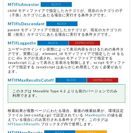
MTIfIsAncestor
BLOCK
child モディファイアで指定したカテゴリが、現在のカテゴリの子
（子孫）カテゴリにあたる場合に実行する条件タグです。
MTIfIsDescendant
BLOCK
parent モディファイアで指定したカテゴリが、現在のカテゴリの
親（祖先）カテゴリにあたる場合に実行する条件タグです。
MTIfLoggedIn
BLOCK
DEPRECATED
ユーザーのサインイン状態によって表示内容を分けるための条件タ
グです。実際には、element_id モディファイアで指定した id をも
とに div タグが生成され、script モディファイアで指定する
JavaScript によって表示と非表示を制御します。script モディファ
イアで指定する JavaScript はあらかじめ用意しておく必要があり
ます。
MTIfMaxResultsCutoff
BLOCK
DEPRECATED
このタグは Movable Type 4.2 よりも前のバージョンでのみ
利用できます。
検索結果が複数ページにわたる場合、最後の検索結果が、環境設定
ファイル
(mt-config.cgi)
で設定されている
MaxResults
の値を超
えている場合にのみ実行される条件タグです。このタグは
MTSearchResults
ブロックタグ内で使用します。
BLOCK
MT4.2