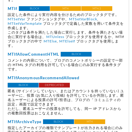
す。
MTIf
BLOCK
MT4
MT4.1
設定した条件により実行内容を分けるためのブロックタグです。
MTSetVar
ファンクションタグや、
MTSetVarBlock
,
MTSetVarTemplate
ブロックタグで定義した変数を用いて条件文を
作成します。
このタグは条件を満たした場合に実行します。条件を満たさない場
合に実行する場合は、
MTUnless
ブロックタグを使用するか、MTIf
ブロックタグの中で
MTElse
,
MTElseIf
ブロックタグを使用しま
す。
MTIfAllowCommentHTML
BLOCK
コメントの内容について、ブログのコメントポリシーの設定で一部
の HTML タグの利用を許可している場合にのみ実行する条件タグ
です。
MTIfAnonymousRecommendAllowed
BLOCK
DEPRECATED
匿名
(サインインしていない、またはアカウントを持っていない)
ユ
ーザーに、投票 (お気に入り投稿) を許可しているか判別します。匿
名ユーザーによる投票の許可/拒否は、ブログの「コミュニティの
設定」画面で設定できます。
ただし、匿名ユーザーの投票を許可しても、同一 IP アドレスから
の複数回投票はおこなえません。
MTIfArchiveType
BLOCK
MT4
指定したアーカイブの種類でテンプレートが出力される場合にのみ