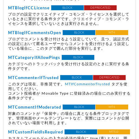
MTBlogIfCCLicense
BLOCK
DEPRECATED
ブログの設定でクリエイティブ・コモンズ・ライセンスを選択して
いるときに実行する条件タグです。クリエイティブ・コモンズ・ラ
イセンスを選択していないときは実行されません。
MTBlogIfCommentsOpen
BLOCK
MT4
ブログでコメントを受け付けるよう設定していて、且つ、認証方式
の設定において匿名ユーザーからコメントを受け付けるよう設定し
ている場合に、このタグで囲んだ部分を実行します。
MTCategoryIfAllowPings
BLOCK
カテゴリへのトラックバックを受け付ける設定のときに実行する条
件タグです。
MTCommenterIfTrusted
BLOCK
DEPRECATED
このタグは現在、非推奨です。
MTIfCommenterTrusted
タグを使
用してください。
コメント投稿者が Movable Type に登録済みの場合にのみ実行する
条件タグです。
MTCommentIfModerated
BLOCK
MT4
対象のコメントが『保留中』の場合に真となる条件ブロックタグで
す。管理画面やメールテンプレートなど、実際にはコメントが公開
されていない場面で利用します。
MTCustomFieldIsRequired
BLOCK
MT5.0
カスタムフィールドへの入力が必須の場合に true (真) となり、囲