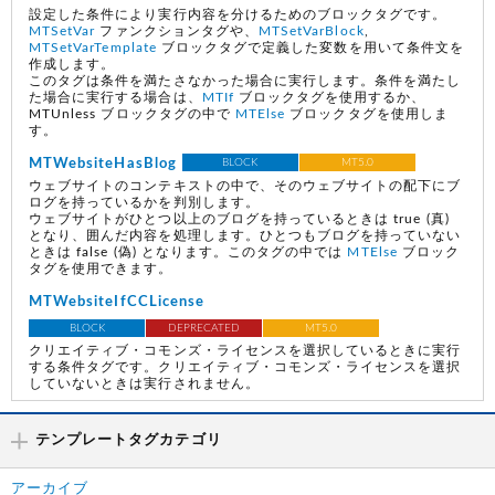
設定した条件により実行内容を分けるためのブロックタグです。
MTSetVar
ファンクションタグや、
MTSetVarBlock
,
MTSetVarTemplate
ブロックタグで定義した変数を用いて条件文を
作成します。
このタグは条件を満たさなかった場合に実行します。条件を満たし
た場合に実行する場合は、
MTIf
ブロックタグを使用するか、
MTUnless ブロックタグの中で
MTElse
ブロックタグを使用しま
す。
MTWebsiteHasBlog
BLOCK
MT5.0
ウェブサイトのコンテキストの中で、そのウェブサイトの配下にブ
ログを持っているかを判別します。
ウェブサイトがひとつ以上のブログを持っているときは true (真)
となり、囲んだ内容を処理します。ひとつもブログを持っていない
ときは false (偽) となります。このタグの中では
MTElse
ブロック
タグを使用できます。
MTWebsiteIfCCLicense
BLOCK
DEPRECATED
MT5.0
クリエイティブ・コモンズ・ライセンスを選択しているときに実行
する条件タグです。クリエイティブ・コモンズ・ライセンスを選択
していないときは実行されません。
テンプレートタグカテゴリ
アーカイブ