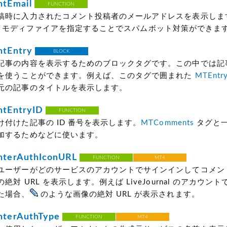
tEmail
FUNCTION
稿時に入力されたコメント投稿者のメールアドレスを表示しま
otect モディファイアを指定することでスパムボット対策ができま
tEntry
BLOCK
記事の内容を表示するためのブロックタグです。この中では記
を使うことができます。例えば、このタグで囲まれた
MTEntry
元の記事のタイトルを表示します。
tEntryID
FUNCTION
け付けた記事の ID 番号を表示します。
MTComments
タグと
加するためなどに使います。
terAuthIconURL
FUNCTION
MT4
ユーザーがどのサービスのアカウントでサインインしてコメン
絶対 URL を表示します。例えば LiveJournal のアカウン
た場合、
のような画像の絶対 URL が表示されます。
terAuthType
FUNCTION
MT4