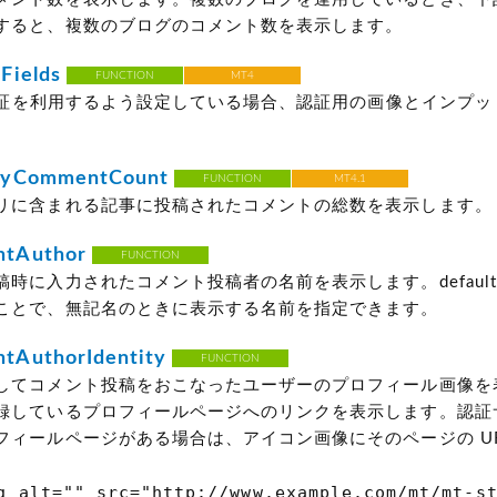
すると、複数のブログのコメント数を表示します。
Fields
FUNCTION
MT4
A 認証を利用するよう設定している場合、認証用の画像とインプ
。
ryCommentCount
FUNCTION
MT4.1
リに含まれる記事に投稿されたコメントの総数を表示します。
tAuthor
FUNCTION
時に入力されたコメント投稿者の名前を表示します。default
ことで、無記名のときに表示する名前を指定できます。
AuthorIdentity
FUNCTION
してコメント投稿をおこなったユーザーのプロフィール画像を
録しているプロフィールページへのリンクを表示します。認証
フィールページがある場合は、アイコン画像にそのページの UR
 alt="" src="http://www.example.com/mt/mt-st