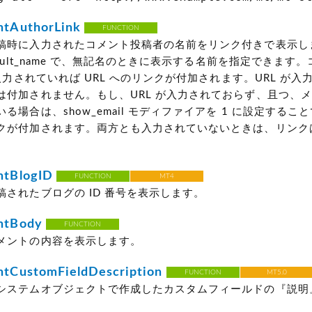
tAuthorLink
FUNCTION
稿時に入力されたコメント投稿者の名前をリンク付きで表示し
fault_name で、無記名のときに表示する名前を指定できます
が入力されていれば URL へのリンクが付加されます。URL が
は付加されません。もし、URL が入力されておらず、且つ、
る場合は、show_email モディファイアを 1 に設定するこ
クが付加されます。両方とも入力されていないときは、リンク
tBlogID
FUNCTION
MT4
稿されたブログの ID 番号を表示します。
tBody
FUNCTION
メントの内容を表示します。
CustomFieldDescription
FUNCTION
MT5.0
システムオブジェクトで作成したカスタムフィールドの『説明