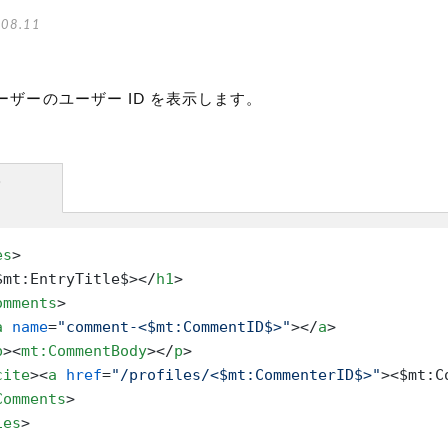
08.11
ザーのユーザー ID を表示します。
方
es
>
$mt:EntryTitle$>
</
h1
>
omments
>
a
name
=
"comment-<$mt:CommentID$>"
>
</
a
>
p
>
<
mt:CommentBody
>
</
p
>
cite
>
<
a
href
=
"/profiles/<$mt:CommenterID$>"
>
<$mt:C
Comments
>
ies
>