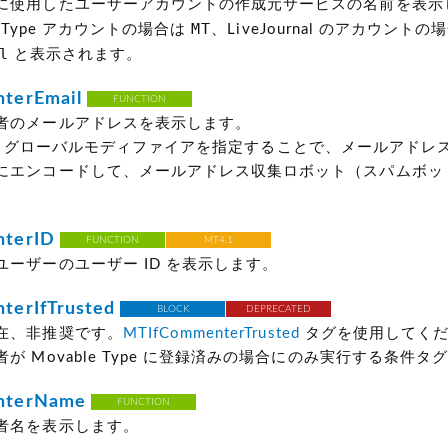
に使用したユーザーアカウントの作成元サービスの名前を表示
MT
e Type アカウントの場合は
、LiveJournal のアカウントの
l
と表示されます。
terEmail
FUNCTION
者のメールアドレスを表示します。
グローバルモディファイアを指定することで、メールアドレ
にエンコードして、メールアドレス収集ロボット（スパムボッ
terID
FUNCTION
MT4.1
ユーザーのユーザー ID を表示します。
erIfTrusted
BLOCK
DEPRECATED
在、非推奨です。
MTIfCommenterTrusted
タグを使用してくだ
が Movable Type に登録済みの場合にのみ実行する条件タ
terName
FUNCTION
者名を表示します。