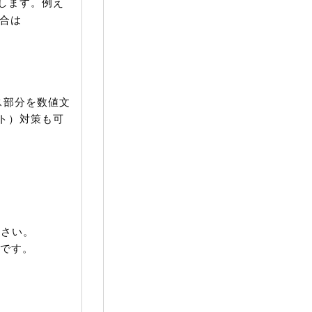
します。例え
場合は
ス部分を数値文
ト）対策も可
さい。
グです。