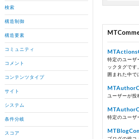
検索
構造制御
MTComm
構造要素
コミュニティ
MTAction
特定のユーザ
コメント
ックタグです
囲まれた中で
コンテンツタイプ
MTAuthor
サイト
ユーザーが投
システム
MTAuthor
特定のユーザ
条件分岐
MTBlogCo
スコア
ブログの総コ