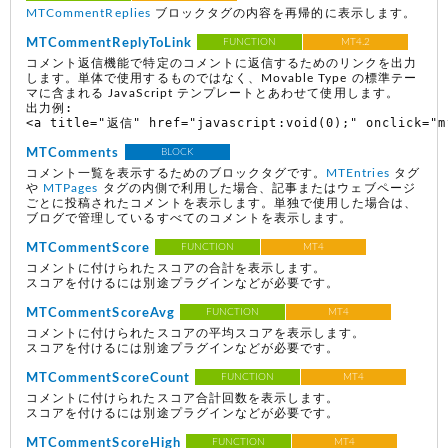
MTCommentReplies
ブロックタグの内容を再帰的に表示します。
MTCommentReplyToLink
FUNCTION
MT4.2
コメント返信機能で特定のコメントに返信するためのリンクを出力
します。単体で使用するものではなく、Movable Type の標準テー
マに含まれる JavaScript テンプレートとあわせて使用します。
出力例:

<a title="返信" href="javascript:void(0);" onclick=
MTComments
BLOCK
コメント一覧を表示するためのブロックタグです。
MTEntries
タグ
や
MTPages
タグの内側で利用した場合、記事またはウェブページ
ごとに投稿されたコメントを表示します。単独で使用した場合は、
ブログで管理しているすべてのコメントを表示します。
MTCommentScore
FUNCTION
MT4
コメントに付けられたスコアの合計を表示します。
スコアを付けるには別途プラグインなどが必要です。
MTCommentScoreAvg
FUNCTION
MT4
コメントに付けられたスコアの平均スコアを表示します。
スコアを付けるには別途プラグインなどが必要です。
MTCommentScoreCount
FUNCTION
MT4
コメントに付けられたスコア合計回数を表示します。
スコアを付けるには別途プラグインなどが必要です。
MTCommentScoreHigh
FUNCTION
MT4