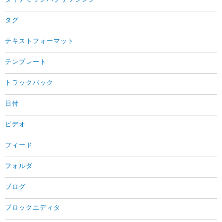
タグ
テキストフォーマット
テンプレート
トラックバック
日付
ビデオ
フィード
フォルダ
ブログ
ブロックエディタ