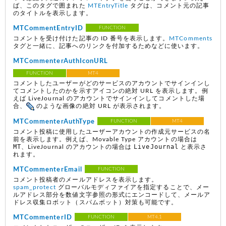
ば、このタグで囲まれた
MTEntryTitle
タグは、コメント元の記事
のタイトルを表示します。
MTCommentEntryID
FUNCTION
コメントを受け付けた記事の ID 番号を表示します。
MTComments
タグと一緒に、記事へのリンクを付加するためなどに使います。
MTCommenterAuthIconURL
FUNCTION
MT4
コメントしたユーザーがどのサービスのアカウントでサインインし
てコメントしたのかを示すアイコンの絶対 URL を表示します。例
えば LiveJournal のアカウントでサインインしてコメントした場
合、
のような画像の絶対 URL が表示されます。
MTCommenterAuthType
FUNCTION
MT4
コメント投稿に使用したユーザーアカウントの作成元サービスの名
前を表示します。例えば、Movable Type アカウントの場合は
MT
LiveJournal
、LiveJournal のアカウントの場合は
と表示さ
れます。
MTCommenterEmail
FUNCTION
コメント投稿者のメールアドレスを表示します。
spam_protect
グローバルモディファイアを指定することで、メー
ルアドレス部分を数値文字参照の形式にエンコードして、メールア
ドレス収集ロボット（スパムボット）対策も可能です。
MTCommenterID
FUNCTION
MT4.1