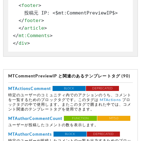
<
footer
>
    投稿元 IP: <$mt:CommentPreviewIP$>

</
footer
>
</
article
>
</
mt:Comments
>
</
div
>
MTCommentPreviewIP と関連のあるテンプレートタグ (90)
MTActionsComment
BLOCK
DEPRECATED
特定のユーザーのコミュニティ内でのアクションのうち、コメント
を一覧するためのブロックタグです。このタグは
MTActions
ブロ
ックタグの中で使用します。またこのタグで囲まれた中では、コメ
ント関連のテンプレートタグを使用できます。
MTAuthorCommentCount
FUNCTION
MT5.0
ユーザーが投稿したコメントの数を表示します。
MTAuthorComments
BLOCK
DEPRECATED
特定のユーザーが投稿したコメントの一覧を出力するためのブロッ