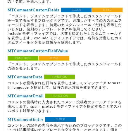
の『名前』を表示します。
MTCommentCustomFields
BLOCK
MT5.0
「コメント」システムオブジェクトで作成したカスタムフィールド
を一覧で表示するブロックタグです。追加したすべてのカスタムフ
ィールドを表示します。特定のカスタムフィールドだけを表示した
いときは、個別のテンプレートタグを使用してください。
include モディファイアでは、名前を指定したカスタムフィールド
を表示します。exclude モディファイアでは、名前を指定したカス
タムフィールドを表示対象から除外します。
MTCommentCustomFieldValue
FUNCTION
MT5.0
「コメント」システムオブジェクトで作成したカスタムフィールド
の値を表示します。
MTCommentDate
FUNCTION
コメントが投稿された日時を表示します。モディファイア format
と language を指定して、日時の表示方法を変更できます。
MTCommentEmail
FUNCTION
コメントの投稿時に入力されたコメント投稿者のメールアドレスを
表示します。spam_protect モディファイアを指定することでスパ
ムボット対策ができます。
MTCommentEntry
BLOCK
コメント元の記事の内容を表示するためのブロックタグです。この
中では記事関連のテンプレートタグを使うことができます。例え