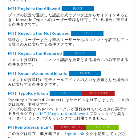
MTIfRegistrationAllowed
BLOCK
ブログの設定で選択した認証方式でブログ上からサインインすると
き、Movable Type へのユーザー登録を許可している場合に実行す
る条件タグです。
MTIfRegistrationNotRequired
BLOCK
認証なしユーザーまたは匿名ユーザーからのコメントを許可してい
る場合のみに実行する条件タグです。
MTIfRegistrationRequired
BLOCK
コメント投稿時に、コメント認証を必要とする場合にのみ実行する
条件タグです。
MTIfRequireCommentEmails
BLOCK
コメントの投稿時に電子メールアドレスの入力を必須とした場合の
みに実行する条件タグです。
MTIfTypeKeyToken
BLOCK
DEPRECATED
TypeKey（TypePad Connect）はサービスを終了しました。このタ
グは現在、非推奨です。
ブログの設定で TypeKey トークンが登録されているときに実行す
る条件タグです。
MTIfRegistrationAllowed
ブロックタグと異な
り、ダイナミックパブリッシングでは利用できません。
MTRemoteSignInLink
DEPRECATED
FUNCTION
このタグは現在、非推奨です。
SignInLink
タグを使用してくださ