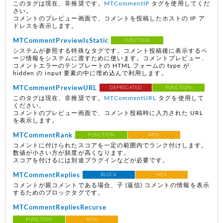
このタグは現在、非推奨です。
MTCommentIP
タグを使用してくだ
さい。
コメントのプレビュー画面で、コメントを投稿したホストの IP ア
ドレスを表示します。
MTCommentPreviewIsStatic
FUNCTION
システムが参照する特殊なタグです。コメント投稿後に表示するペ
ージ情報をシステムに渡すために使います。コメントプレビュー、
コメントエラーのテンプレートの HTML フォームの type が
hidden の input 要素の中に埋め込んで利用します。
MTCommentPreviewURL
DEPRECATED
FUNCTION
このタグは現在、非推奨です。
MTCommentURL
タグを使用して
ください。
コメントのプレビュー画面で、コメント投稿時に入力された URL
を表示します。
MTCommentRank
FUNCTION
MT4
コメントに付けられたスコアを一定の範囲内でランク付けします。
数値が小さい方が頻度が高くなります。
スコアを付けるには別途プラグインなどが必要です。
MTCommentReplies
BLOCK
MT4
コメントが親コメントである場合、子
(返信)
コメントの情報を表示
するためのブロックタグです。
MTCommentRepliesRecurse
FUNCTION
MT4