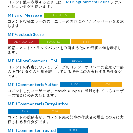
コメント数を表示するときには、
MTBlogCommentCount
ファン
クションタグを使います。
MTErrorMessage
FUNCTION
コメント投稿エラーの際、エラーの内容に応じたメッセージを表示
します。
MTFeedbackScore
DEPRECATED
FUNCTION
MT4
迷惑コメント/トラックバックを判断するための評価の値を表示し
ます。
MTIfAllowCommentHTML
BLOCK
コメントの内容について、ブログのコメントポリシーの設定で一部
の HTML タグの利用を許可している場合にのみ実行する条件タグ
です。
MTIfCommenterIsAuthor
BLOCK
MT4
コメントしたユーザーが、Movable Type に登録されているユーザ
ーの場合にのみ実行します。
MTIfCommenterIsEntryAuthor
BLOCK
MT4
コメントの投稿者が、コメント先の記事の作成者の場合にのみに実
行される条件タグです。
MTIfCommenterTrusted
BLOCK