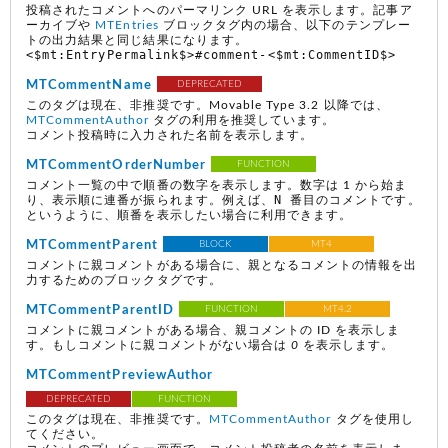
投稿されたコメントへのパーマリンク URL を表示します。記事ア
ーカイブや
MTEntries
ブロックタグ内の場合、以下のテンプレー
トの出力結果と同じ結果になります。
<$mt:EntryPermalink$>#comment-<$mt:CommentID$>
MTCommentName
DEPRECATED
このタグは現在、非推奨です。Movable Type 3.2 以降では、
MTCommentAuthor
タグの利用を推奨しています。
コメント投稿時に入力された名前を表示します。
MTCommentOrderNumber
FUNCTION
コメント一覧の中で順番の数字を表示します。数字は 1 から始ま
N 番目のコメントです。
り、表示順に連番が振られます。例えば、
というように、順番を表示したい場合に利用できます。
MTCommentParent
BLOCK
MT4
コメントに親コメントがある場合に、親となるコメントの情報を出
力するためのブロックタグです。
MTCommentParentID
FUNCTION
MT4.2
コメントに親コメントがある場合、親コメントの ID を表示しま
す。もしコメントに親コメントがない場合は
0
を表示します。
MTCommentPreviewAuthor
DEPRECATED
FUNCTION
このタグは現在、非推奨です。
MTCommentAuthor
タグを使用し
てください。