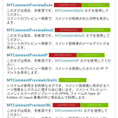
MTCommentPreviewDate
DEPRECATED
FUNCTION
このタグは現在、非推奨です。
MTCommentDate
タグを使用して
ください。
コメントのプレビュー画面で、コメントが投稿された日時を表示し
ます。
MTCommentPreviewEmail
DEPRECATED
FUNCTION
このタグは現在、非推奨です。
MTCommentEmail
タグを使用して
ください。
コメントのプレビュー画面で、コメント投稿者のメールアドレスを
表示します。
MTCommentPreviewIP
DEPRECATED
FUNCTION
このタグは現在、非推奨です。
MTCommentIP
タグを使用してくだ
さい。
コメントのプレビュー画面で、コメントを投稿したホストの IP ア
ドレスを表示します。
MTCommentPreviewIsStatic
FUNCTION
システムが参照する特殊なタグです。コメント投稿後に表示するペ
ージ情報をシステムに渡すために使います。コメントプレビュー、
コメントエラーのテンプレートの HTML フォームの type が
hidden の input 要素の中に埋め込んで利用します。
MTCommentPreviewURL
DEPRECATED
FUNCTION
このタグは現在、非推奨です。
MTCommentURL
タグを使用して
ください。