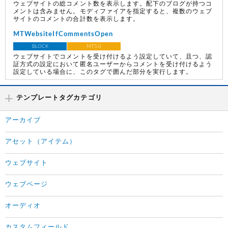
ウェブサイトの総コメント数を表示します。配下のブログが持つコ
メントは含みません。モディファイアを指定すると、複数のウェブ
サイトのコメントの合計数を表示します。
MTWebsiteIfCommentsOpen
BLOCK
MT5.0
ウェブサイトでコメントを受け付けるよう設定していて、且つ、認
証方式の設定において匿名ユーザーからコメントを受け付けるよう
設定している場合に、このタグで囲んだ部分を実行します。
テンプレートタグカテゴリ
アーカイブ
アセット（アイテム）
ウェブサイト
ウェブページ
オーディオ
カスタムフィールド