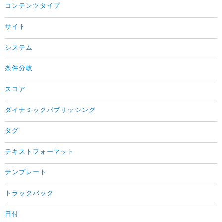
コンテンツタイプ
サイト
システム
条件分岐
スコア
ダイナミックパブリッシング
タグ
テキストフォーマット
テンプレート
トラックバック
日付