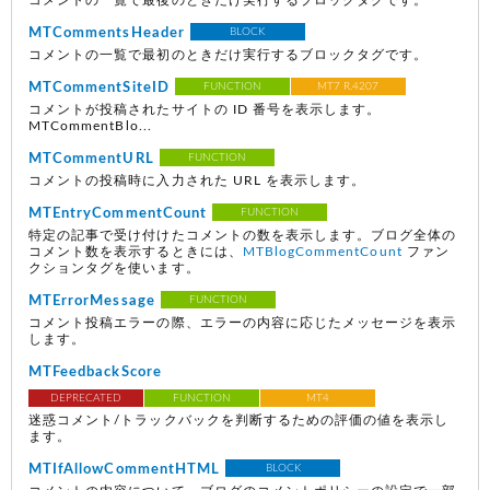
コメントの一覧で最後のときだけ実行するブロックタグです。
MTCommentsHeader
BLOCK
コメントの一覧で最初のときだけ実行するブロックタグです。
MTCommentSiteID
FUNCTION
MT7 R.4207
コメントが投稿されたサイトの ID 番号を表示します。
MTCommentBlo...
MTCommentURL
FUNCTION
コメントの投稿時に入力された URL を表示します。
MTEntryCommentCount
FUNCTION
特定の記事で受け付けたコメントの数を表示します。ブログ全体の
コメント数を表示するときには、
MTBlogCommentCount
ファン
クションタグを使います。
MTErrorMessage
FUNCTION
コメント投稿エラーの際、エラーの内容に応じたメッセージを表示
します。
MTFeedbackScore
DEPRECATED
FUNCTION
MT4
迷惑コメント/トラックバックを判断するための評価の値を表示し
ます。
MTIfAllowCommentHTML
BLOCK