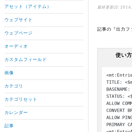
アセット（アイテム）
最終更新日: 2016.
ウェブサイト
記事の『出力フ
ウェブページ
オーディオ
使い
カスタムフィールド
画像
<mt:Entri
TITLE: <$m
カテゴリ
BASENAME:
STATUS: <$
カテゴリセット
ALLOW COM
CONVERT B
カレンダー
ALLOW PIN
PRIMARY C
記事
<mt:Entry