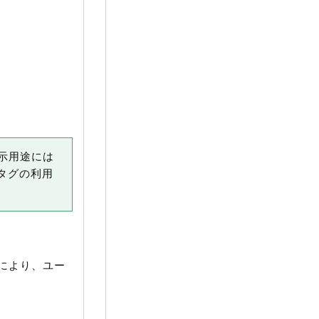
示用途には
タグの利用
により、ユー