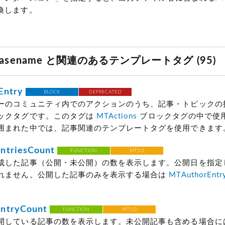
t:CommenterEmail$>

換します。
CommentURL$>

ommentIP$>

t:CommentDate format="
%m/%d/%Y %I:%M:%S %p
"$>

entBody convert_breaks="
0
"$>

yBasename と関連のあるテンプレートタグ (95)
ents></mt:IfNonZero><mt:IfNonZero tag="
EntryTrackb
t:PingTitle$>

Entry
BLOCK
DEPRECATED
PingURL$>

ーのコミュニティ内でのアクションのうち、記事・トピックの
ingIP$>

ックタグです。このタグは
MTActions
ブロックタグの中で使
: <$mt:PingBlogName$>

囲まれた中では、記事関連のテンプレートタグを使用できます
t:PingDate format="
%m/%d/%Y %I:%M:%S %p
"$>

xcerpt$>

ntriesCount
FUNCTION
MT5.0
成した記事（公開・未公開）の数を表示します。公開日を指定
></mt:IfNonZero>

れません。公開した記事のみを表示する場合は
MTAuthorEntr
。
ntryCount
FUNCTION
MT5.0
開している記事の数を表示します。未公開記事も含める場合に