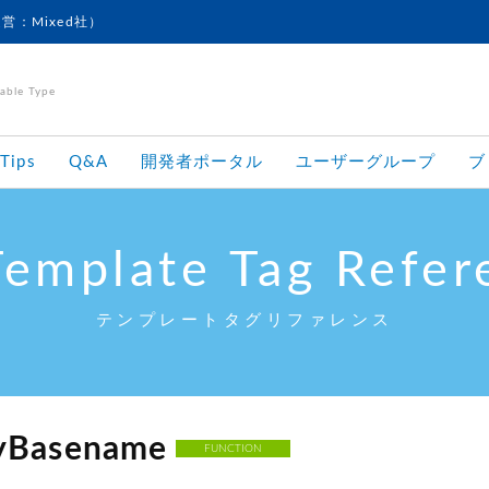
運営：Mixed社）
le Type
Tips
Q&A
開発者ポータル
ユーザーグループ
ブ
Template Tag Refer
テンプレートタグリファレンス
yBasename
FUNCTION