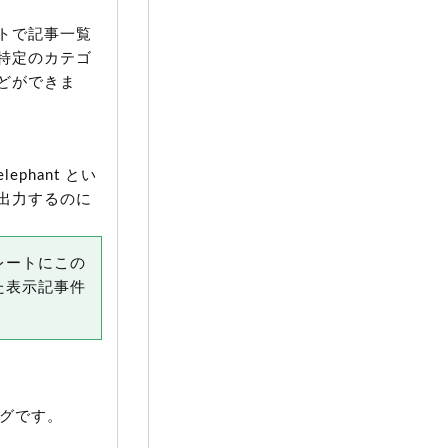
トで記事一覧
特定のカテゴ
どができま
hant とい
出力するのに
レートにこの
た表示記事件
グです。