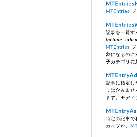
MTEntries
MTEntries
ブ
MTEntries
記事を一覧す
include_subc
MTEntries
ブ
象になるのに
子カテゴリに
MTEntryAdd
記事に指定し
リは含みません
ます。モディ
MTEntryAs
特定の記事で
カイブか、
MT