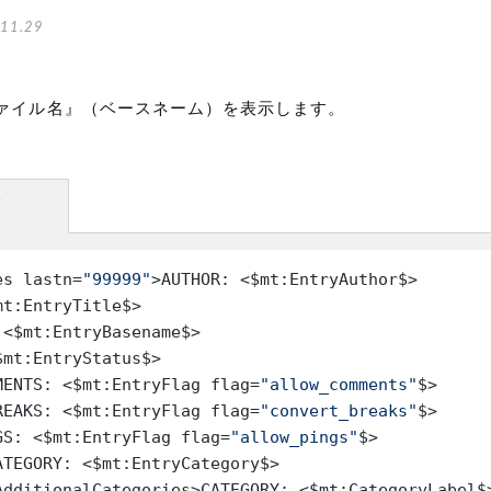
11.29
ァイル名』（ベースネーム）を表示します。
方
es lastn=
"99999"
>AUTHOR: <$mt:EntryAuthor$>

t:EntryTitle$>

 <$mt:EntryBasename$>

mt:EntryStatus$>

MENTS: <$mt:EntryFlag flag=
"allow_comments"
$>

REAKS: <$mt:EntryFlag flag=
"convert_breaks"
$>

GS: <$mt:EntryFlag flag=
"allow_pings"
$>

ATEGORY: <$mt:EntryCategory$>

AdditionalCategories>CATEGORY: <$mt:CategoryLabel$>