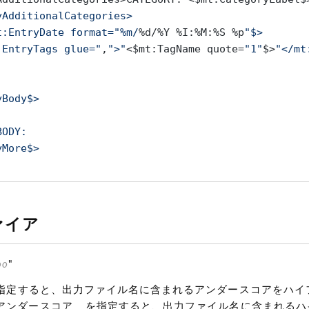
yAdditionalCategories>

t:EntryDate format="%m/
%d/%Y %I:%M:%S %p
"$>

:EntryTags glue="
,
">"
<$mt:TagName quote=
"1"
$>
"</mt
Body$>

ODY:

More$>

yExcerpt no_generate="
1
"$>

ァイア
Keywords$>

oo
"
Zero tag="
EntryCommentCount
"><mt:Comments>COMMENT:

指定すると、出力ファイル名に含まれるアンダースコアをハイ
$mt:CommentAuthor default="
"$>

アンダースコア
_
を指定すると、出力ファイル名に含まれるハ