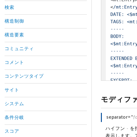
<
/mt:Entr
検索
DATE: <$m
構造制御
TAGS: <mt
-----

構造要素
BODY:

<$mt:Entry
コミュニティ
-----

EXTENDED B
コメント
<$mt:Entry
-----

コンテンツタイプ
EXCERPT:

<$mt:Entr
サイト
-----

モディフ
KEYWORDS:

システム
<$mt:Entry
-----

separator="
f
条件分岐
<mt:IfNon
ハイフン
-
を
スコア
AUTHOR: <
表示します。