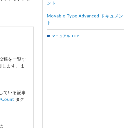
ント
Movable Type Advanced ドキュメン
ト
マニュアル TOP
ackCount
"><mt:Pings>PING:

投稿を一覧す
用します。ま
。
している記事
yCount
タグ
は