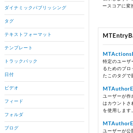
EMAIL: <$m
ースコアに変
ダイナミックパブリッシング
URL: <$mt:
IP: <$mt:C
タグ
DATE: <$m
<$mt:Comm
テキストフォーマット
MTEntr
-----

</mt:Comm
テンプレート
TITLE: <$m
MTActions
URL: <$mt:
トラックバック
特定のユーザ
IP: <$mt:P
るためのブロ
BLOG NAME
日付
たこのタグで
DATE: <$m
<$mt:PingE
ビデオ
MTAuthorE
-----

ユーザーが作
フィード
</mt:Pings
はカウントさ
--------

を使用します
フォルダ
MTAuthorE
ブログ
ユーザーが公