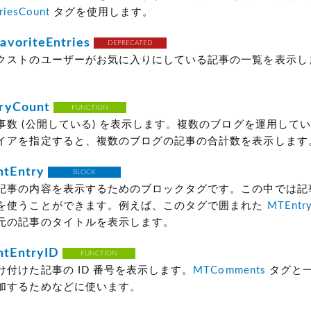
riesCount
タグを使用します。
voriteEntries
DEPRECATED
クストのユーザーがお気に入りにしている記事の一覧を表示し
ryCount
FUNCTION
事数
(公開している)
を表示します。複数のブログを運用してい
イアを指定すると、複数のブログの記事の合計数を表示します
tEntry
BLOCK
記事の内容を表示するためのブロックタグです。この中では記
を使うことができます。例えば、このタグで囲まれた
MTEntry
元の記事のタイトルを表示します。
tEntryID
FUNCTION
け付けた記事の ID 番号を表示します。
MTComments
タグと
加するためなどに使います。