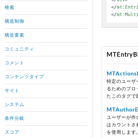
</
mt:Entr
検索
</
mt:Mult
構造制御
構造要素
コミュニティ
MTEntr
コメント
MTActions
コンテンツタイプ
特定のユーザ
るためのブロ
サイト
たこのタグで
システム
MTAuthorE
ユーザーが作
条件分岐
はカウントさ
スコア
を使用します