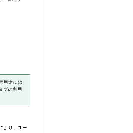
示用途には
タグの利用
により、ユー