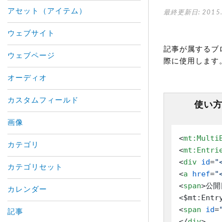
アセット（アイテム）
最終更新日: 2015.
ウェブサイト
記事が属するブ
ウェブページ
際に使用します
オーディオ
カスタムフィールド
使い
画像
<
mt:Multi
カテゴリ
<
mt:Entri
<
div
id
=
"
カテゴリセット
<
a
href
=
"
<
span
>
公開日
カレンダー
<$mt:Entr
<
span
id
=
記事
</
div
>