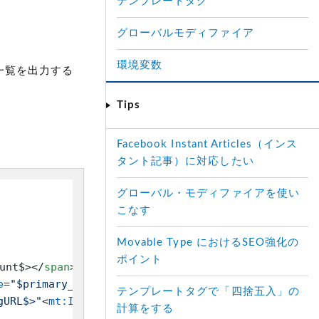
テンプレートタグ
グローバルモディファイア
環境変数
一覧を出力する
Tips
Facebook Instant Articles（インス
タント記事）に対応したい
グローバル・モディファイアを使い
こなす
Movable Type におけるSEO強化の
ポイント
unt$>
</
span
>
e
=
"$primary_cat"
type
=
"primary"
>
<
span
>
カテゴリ: 
<
mt
テンプレートタグで「四捨五入」の
gURL$>"
<
mt:If
tag
=
"EntryBlogDescription"
>
 title="<
計算をする