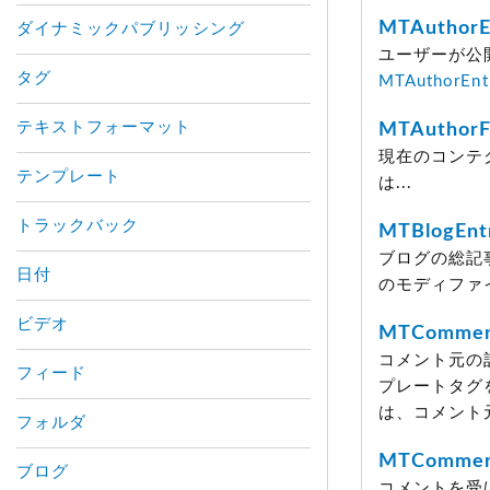
MTAuthorE
ダイナミックパブリッシング
ユーザーが公
タグ
MTAuthorEnt
テキストフォーマット
MTAuthorFa
現在のコンテ
テンプレート
は...
トラックバック
MTBlogEnt
ブログの総記
日付
のモディファ
ビデオ
MTCommen
コメント元の
フィード
プレートタグ
は、コメント
フォルダ
MTCommen
ブログ
コメントを受