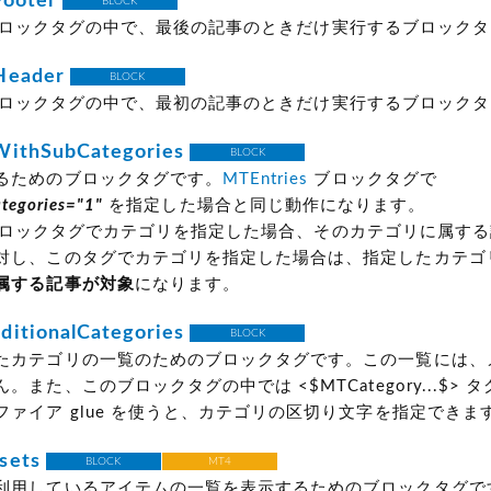
Footer
BLOCK
ロックタグの中で、最後の記事のときだけ実行するブロックタ
Header
BLOCK
ロックタグの中で、最初の記事のときだけ実行するブロックタ
WithSubCategories
BLOCK
るためのブロックタグです。
MTEntries
ブロックタグで
ategories="1"
を指定した場合と同じ動作になります。
ロックタグでカテゴリを指定した場合、そのカテゴリに属する
対し、このタグでカテゴリを指定した場合は、指定したカテゴ
属する記事が対象
になります。
itionalCategories
BLOCK
たカテゴリの一覧のためのブロックタグです。この一覧には、
。また、このブロックタグの中では <$MTCategory...$> 
ファイア glue を使うと、カテゴリの区切り文字を指定できま
sets
BLOCK
MT4
利用しているアイテムの一覧を表示するためのブロックタグで