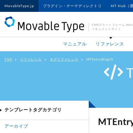
MovableType.jp
プラグイン・テーマディレクトリ
MT Hub（
CMSプラットフォーム Movab
ドキュメントサイト
マニュアル
リファレンス
TOP
リファレンス
タグリファレンス
MTEntryBlogID
テンプレートタグカテゴリ
MTEntr
アーカイブ