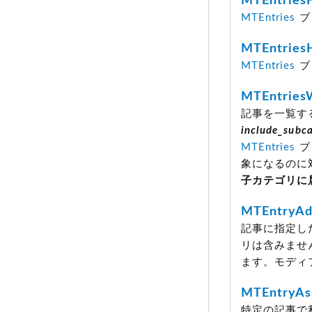
MTEntries
MTEntries
ブ
MTEntries
MTEntries
ブ
MTEntries
記事を一覧す
include_subc
MTEntries
ブ
象になるのに
子カテゴリに
MTEntryAdd
記事に指定し
リは含みません
ます。モディ
MTEntryAs
特定の記事で