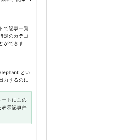
トで記事一覧
特定のカテゴ
どができま
hant とい
出力するのに
レートにこの
た表示記事件