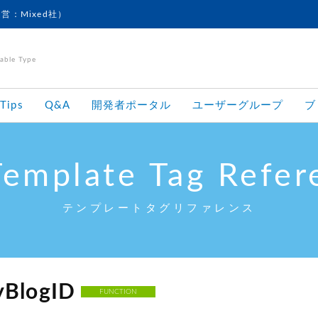
運営：Mixed社）
le Type
Tips
Q&A
開発者ポータル
ユーザーグループ
ブ
Template Tag Refer
テンプレートタグリファレンス
yBlogID
FUNCTION