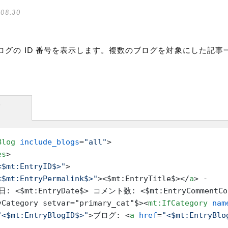
08.30
ログの ID 番号を表示します。複数のブログを対象にした記事
。
方
Blog
include_blogs
=
"all"
>
es
>
<$mt:EntryID$>"
>
<$mt:EntryPermalink$>"
>
<$mt:EntryTitle$>
</
a
>
: <$mt:EntryDate$> コメント数: <$mt:EntryCommentCo
yCategory setvar="primary_cat"$>
<
mt:IfCategory
nam
"<$mt:EntryBlogID$>"
>
ブログ: 
<
a
href
=
"<$mt:EntryBlo