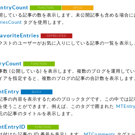
ntryCount
FUNCTION
MT5.0
開している記事の数を表示します。未公開記事も含める場合に
riesCount
タグを使用します。
voriteEntries
DEPRECATED
クストのユーザーがお気に入りにしている記事の一覧を表示し
ryCount
FUNCTION
事数
(公開している)
を表示します。複数のブログを運用してい
イアを指定すると、複数のブログの記事の合計数を表示します
tEntry
BLOCK
記事の内容を表示するためのブロックタグです。この中では記
を使うことができます。例えば、このタグで囲まれた
MTEntry
元の記事のタイトルを表示します。
tEntryID
FUNCTION
け付けた記事の ID 番号を表示します。
MTComments
タグと