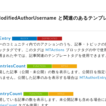
yModifiedAuthorUsername と関連のあるテ
Entry
BLOCK
DEPRECATED
ーのコミュニティ内でのアクションのうち、記事・トピックの
ックタグです。このタグは
MTActions
ブロックタグの中で使
囲まれた中では、記事関連のテンプレートタグを使用できます
ntriesCount
FUNCTION
MT5.0
成した記事（公開・未公開）の数を表示します。公開日を指定
れません。公開した記事のみを表示する場合は
MTAuthorEntr
。
ntryCount
FUNCTION
MT5.0
開している記事の数を表示します。未公開記事も含める場合に
riesCount
タグを使用します。