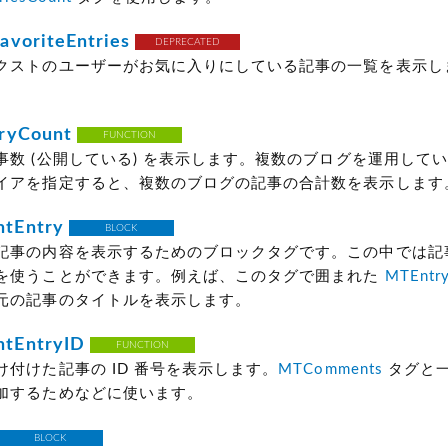
voriteEntries
DEPRECATED
クストのユーザーがお気に入りにしている記事の一覧を表示し
ryCount
FUNCTION
事数
(公開している)
を表示します。複数のブログを運用してい
イアを指定すると、複数のブログの記事の合計数を表示します
tEntry
BLOCK
記事の内容を表示するためのブロックタグです。この中では記
を使うことができます。例えば、このタグで囲まれた
MTEntry
元の記事のタイトルを表示します。
tEntryID
FUNCTION
け付けた記事の ID 番号を表示します。
MTComments
タグと
加するためなどに使います。
BLOCK