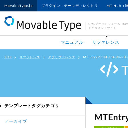
MovableType.jp
プラグイン・テーマディレクトリ
MT Hub（
CMSプラットフォーム Movab
ドキュメントサイト
マニュアル
リファレンス
TOP
リファレンス
タグリファレンス
MTEntryModifiedAuthorU
テンプレートタグカテゴリ
MTEntr
アーカイブ