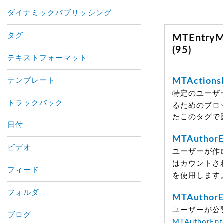
ダイナミックパブリッシング
タグ
MTEntr
(95)
テキストフォーマット
テンプレート
MTActions
特定のユーザ
トラックバック
るためのブロ
たこのタグで
日付
MTAuthorE
ビデオ
ユーザーが作
はカウントさ
フィード
を使用します
フォルダ
MTAuthorE
ユーザーが公
ブログ
MTAuthorEnt