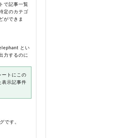
トで記事一覧
特定のカテゴ
どができま
hant とい
出力するのに
レートにこの
た表示記事件
グです。