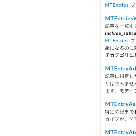
MTEntries
ブ
MTEntries
記事を一覧す
include_subc
MTEntries
ブ
象になるのに
子カテゴリに
MTEntryAdd
記事に指定し
リは含みません
ます。モディ
MTEntryAs
特定の記事で
カイブか、
MT
MTEntryA