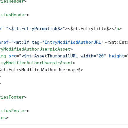
riesHeader
>
triesHeader
>
ef
=
"<$mt:EntryPermalink$>"
>
<$mt:EntryTitle$>
</
a
>
href
=
"<mt:If tag="
EntryModifiedAuthorURL
">
<$mt:Ent
ryModifiedAuthorUserpicAsset
>
img
src
=
"<$mt:AssetThumbnailURL width="
20
" 
height
=
tryModifiedAuthorUserpicAsset
>
$mt:EntryModifiedAuthorUsername$>

>
>
riesFooter
>
triesFooter
>
ies
>