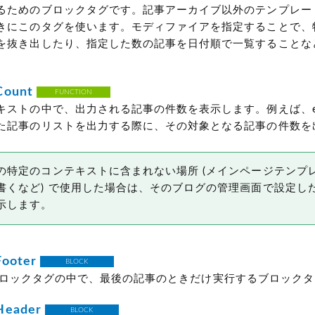
るためのブロックタグです。記事アーカイブ以外のテンプレー
きにこのタグを使います。モディファイアを指定することで、
を抜き出したり、指定した数の記事を日付順で一覧することな
Count
FUNCTION
ストの中で、出力される記事の件数を表示します。例えば、elep
た記事のリストを出力する際に、その対象となる記事の件数を
の特定のコンテキストに含まれない場所
(メインページテンプ
書くなど)
で使用した場合は、そのブログの管理画面で設定し
示します。
Footer
BLOCK
ロックタグの中で、最後の記事のときだけ実行するブロックタ
Header
BLOCK