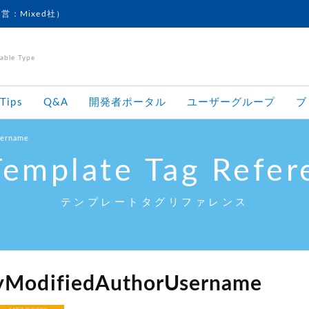
運営：Mixed社）
le Type
Tips
Q&A
開発者ポータル
ユーザーグループ
ブ
sername
Template Tag Refer
テンプレートタグリファレンス
yModifiedAuthorUsername