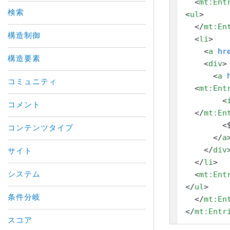
<
mt:Ent
検索
<
ul
>
</
mt:En
構造制御
<
li
>
<
a
hr
構造要素
<
div
>
<
a
コミュニティ
<
mt:Ent
<
コメント
</
mt:En
        <
コンテンツタイプ
</
a
</
div
サイト
</
li
>
<
mt:Ent
システム
</
ul
>
条件分岐
</
mt:En
</
mt:Entr
スコア