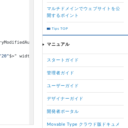
マルチドメインでウェブサイトを公
開するポイント
Tips TOP
ryModifiedAuthorURL$>
<
mt:Else
>
<$mt:BlogURL$>
</
mt:I
マニュアル
"20"
$>
" width="20" height="20" />

スタートガイド
管理者ガイド
ユーザーガイド
デザイナーガイド
開発者ポータル
Movable Type クラウド版ドキュメ