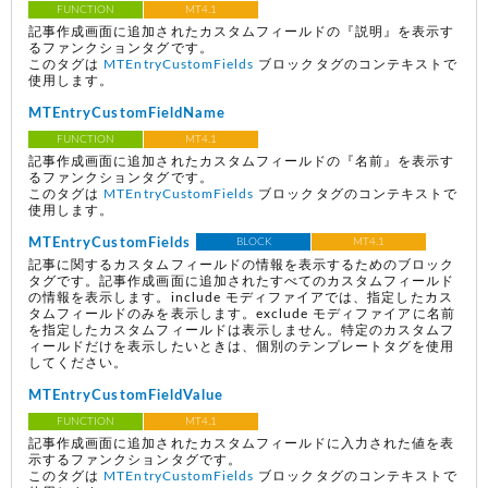
FUNCTION
MT4.1
記事作成画面に追加されたカスタムフィールドの『説明』を表示す
るファンクションタグです。
このタグは
MTEntryCustomFields
ブロックタグのコンテキストで
使用します。
MTEntryCustomFieldName
FUNCTION
MT4.1
記事作成画面に追加されたカスタムフィールドの『名前』を表示す
るファンクションタグです。
このタグは
MTEntryCustomFields
ブロックタグのコンテキストで
使用します。
MTEntryCustomFields
BLOCK
MT4.1
記事に関するカスタムフィールドの情報を表示するためのブロック
タグです。記事作成画面に追加されたすべてのカスタムフィールド
の情報を表示します。include モディファイアでは、指定したカス
タムフィールドのみを表示します。exclude モディファイアに名前
を指定したカスタムフィールドは表示しません。特定のカスタムフ
ィールドだけを表示したいときは、個別のテンプレートタグを使用
してください。
MTEntryCustomFieldValue
FUNCTION
MT4.1
記事作成画面に追加されたカスタムフィールドに入力された値を表
示するファンクションタグです。
このタグは
MTEntryCustomFields
ブロックタグのコンテキストで