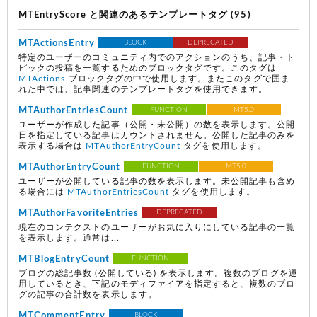
MTEntryScore と関連のあるテンプレートタグ (95)
MTActionsEntry
BLOCK
DEPRECATED
特定のユーザーのコミュニティ内でのアクションのうち、記事・ト
ピックの投稿を一覧するためのブロックタグです。このタグは
MTActions
ブロックタグの中で使用します。またこのタグで囲ま
れた中では、記事関連のテンプレートタグを使用できます。
MTAuthorEntriesCount
FUNCTION
MT5.0
ユーザーが作成した記事（公開・未公開）の数を表示します。公開
日を指定している記事はカウントされません。公開した記事のみを
表示する場合は
MTAuthorEntryCount
タグを使用します。
MTAuthorEntryCount
FUNCTION
MT5.0
ユーザーが公開している記事の数を表示します。未公開記事も含め
る場合には
MTAuthorEntriesCount
タグを使用します。
MTAuthorFavoriteEntries
DEPRECATED
現在のコンテクストのユーザーがお気に入りにしている記事の一覧
を表示します。通常は...
MTBlogEntryCount
FUNCTION
ブログの総記事数
(公開している)
を表示します。複数のブログを運
用しているとき、下記のモディファイアを指定すると、複数のブロ
グの記事の合計数を表示します。
MTCommentEntry
BLOCK