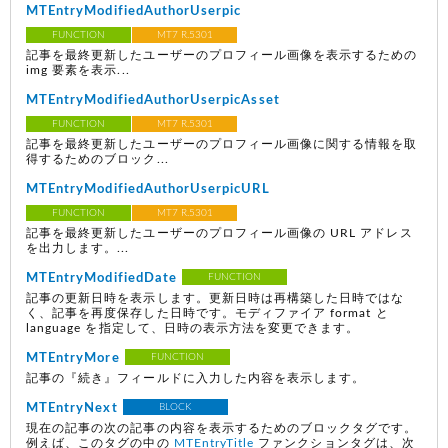
MTEntryModifiedAuthorUserpic
FUNCTION
MT7 R.5301
記事を最終更新したユーザーのプロフィール画像を表示するための
img 要素を表示...
MTEntryModifiedAuthorUserpicAsset
FUNCTION
MT7 R.5301
記事を最終更新したユーザーのプロフィール画像に関する情報を取
得するためのブロック...
MTEntryModifiedAuthorUserpicURL
FUNCTION
MT7 R.5301
記事を最終更新したユーザーのプロフィール画像の URL アドレス
を出力します。...
MTEntryModifiedDate
FUNCTION
記事の更新日時を表示します。更新日時は再構築した日時ではな
く、記事を再度保存した日時です。モディファイア format と
language を指定して、日時の表示方法を変更できます。
MTEntryMore
FUNCTION
記事の『続き』フィールドに入力した内容を表示します。
MTEntryNext
BLOCK
現在の記事の次の記事の内容を表示するためのブロックタグです。
例えば、このタグの中の
MTEntryTitle
ファンクションタグは、次