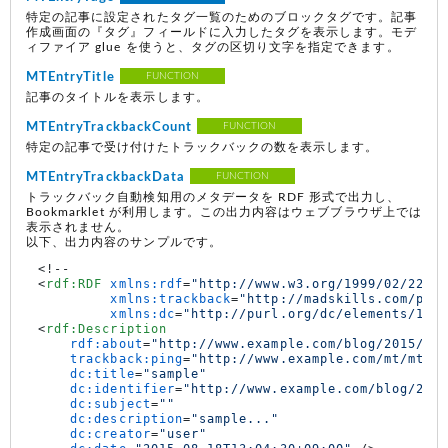
特定の記事に設定されたタグ一覧のためのブロックタグです。記事
作成画面の『タグ』フィールドに入力したタグを表示します。モデ
ィファイア glue を使うと、タグの区切り文字を指定できます。
MTEntryTitle
FUNCTION
記事のタイトルを表示します。
MTEntryTrackbackCount
FUNCTION
特定の記事で受け付けたトラックバックの数を表示します。
MTEntryTrackbackData
FUNCTION
トラックバック自動検知用のメタデータを RDF 形式で出力し、
Bookmarklet が利用します。この出力内容はウェブブラウザ上では
表示されません。
以下、出力内容のサンプルです。
<
rdf:RDF
xmlns:rdf
=
"http://www.w3.org/1999/02/22-r
xmlns:trackback
=
"http://madskills.com/pub
xmlns:dc
=
"http://purl.org/dc/elements/1.1
<
rdf:Description
rdf:about
=
"http://www.example.com/blog/2015/08
trackback:ping
=
"http://www.example.com/mt/mt-t
dc:title
=
"sample"
dc:identifier
=
"http://www.example.com/blog/201
dc:subject
=
""
dc:description
=
"sample..."
dc:creator
=
"user"