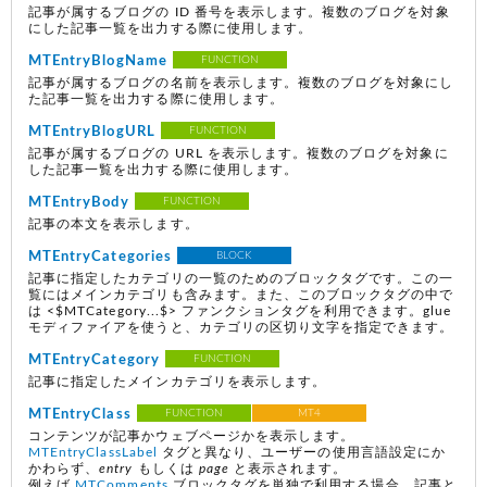
記事が属するブログの ID 番号を表示します。複数のブログを対象
にした記事一覧を出力する際に使用します。
MTEntryBlogName
FUNCTION
記事が属するブログの名前を表示します。複数のブログを対象にし
た記事一覧を出力する際に使用します。
MTEntryBlogURL
FUNCTION
記事が属するブログの URL を表示します。複数のブログを対象に
した記事一覧を出力する際に使用します。
MTEntryBody
FUNCTION
記事の本文を表示します。
MTEntryCategories
BLOCK
記事に指定したカテゴリの一覧のためのブロックタグです。この一
覧にはメインカテゴリも含みます。また、このブロックタグの中で
は <$MTCategory...$> ファンクションタグを利用できます。glue
モディファイアを使うと、カテゴリの区切り文字を指定できます。
MTEntryCategory
FUNCTION
記事に指定したメインカテゴリを表示します。
MTEntryClass
FUNCTION
MT4
コンテンツが記事かウェブページかを表示します。
MTEntryClassLabel
タグと異なり、ユーザーの使用言語設定にか
かわらず、
entry
もしくは
page
と表示されます。
例えば
MTComments
ブロックタグを単独で利用する場合、記事と