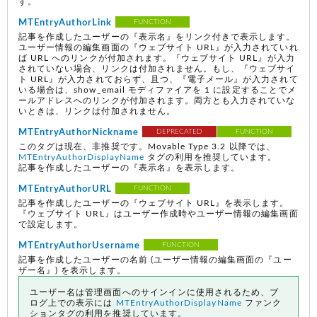
す。
MTEntryAuthorLink
FUNCTION
記事を作成したユーザーの『表示名』をリンク付きで表示します。
ユーザー情報の編集画面の『ウェブサイト URL』が入力されていれ
ば URL へのリンクが付加されます。『ウェブサイト URL』が入力
されていない場合、リンクは付加されません。もし、『ウェブサイ
ト URL』が入力されておらず、且つ、『電子メール』が入力されて
いる場合は、show_email モディファイアを 1 に設定することでメ
ールアドレスへのリンクが付加されます。両方とも入力されていな
いときは、リンクは付加されません。
MTEntryAuthorNickname
DEPRECATED
FUNCTION
このタグは現在、非推奨です。Movable Type 3.2 以降では、
MTEntryAuthorDisplayName
タグの利用を推奨しています。
記事を作成したユーザーの『表示名』を表示します。
MTEntryAuthorURL
FUNCTION
記事を作成したユーザーの『ウェブサイト URL』を表示します。
『ウェブサイト URL』はユーザー作成時やユーザー情報の編集画面
で設定します。
MTEntryAuthorUsername
FUNCTION
記事を作成したユーザーの名前
(ユーザー情報の編集画面の『ユー
ザー名』)
を表示します。
ユーザー名は管理画面へのサインインに使用されるため、ブ
ログ上での表示には
MTEntryAuthorDisplayName
ファンク
ションタグの利用を推奨しています。