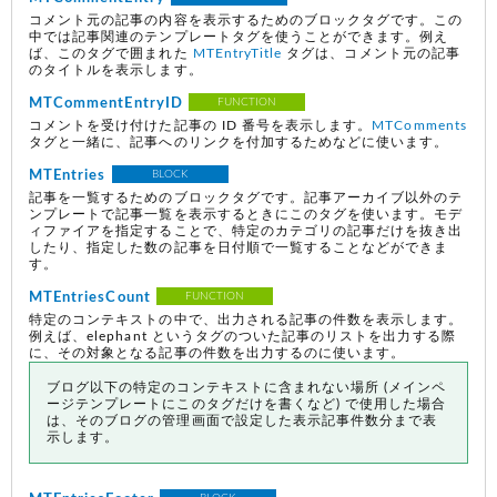
コメント元の記事の内容を表示するためのブロックタグです。この
中では記事関連のテンプレートタグを使うことができます。例え
ば、このタグで囲まれた
MTEntryTitle
タグは、コメント元の記事
のタイトルを表示します。
MTCommentEntryID
FUNCTION
コメントを受け付けた記事の ID 番号を表示します。
MTComments
タグと一緒に、記事へのリンクを付加するためなどに使います。
MTEntries
BLOCK
記事を一覧するためのブロックタグです。記事アーカイブ以外のテ
ンプレートで記事一覧を表示するときにこのタグを使います。モデ
ィファイアを指定することで、特定のカテゴリの記事だけを抜き出
したり、指定した数の記事を日付順で一覧することなどができま
す。
MTEntriesCount
FUNCTION
特定のコンテキストの中で、出力される記事の件数を表示します。
例えば、elephant というタグのついた記事のリストを出力する際
に、その対象となる記事の件数を出力するのに使います。
ブログ以下の特定のコンテキストに含まれない場所
(メインペ
ージテンプレートにこのタグだけを書くなど)
で使用した場合
は、そのブログの管理画面で設定した表示記事件数分まで表
示します。