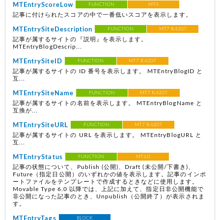
MTEntryScoreLow
FUNCTION
MT4
記事に付けられたスコアの中で一番低いスコアを表示します。
MTEntrySiteDescription
FUNCTION
MT7 R.4207
記事が属するサイトの『説明』を表示します。
MTEntryBlogDescrip...
MTEntrySiteID
FUNCTION
MT7 R.4207
記事が属するサイトの ID 番号を表示します。 MTEntryBlogID と
互...
MTEntrySiteName
FUNCTION
MT7 R.4207
記事が属するサイトの名前を表示します。 MTEntryBlogName と
互換が...
MTEntrySiteURL
FUNCTION
MT7 R.4207
記事が属するサイトの URL を表示します。 MTEntryBlogURL と
互...
MTEntryStatus
FUNCTION
MT6.0
記事の状態について、Publish
(公開)
、Draft
(未公開/下書き)
、
Future
（指定日公開）
のいずれかの値を表示します。記事のインポ
ートファイルをテンプレートで作成するときなどに使用します。
Movable Type 6.0 以降では、上記に加えて、指定日非公開機能で
非公開になった記事のとき、Unpublish（公開終了）が表示されま
す。
MTEntryTags
BLOCK