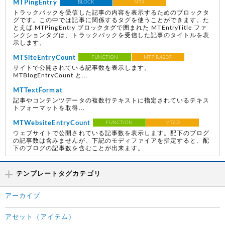
MTPingEntry
BLOCK
MT4
トラックバックを受信した記事の内容を表示するためのブロックタ
グです。この中では記事に関係するタグを使うことができます。た
とえば MTPingEntry ブロックタグで囲まれた MTEntryTitle ファ
ンクションタグは、トラックバックを受信した記事のタイトルを表
示します。
MTSiteEntryCount
FUNCTION
MT7 R.4207
サイトで公開されている記事数を表示します。
MTBlogEntryCount と...
MTTextFormat
記事やコンテンツデータの複数行テキストに指定されているテキス
トフォーマットを取得...
MTWebsiteEntryCount
FUNCTION
MT6.0
ウェブサイトで公開されている記事数を表示します。配下のブログ
の記事数は含みませんが、下記のモディファイアを指定すると、配
下のブログの記事数を含むことが出来ます。
テンプレートタグカテゴリ
アーカイブ
アセット（アイテム）