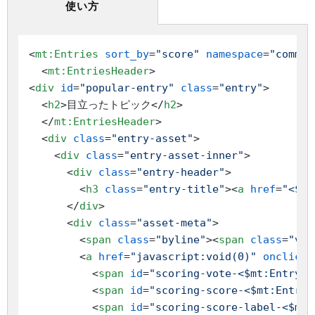
使い方
<
mt:Entries
sort_by
=
"score"
namespace
=
"commun
<
mt:EntriesHeader
>
<
div
id
=
"popular-entry"
class
=
"entry"
>
<
h2
>
目立ったトピック
</
h2
>
</
mt:EntriesHeader
>
<
div
class
=
"entry-asset"
>
<
div
class
=
"entry-asset-inner"
>
<
div
class
=
"entry-header"
>
<
h3
class
=
"entry-title"
>
<
a
href
=
"<$mt
</
div
>
<
div
class
=
"asset-meta"
>
<
span
class
=
"byline"
>
<
span
class
=
"vca
<
a
href
=
"javascript:void(0)"
onclick
=
<
span
id
=
"scoring-vote-<$mt:EntryID
<
span
id
=
"scoring-score-<$mt:EntryI
<
span
id
=
"scoring-score-label-<$mt: