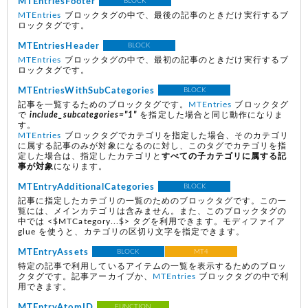
MTEntriesFooter
BLOCK
MTEntries
ブロックタグの中で、最後の記事のときだけ実行するブ
ロックタグです。
MTEntriesHeader
BLOCK
MTEntries
ブロックタグの中で、最初の記事のときだけ実行するブ
ロックタグです。
MTEntriesWithSubCategories
BLOCK
記事を一覧するためのブロックタグです。
MTEntries
ブロックタグ
で
include_subcategories="1"
を指定した場合と同じ動作になりま
す。
MTEntries
ブロックタグでカテゴリを指定した場合、そのカテゴリ
に属する記事のみが対象になるのに対し、このタグでカテゴリを指
定した場合は、指定したカテゴリと
すべての子カテゴリに属する記
事が対象
になります。
MTEntryAdditionalCategories
BLOCK
記事に指定したカテゴリの一覧のためのブロックタグです。この一
覧には、メインカテゴリは含みません。また、このブロックタグの
中では <$MTCategory...$> タグを利用できます。モディファイア
glue を使うと、カテゴリの区切り文字を指定できます。
MTEntryAssets
BLOCK
MT4
特定の記事で利用しているアイテムの一覧を表示するためのブロッ
クタグです。記事アーカイブか、
MTEntries
ブロックタグの中で利
用できます。
MTEntryAtomID
FUNCTION