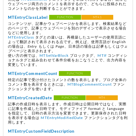
ウェブページ両方のコメントを表示するので、どちらに投稿された
コメントなのかを判断することができます。
MTEntryClassLabel
FUNCTION
MT4.1
コンテンツが、記事かウェブページかを表示します。検索結果など
のページで、記事とウェブページを別のデザインで表示させる場合
などに使用します。
MTEntryClass
タグとの違いは、再構築したユーザーの使用言語に
よって翻訳されて表示される点です。例えば、使用言語が English
の場合は、
Entry
もしくは
Page
、日本語の場合は
記事
もしくは
ウェ
ブページ
と表示されます。
使い方の例では、
MTSetVarBlock
ブロックタグ、
MTIf
コンディシ
ョナルタグと組み合わせて条件分岐をおこなうことで、出力内容を
変更しています。
MTEntryCommentCount
FUNCTION
特定の記事で受け付けたコメントの数を表示します。ブログ全体の
コメント数を表示するときには、
MTBlogCommentCount
ファン
クションタグを使います。
MTEntryCreatedDate
FUNCTION
MT4
記事の作成日時を表示します。作成日時は公開日時ではなく、実際
に記事を作成した日時です。モディファイア format と language
を指定して、日時の表示方法を変更できます。更新保存された日時
を表示する場合は
MTEntryModifiedDate
ファンクションタグを利
用します。
MTEntryCustomFieldDescription