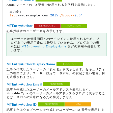
Atom フィードの ID 要素で使用される文字列を表示します。
tag:
www.example.com,
2015
:/blog//
2.54
MTEntryAuthor
DEPRECATED
FUNCTION
記事投稿者のユーザー名を表示します。
ユーザー名は管理画面へのサインインに使用されるため、ブ
ログ上での表示用途には推奨していません。ブログ上での表
示には
MTEntryAuthorDisplayName
タグの利用を推奨して
います。
MTEntryAuthorDisplayName
FUNCTION
記事を作成したユーザーの『表示名』を表示します。セキュリティ
上の理由により、ユーザー設定で『表示名』の設定が無い場合、何
も表示されません。
MTEntryAuthorEmail
FUNCTION
記事を作成したユーザーのメールアドレスを表示します。
Movable Type のユーザーのメールアドレスをブログに表示するこ
とは、スパムの温床になるため推奨しません。
MTEntryAuthorID
FUNCTION
MT4
記事またはウェブページを作成したユーザーの ID 番号を表示しま