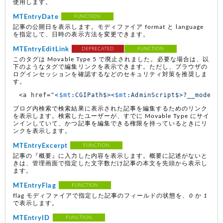
使用します。
MTEntryDate
FUNCTION
記事の公開日を表示します。モディファイア format と language
を指定して、日時の表示方法を変更できます。
MTEntryEditLink
DEPRECATED
FUNCTION
このタグは Movable Type 5 で廃止されました。必要な場合は、以
下のようなタグで編集リンクを表示できます。ただし、ブラウザの
ログインセッションを確認するなどのセキュリティ対策を推奨しま
す。
<a href=
"<
$mt
:CGIPath$><
$mt
:AdminScript$>?__mode=v
ブログ内検索で検索結果に表示された記事を編集するためのリンク
を表示します。検索したユーザーが、すでに Movable Type にサイ
ンインしていて、かつ記事を編集できる権限を持っているときにリ
ンクを表示します。
MTEntryExcerpt
FUNCTION
記事の『概要』に入力した内容を表示します。概要に記述がないと
きは、管理画面で指定した文字数だけ記事の本文を先頭から表示し
ます。
MTEntryFlag
FUNCTION
flag モディファイアで指定した記事のフィールドの状態を、
0
か
1
で表示します。
MTEntryID
FUNCTION