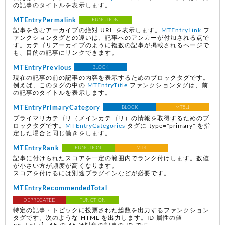
の記事のタイトルを表示します。
MTEntryPermalink
FUNCTION
記事を含むアーカイブの絶対 URL を表示します。
MTEntryLink
フ
ァンクションタグとの違いは、記事へのアンカーが付加される点で
す。カテゴリアーカイブのように複数の記事が掲載されるページで
も、目的の記事にリンクできます。
MTEntryPrevious
BLOCK
現在の記事の前の記事の内容を表示するためのブロックタグです。
例えば、このタグの中の
MTEntryTitle
ファンクションタグは、前
の記事のタイトルを表示します。
MTEntryPrimaryCategory
BLOCK
MT5.1
プライマリカテゴリ（メインカテゴリ）の情報を取得するためのブ
ロックタグです。
MTEntryCategories
タグに type="primary" を指
定した場合と同じ働きをします。
MTEntryRank
FUNCTION
MT4
記事に付けられたスコアを一定の範囲内でランク付けします。数値
が小さい方が頻度が高くなります。
スコアを付けるには別途プラグインなどが必要です。
MTEntryRecommendedTotal
DEPRECATED
FUNCTION
特定の記事・トピックに投票された総数を出力するファンクション
タグです。次のような HTML を出力します。ID 属性の値