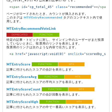
cp_total_45
45
の
は対象の記事の ID です。
<
span
id
=
"cp_total_45"
class
=
"recommended"
>
</
span
>
ページがロードされたとき、カウントが挿入されます。
このタグは
MTIfEntryRecommended
タグのコンテキスト内で使
用します。
MTEntryRecommendVoteLink
DEPRECATED
FUNCTION
特定の記事・トピックに対し、サインイン中のユーザーがまだ投票
していないときに、投票用のリンクを表示します。
投票用のリンクは次のような内容で出力します。
<
a
href
=
"javascript:void(0)"
onclick
=
"scoredby_scr
MTEntryScore
FUNCTION
MT4
記事に付けられたスコアの合計を表示します。
MTEntryScoreAvg
FUNCTION
MT4
記事に付けられたスコアの平均スコアを表示します。
MTEntryScoreCount
FUNCTION
MT4
記事に付けられたスコアの合計回数を表示します。
MTEntryScoreHigh
FUNCTION
MT4
記事に付けられたスコアの中で一番高いスコアを表示します。