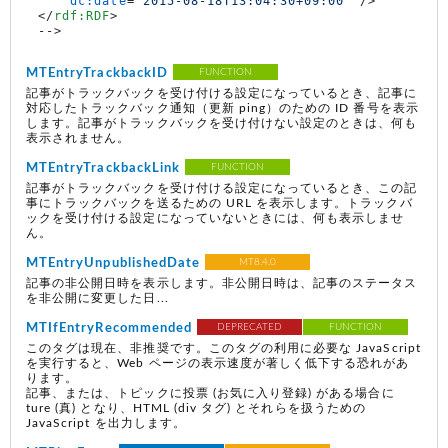
dc:date
=
"2015-08-18T13:04:30+09:00"
 />
</
rdf:RDF
>
MTEntryTrackbackID
FUNCTION
記事がトラックバックを受け付ける設定になっているとき、記事に
対応したトラックバック通知（更新 ping）のための ID 番号を表示
します。記事がトラックバックを受け付けない設定のときは、何も
表示されません。
MTEntryTrackbackLink
FUNCTION
記事がトラックバックを受け付ける設定になっているとき、この記
事にトラックバックを送るための URL を表示します。トラックバ
ックを受け付ける設定になっていないときには、何も表示しませ
ん。
MTEntryUnpublishedDate
MT8.4.0
記事の非公開日時を表示します。非公開日時は、記事のステータス
を非公開に変更した日...
MTIfEntryRecommended
DEPRECATED
FUNCTION
このタグは現在、非推奨です。このタグの利用に必要な JavaScript
を実行すると、Web ページの表示速度が著しく低下する恐れがあ
ります。
記事、または、トピックに投票
(お気に入り登録)
がある場合に
ture
(真)
となり、HTML (div タグ) とそれらを扱うための
JavaScript を出力します。