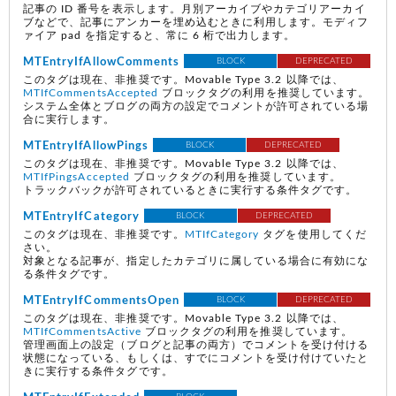
記事の ID 番号を表示します。月別アーカイブやカテゴリアーカイ
ブなどで、記事にアンカーを埋め込むときに利用します。モディフ
ァイア pad を指定すると、常に 6 桁で出力します。
MTEntryIfAllowComments
BLOCK
DEPRECATED
このタグは現在、非推奨です。Movable Type 3.2 以降では、
MTIfCommentsAccepted
ブロックタグの利用を推奨しています。
システム全体とブログの両方の設定でコメントが許可されている場
合に実行します。
MTEntryIfAllowPings
BLOCK
DEPRECATED
このタグは現在、非推奨です。Movable Type 3.2 以降では、
MTIfPingsAccepted
ブロックタグの利用を推奨しています。
トラックバックが許可されているときに実行する条件タグです。
MTEntryIfCategory
BLOCK
DEPRECATED
このタグは現在、非推奨です。
MTIfCategory
タグを使用してくだ
さい。
対象となる記事が、指定したカテゴリに属している場合に有効にな
る条件タグです。
MTEntryIfCommentsOpen
BLOCK
DEPRECATED
このタグは現在、非推奨です。Movable Type 3.2 以降では、
MTIfCommentsActive
ブロックタグの利用を推奨しています。
管理画面上の設定（ブログと記事の両方）でコメントを受け付ける
状態になっている、もしくは、すでにコメントを受け付けていたと
きに実行する条件タグです。