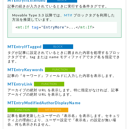
MTEntryIfExtended
BLOCK
記事の続きが入力されているときに実行する条件タグです。
Movable Type 3.3 以降では、
MTIf
ブロックタグを利用した
方法を推奨しています。
<
mt:If
tag
=
"EntryMore"
>
...
</
mt:If
>
MTEntryIfTagged
BLOCK
タグが記事に設定されているときに囲まれた内容を処理するブロッ
クタグです。tag または name モディファイアでタグ名を指定でき
ます。
MTEntryKeywords
FUNCTION
記事の『キーワード』フィールドに入力した内容を表示します。
MTEntryLink
FUNCTION
アーカイブの絶対 URL を表示します。特に指定がなければ、記事
アーカイブの絶対 URL を表示します。
MTEntryModifiedAuthorDisplayName
FUNCTION
MT7 R.5301
記事を最終更新したユーザーの『表示名』を表示します。セキュリ
ティ上の理由により、ユーザー設定で『表示名』の設定が無い場
合、何も表示されません。