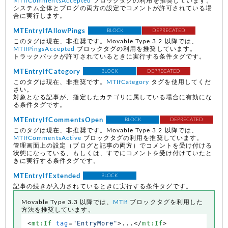
MTIfCommentsAccepted
ブロックタグの利用を推奨しています。
システム全体とブログの両方の設定でコメントが許可されている場
合に実行します。
MTEntryIfAllowPings
BLOCK
DEPRECATED
このタグは現在、非推奨です。Movable Type 3.2 以降では、
MTIfPingsAccepted
ブロックタグの利用を推奨しています。
トラックバックが許可されているときに実行する条件タグです。
MTEntryIfCategory
BLOCK
DEPRECATED
このタグは現在、非推奨です。
MTIfCategory
タグを使用してくだ
さい。
対象となる記事が、指定したカテゴリに属している場合に有効にな
る条件タグです。
MTEntryIfCommentsOpen
BLOCK
DEPRECATED
このタグは現在、非推奨です。Movable Type 3.2 以降では、
MTIfCommentsActive
ブロックタグの利用を推奨しています。
管理画面上の設定（ブログと記事の両方）でコメントを受け付ける
状態になっている、もしくは、すでにコメントを受け付けていたと
きに実行する条件タグです。
MTEntryIfExtended
BLOCK
記事の続きが入力されているときに実行する条件タグです。
Movable Type 3.3 以降では、
MTIf
ブロックタグを利用した
方法を推奨しています。
<
mt:If
tag
=
"EntryMore"
>
...
</
mt:If
>