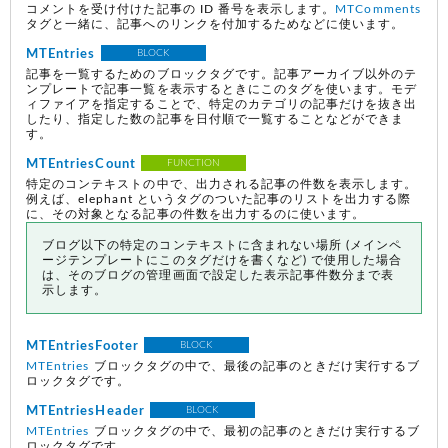
コメントを受け付けた記事の ID 番号を表示します。
MTComments
タグと一緒に、記事へのリンクを付加するためなどに使います。
MTEntries
BLOCK
記事を一覧するためのブロックタグです。記事アーカイブ以外のテ
ンプレートで記事一覧を表示するときにこのタグを使います。モデ
ィファイアを指定することで、特定のカテゴリの記事だけを抜き出
したり、指定した数の記事を日付順で一覧することなどができま
す。
MTEntriesCount
FUNCTION
特定のコンテキストの中で、出力される記事の件数を表示します。
例えば、elephant というタグのついた記事のリストを出力する際
に、その対象となる記事の件数を出力するのに使います。
ブログ以下の特定のコンテキストに含まれない場所
(メインペ
ージテンプレートにこのタグだけを書くなど)
で使用した場合
は、そのブログの管理画面で設定した表示記事件数分まで表
示します。
MTEntriesFooter
BLOCK
MTEntries
ブロックタグの中で、最後の記事のときだけ実行するブ
ロックタグです。
MTEntriesHeader
BLOCK
MTEntries
ブロックタグの中で、最初の記事のときだけ実行するブ
ロックタグです。