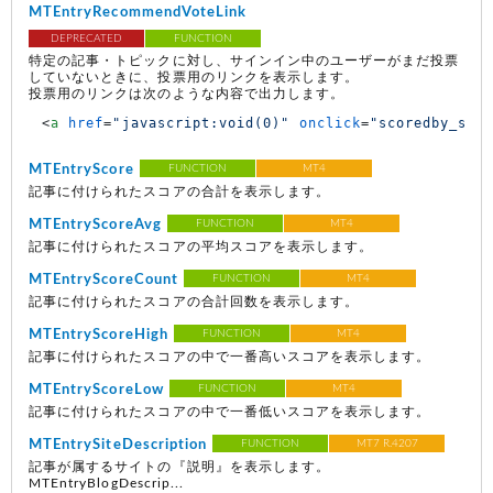
MTEntryRecommendVoteLink
DEPRECATED
FUNCTION
特定の記事・トピックに対し、サインイン中のユーザーがまだ投票
していないときに、投票用のリンクを表示します。
投票用のリンクは次のような内容で出力します。
<
a
href
=
"javascript:void(0)"
onclick
=
"scoredby_scr
MTEntryScore
FUNCTION
MT4
記事に付けられたスコアの合計を表示します。
MTEntryScoreAvg
FUNCTION
MT4
記事に付けられたスコアの平均スコアを表示します。
MTEntryScoreCount
FUNCTION
MT4
記事に付けられたスコアの合計回数を表示します。
MTEntryScoreHigh
FUNCTION
MT4
記事に付けられたスコアの中で一番高いスコアを表示します。
MTEntryScoreLow
FUNCTION
MT4
記事に付けられたスコアの中で一番低いスコアを表示します。
MTEntrySiteDescription
FUNCTION
MT7 R.4207
記事が属するサイトの『説明』を表示します。
MTEntryBlogDescrip...