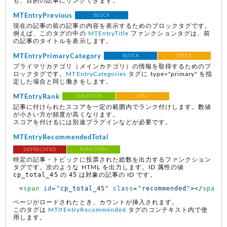
も、目的の記事にリンクできます。
MTEntryPrevious
BLOCK
現在の記事の前の記事の内容を表示するためのブロックタグです。
例えば、このタグの中の
MTEntryTitle
ファンクションタグは、前
の記事のタイトルを表示します。
MTEntryPrimaryCategory
BLOCK
MT5.1
プライマリカテゴリ（メインカテゴリ）の情報を取得するためのブ
ロックタグです。
MTEntryCategories
タグに type="primary" を指
定した場合と同じ働きをします。
MTEntryRank
FUNCTION
MT4
記事に付けられたスコアを一定の範囲内でランク付けします。数値
が小さい方が頻度が高くなります。
スコアを付けるには別途プラグインなどが必要です。
MTEntryRecommendedTotal
DEPRECATED
FUNCTION
特定の記事・トピックに投票された総数を出力するファンクション
タグです。次のような HTML を出力します。ID 属性の値
cp_total_45
45
の
は対象の記事の ID です。
<
span
id
=
"cp_total_45"
class
=
"recommended"
>
</
span
>
ページがロードされたとき、カウントが挿入されます。
このタグは
MTIfEntryRecommended
タグのコンテキスト内で使
用します。