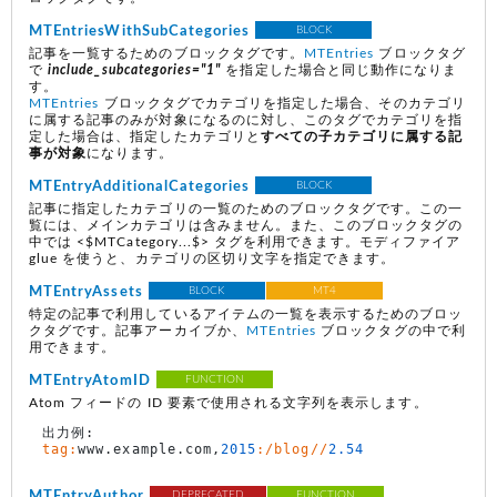
MTEntriesWithSubCategories
BLOCK
記事を一覧するためのブロックタグです。
MTEntries
ブロックタグ
で
include_subcategories="1"
を指定した場合と同じ動作になりま
す。
MTEntries
ブロックタグでカテゴリを指定した場合、そのカテゴリ
に属する記事のみが対象になるのに対し、このタグでカテゴリを指
定した場合は、指定したカテゴリと
すべての子カテゴリに属する記
事が対象
になります。
MTEntryAdditionalCategories
BLOCK
記事に指定したカテゴリの一覧のためのブロックタグです。この一
覧には、メインカテゴリは含みません。また、このブロックタグの
中では <$MTCategory...$> タグを利用できます。モディファイア
glue を使うと、カテゴリの区切り文字を指定できます。
MTEntryAssets
BLOCK
MT4
特定の記事で利用しているアイテムの一覧を表示するためのブロッ
クタグです。記事アーカイブか、
MTEntries
ブロックタグの中で利
用できます。
MTEntryAtomID
FUNCTION
Atom フィードの ID 要素で使用される文字列を表示します。
tag:
www.example.com,
2015
:/blog//
2.54
MTEntryAuthor
DEPRECATED
FUNCTION