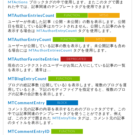
MTActions
ブロックタグの中で使用します。またこのタグで囲ま
れた中では、記事関連のテンプレートタグを使用できます。
MTAuthorEntriesCount
FUNCTION
MT5.0
ユーザーが作成した記事（公開・未公開）の数を表示します。公開
日を指定している記事はカウントされません。公開した記事のみを
表示する場合は
MTAuthorEntryCount
タグを使用します。
MTAuthorEntryCount
FUNCTION
MT5.0
ユーザーが公開している記事の数を表示します。未公開記事も含め
る場合には
MTAuthorEntriesCount
タグを使用します。
MTAuthorFavoriteEntries
DEPRECATED
現在のコンテクストのユーザーがお気に入りにしている記事の一覧
を表示します。通常は...
MTBlogEntryCount
FUNCTION
ブログの総記事数
(公開している)
を表示します。複数のブログを運
用しているとき、下記のモディファイアを指定すると、複数のブロ
グの記事の合計数を表示します。
MTCommentEntry
BLOCK
コメント元の記事の内容を表示するためのブロックタグです。この
中では記事関連のテンプレートタグを使うことができます。例え
ば、このタグで囲まれた
MTEntryTitle
タグは、コメント元の記事
のタイトルを表示します。
MTCommentEntryID
FUNCTION