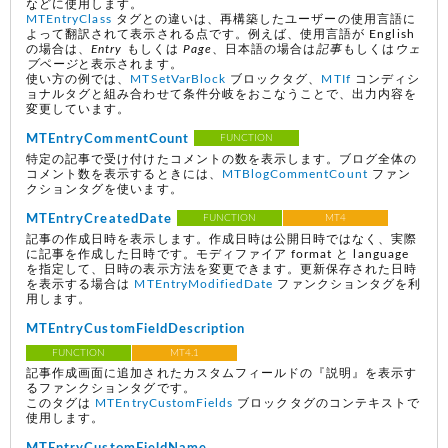
などに使用します。
MTEntryClass
タグとの違いは、再構築したユーザーの使用言語に
よって翻訳されて表示される点です。例えば、使用言語が English
の場合は、
Entry
もしくは
Page
、日本語の場合は
記事
もしくは
ウェ
ブページ
と表示されます。
使い方の例では、
MTSetVarBlock
ブロックタグ、
MTIf
コンディシ
ョナルタグと組み合わせて条件分岐をおこなうことで、出力内容を
変更しています。
MTEntryCommentCount
FUNCTION
特定の記事で受け付けたコメントの数を表示します。ブログ全体の
コメント数を表示するときには、
MTBlogCommentCount
ファン
クションタグを使います。
MTEntryCreatedDate
FUNCTION
MT4
記事の作成日時を表示します。作成日時は公開日時ではなく、実際
に記事を作成した日時です。モディファイア format と language
を指定して、日時の表示方法を変更できます。更新保存された日時
を表示する場合は
MTEntryModifiedDate
ファンクションタグを利
用します。
MTEntryCustomFieldDescription
FUNCTION
MT4.1
記事作成画面に追加されたカスタムフィールドの『説明』を表示す
るファンクションタグです。
このタグは
MTEntryCustomFields
ブロックタグのコンテキストで
使用します。