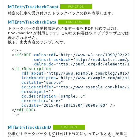
MTEntryTrackbackCount
FUNCTION
特定の記事で受け付けたトラックバックの数を表示します。
MTEntryTrackbackData
FUNCTION
トラックバック自動検知用のメタデータを RDF 形式で出力し、
Bookmarklet が利用します。この出力内容はウェブブラウザ上では
表示されません。
以下、出力内容のサンプルです。
<
rdf:RDF
xmlns:rdf
=
"http://www.w3.org/1999/02/22-r
xmlns:trackback
=
"http://madskills.com/pub
xmlns:dc
=
"http://purl.org/dc/elements/1.1
<
rdf:Description
rdf:about
=
"http://www.example.com/blog/2015/08
trackback:ping
=
"http://www.example.com/mt/mt-t
dc:title
=
"sample"
dc:identifier
=
"http://www.example.com/blog/201
dc:subject
=
""
dc:description
=
"sample..."
dc:creator
=
"user"
dc:date
=
"2015-08-18T13:04:30+09:00"
 />
</
rdf:RDF
>
MTEntryTrackbackID
FUNCTION
記事がトラックバックを受け付ける設定になっているとき、記事に