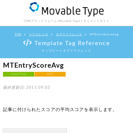
CMSプラットフォーム Movable Type
ドキュメントサイト
TOP
リファレンス
タグリファレンス
MTEntryScoreAvg
Template Tag Reference
テンプレートタグリファレンス
MTEntryScoreAvg
FUNCTION
MT4
最終更新日: 2015.09.03
記事に付けられたスコアの平均スコアを表示します。