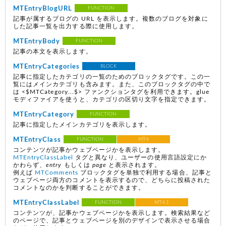
MTEntryBlogURL
FUNCTION
記事が属するブログの URL を表示します。複数のブログを対象に
した記事一覧を出力する際に使用します。
MTEntryBody
FUNCTION
記事の本文を表示します。
MTEntryCategories
BLOCK
記事に指定したカテゴリの一覧のためのブロックタグです。この一
覧にはメインカテゴリも含みます。また、このブロックタグの中で
は <$MTCategory...$> ファンクションタグを利用できます。glue
モディファイアを使うと、カテゴリの区切り文字を指定できます。
MTEntryCategory
FUNCTION
記事に指定したメインカテゴリを表示します。
MTEntryClass
FUNCTION
MT4
コンテンツが記事かウェブページかを表示します。
MTEntryClassLabel
タグと異なり、ユーザーの使用言語設定にか
かわらず、
entry
もしくは
page
と表示されます。
例えば
MTComments
ブロックタグを単独で利用する場合、記事と
ウェブページ両方のコメントを表示するので、どちらに投稿された
コメントなのかを判断することができます。
MTEntryClassLabel
FUNCTION
MT4.1
コンテンツが、記事かウェブページかを表示します。検索結果など
のページで、記事とウェブページを別のデザインで表示させる場合