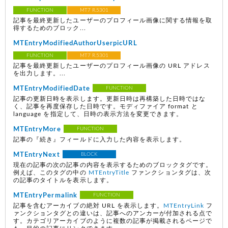
FUNCTION
MT7 R.5301
記事を最終更新したユーザーのプロフィール画像に関する情報を取
得するためのブロック...
MTEntryModifiedAuthorUserpicURL
FUNCTION
MT7 R.5301
記事を最終更新したユーザーのプロフィール画像の URL アドレス
を出力します。...
MTEntryModifiedDate
FUNCTION
記事の更新日時を表示します。更新日時は再構築した日時ではな
く、記事を再度保存した日時です。モディファイア format と
language を指定して、日時の表示方法を変更できます。
MTEntryMore
FUNCTION
記事の『続き』フィールドに入力した内容を表示します。
MTEntryNext
BLOCK
現在の記事の次の記事の内容を表示するためのブロックタグです。
例えば、このタグの中の
MTEntryTitle
ファンクションタグは、次
の記事のタイトルを表示します。
MTEntryPermalink
FUNCTION
記事を含むアーカイブの絶対 URL を表示します。
MTEntryLink
フ
ァンクションタグとの違いは、記事へのアンカーが付加される点で
す。カテゴリアーカイブのように複数の記事が掲載されるページで