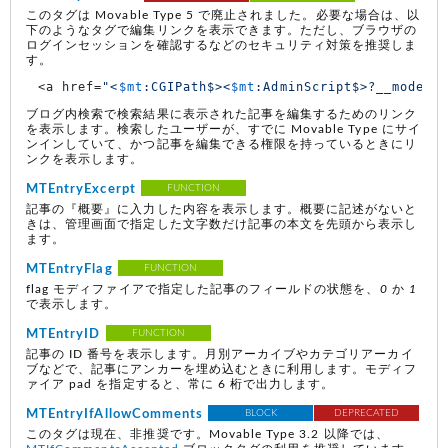
このタグは Movable Type 5 で廃止されました。必要な場合は、以
下のようなタグで編集リンクを表示できます。ただし、ブラウザの
ログインセッションを確認するなどのセキュリティ対策を推奨しま
す。
<a href=
"<
$mt
:CGIPath$><
$mt
:AdminScript$>?__mode=v
ブログ内検索で検索結果に表示された記事を編集するためのリンク
を表示します。検索したユーザーが、すでに Movable Type にサイ
ンインしていて、かつ記事を編集できる権限を持っているときにリ
ンクを表示します。
MTEntryExcerpt
FUNCTION
記事の『概要』に入力した内容を表示します。概要に記述がないと
きは、管理画面で指定した文字数だけ記事の本文を先頭から表示し
ます。
MTEntryFlag
FUNCTION
flag モディファイアで指定した記事のフィールドの状態を、
0
か
1
で表示します。
MTEntryID
FUNCTION
記事の ID 番号を表示します。月別アーカイブやカテゴリアーカイ
ブなどで、記事にアンカーを埋め込むときに利用します。モディフ
ァイア pad を指定すると、常に 6 桁で出力します。
MTEntryIfAllowComments
BLOCK
DEPRECATED
このタグは現在、非推奨です。Movable Type 3.2 以降では、