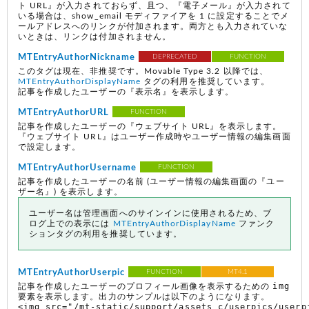
ト URL』が入力されておらず、且つ、『電子メール』が入力されて
いる場合は、show_email モディファイアを 1 に設定することでメ
ールアドレスへのリンクが付加されます。両方とも入力されていな
いときは、リンクは付加されません。
MTEntryAuthorNickname
DEPRECATED
FUNCTION
このタグは現在、非推奨です。Movable Type 3.2 以降では、
MTEntryAuthorDisplayName
タグの利用を推奨しています。
記事を作成したユーザーの『表示名』を表示します。
MTEntryAuthorURL
FUNCTION
記事を作成したユーザーの『ウェブサイト URL』を表示します。
『ウェブサイト URL』はユーザー作成時やユーザー情報の編集画面
で設定します。
MTEntryAuthorUsername
FUNCTION
記事を作成したユーザーの名前
(ユーザー情報の編集画面の『ユー
ザー名』)
を表示します。
ユーザー名は管理画面へのサインインに使用されるため、ブ
ログ上での表示には
MTEntryAuthorDisplayName
ファンク
ションタグの利用を推奨しています。
MTEntryAuthorUserpic
FUNCTION
MT4.1
img
記事を作成したユーザーのプロフィール画像を表示するための
要素を表示します。出力のサンプルは以下のようになります。
<img src="/mt-static/support/assets_c/userpics/userp