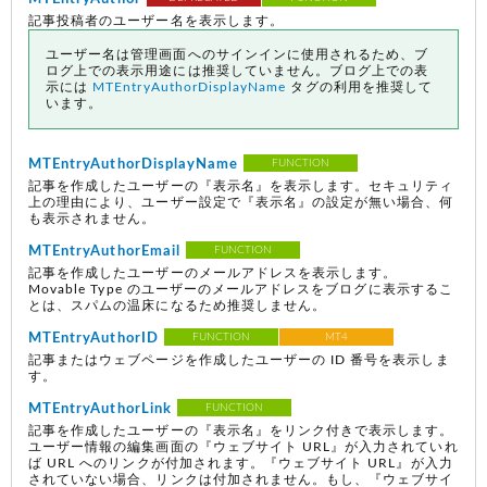
記事投稿者のユーザー名を表示します。
ユーザー名は管理画面へのサインインに使用されるため、ブ
ログ上での表示用途には推奨していません。ブログ上での表
示には
MTEntryAuthorDisplayName
タグの利用を推奨して
います。
MTEntryAuthorDisplayName
FUNCTION
記事を作成したユーザーの『表示名』を表示します。セキュリティ
上の理由により、ユーザー設定で『表示名』の設定が無い場合、何
も表示されません。
MTEntryAuthorEmail
FUNCTION
記事を作成したユーザーのメールアドレスを表示します。
Movable Type のユーザーのメールアドレスをブログに表示するこ
とは、スパムの温床になるため推奨しません。
MTEntryAuthorID
FUNCTION
MT4
記事またはウェブページを作成したユーザーの ID 番号を表示しま
す。
MTEntryAuthorLink
FUNCTION
記事を作成したユーザーの『表示名』をリンク付きで表示します。
ユーザー情報の編集画面の『ウェブサイト URL』が入力されていれ
ば URL へのリンクが付加されます。『ウェブサイト URL』が入力
されていない場合、リンクは付加されません。もし、『ウェブサイ