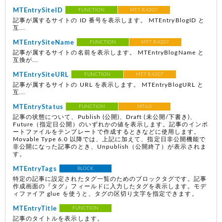
MTEntrySiteID
FUNCTION
MT7 R.4207
記事が属するサイトの ID 番号を表示します。 MTEntryBlogID と
互...
MTEntrySiteName
FUNCTION
MT7 R.4207
記事が属するサイトの名前を表示します。 MTEntryBlogName と
互換が...
MTEntrySiteURL
FUNCTION
MT7 R.4207
記事が属するサイトの URL を表示します。 MTEntryBlogURL と
互...
MTEntryStatus
FUNCTION
MT6.0
記事の状態について、Publish
(公開)
、Draft
(未公開/下書き)
、
Future
（指定日公開）
のいずれかの値を表示します。記事のインポ
ートファイルをテンプレートで作成するときなどに使用します。
Movable Type 6.0 以降では、上記に加えて、指定日非公開機能で
非公開になった記事のとき、Unpublish（公開終了）が表示されま
す。
MTEntryTags
BLOCK
特定の記事に設定されたタグ一覧のためのブロックタグです。記事
作成画面の『タグ』フィールドに入力したタグを表示します。モデ
ィファイア glue を使うと、タグの区切り文字を指定できます。
MTEntryTitle
FUNCTION
記事のタイトルを表示します。