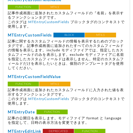
MTEntryCustomFieldName
FUNCTION
MT4.1
記事作成画面に追加されたカスタムフィールドの『名前』を表示す
るファンクションタグです。
このタグは
MTEntryCustomFields
ブロックタグのコンテキストで
使用します。
MTEntryCustomFields
BLOCK
MT4.1
記事に関するカスタムフィールドの情報を表示するためのブロック
タグです。記事作成画面に追加されたすべてのカスタムフィールド
の情報を表示します。include モディファイアでは、指定したカス
タムフィールドのみを表示します。exclude モディファイアに名前
を指定したカスタムフィールドは表示しません。特定のカスタムフ
ィールドだけを表示したいときは、個別のテンプレートタグを使用
してください。
MTEntryCustomFieldValue
FUNCTION
MT4.1
記事作成画面に追加されたカスタムフィールドに入力された値を表
示するファンクションタグです。
このタグは
MTEntryCustomFields
ブロックタグのコンテキストで
使用します。
MTEntryDate
FUNCTION
記事の公開日を表示します。モディファイア format と language
を指定して、日時の表示方法を変更できます。
MTEntryEditLink
DEPRECATED
FUNCTION