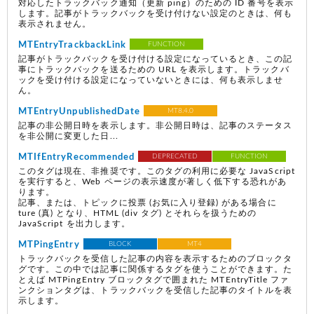
対応したトラックバック通知（更新 ping）のための ID 番号を表示
します。記事がトラックバックを受け付けない設定のときは、何も
表示されません。
MTEntryTrackbackLink
FUNCTION
記事がトラックバックを受け付ける設定になっているとき、この記
事にトラックバックを送るための URL を表示します。トラックバ
ックを受け付ける設定になっていないときには、何も表示しませ
ん。
MTEntryUnpublishedDate
MT8.4.0
記事の非公開日時を表示します。非公開日時は、記事のステータス
を非公開に変更した日...
MTIfEntryRecommended
DEPRECATED
FUNCTION
このタグは現在、非推奨です。このタグの利用に必要な JavaScript
を実行すると、Web ページの表示速度が著しく低下する恐れがあ
ります。
記事、または、トピックに投票
(お気に入り登録)
がある場合に
ture
(真)
となり、HTML (div タグ) とそれらを扱うための
JavaScript を出力します。
MTPingEntry
BLOCK
MT4
トラックバックを受信した記事の内容を表示するためのブロックタ
グです。この中では記事に関係するタグを使うことができます。た
とえば MTPingEntry ブロックタグで囲まれた MTEntryTitle ファ
ンクションタグは、トラックバックを受信した記事のタイトルを表
示します。