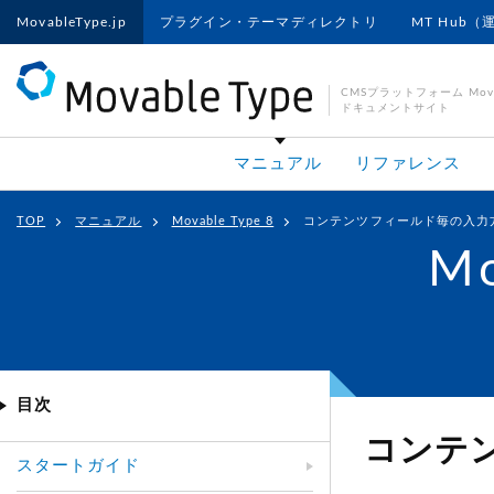
MovableType.jp
プラグイン・テーマディレクトリ
MT Hub（
CMSプラットフォーム Movab
ドキュメントサイト
マニュアル
リファレンス
TOP
マニュアル
Movable Type 8
コンテンツフィールド毎の入力
Mo
目次
コンテ
スタートガイド