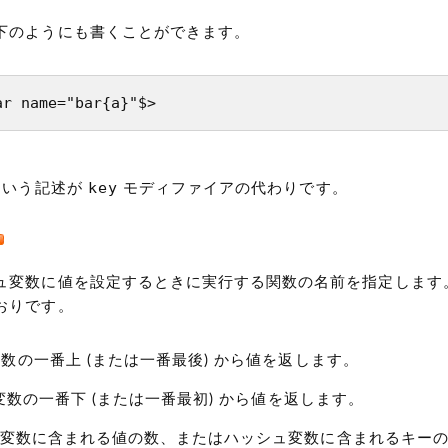
下のようにも書くことができます。
ar name="bar{a}"$>
key
いう記述が
モディファイアの代わりです。
ュ変数に値を設定するときに実行する関数の名前を指定します
おりです。
変数の一番上
(または一番最後)
から値を返します。
列変数の一番下
(または一番最初)
から値を返します。
列変数に含まれる値の数、またはハッシュ変数に含まれるキー