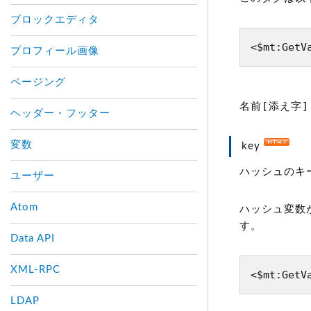
ブロックエディタ
<$mt:GetV
プロフィール画像
ページング
名前[添え字]
ヘッダー・フッター
変数
key
ハッシュのキ
ユーザー
Atom
ハッシュ変数
す。
Data API
XML-RPC
<$mt:GetV
LDAP