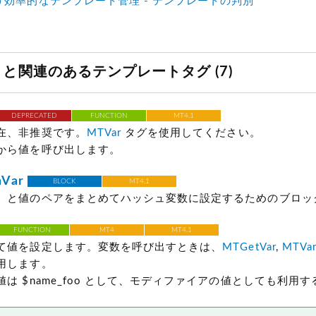
効率的なテンプレート管理 - テンプレートの判別
ar と関連のあるテンプレートタグ (7)
DEPRECATED
FUNCTION
MT4.1
在、非推奨です。
MTVar
タグを使用してください。
から値を呼び出します。
Var
BLOCK
MT4.1
）と値のペアをまとめてハッシュ変数に設定するためのブロッ
FUNCTION
MT4
MT4.1
て値を設定します。変数を呼び出すときは、
MTGetVar
,
MTVa
用します。
は $name_foo として、モディファイアの値としても利用