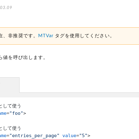
03.09
在、非推奨です。
MTVar
タグを使用してください。
ら値を呼び出します。
方
ame
=
"foo"
>
ame
=
"entries_per_page"
value
=
"5"
>