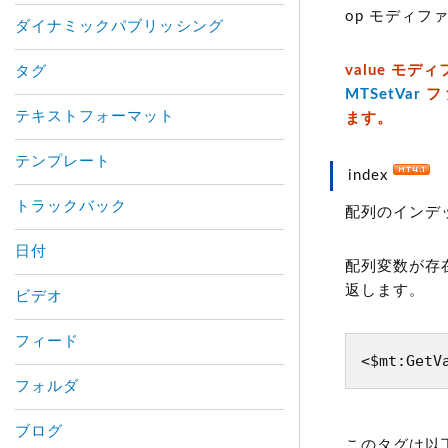
op モディフ
ダイナミックパブリッシング
value モ
タグ
MTSetVar
フ
テキストフォーマット
ます。
テンプレート
index
トラックバック
配列のインデ
日付
配列変数が存
返します。
ビデオ
フィード
<$mt:GetV
フォルダ
ブログ
このタグは以