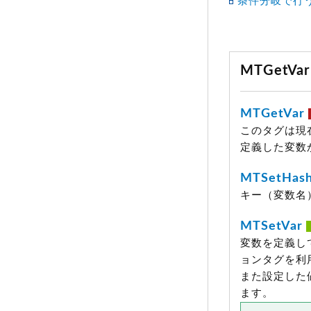
条件分岐で行う
MTGetV
MTGetVar
このタグは現
定義した変数
MTSetHash
キー（変数名
MTSetVar
変数を定義し
ョンタグを利
また設定した値
ます。