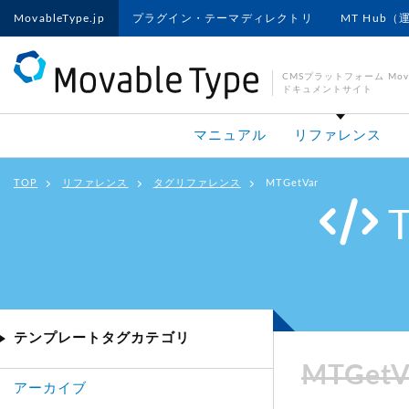
MovableType.jp
プラグイン・テーマディレクトリ
MT Hub（
CMSプラットフォーム Movab
ドキュメントサイト
マニュアル
リファレンス
TOP
リファレンス
タグリファレンス
MTGetVar
テンプレートタグカテゴリ
MTGetV
アーカイブ