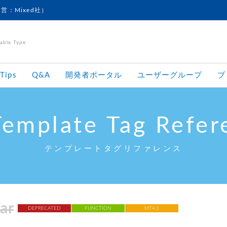
運営：Mixed社）
le Type
Tips
Q&A
開発者ポータル
ユーザーグループ
ブ
Template Tag Refer
テンプレートタグリファレンス
ar
DEPRECATED
FUNCTION
MT4.1