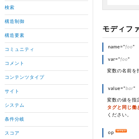
検索
構造制御
モディフ
構造要素
name="
foo
"
コミュニティ
var="
foo
"
コメント
変数の名前を
コンテンツタイプ
value="
bar
"
サイト
変数の値を指
システム
タグと同じ働
ください。
条件分岐
op
スコア