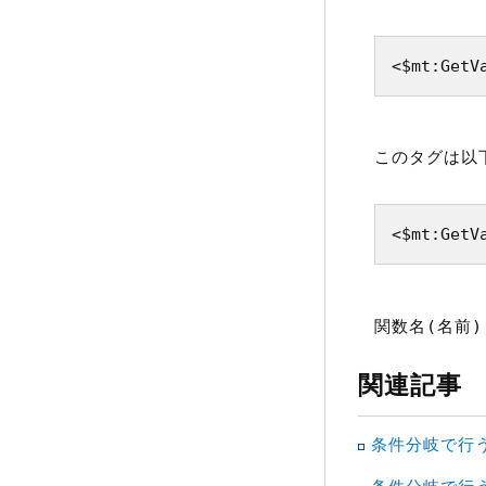
<$mt:GetV
このタグは以
<$mt:GetV
関数名(名前)
関連記事
条件分岐で行う