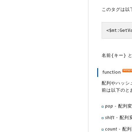
このタグは以
<$mt:GetV
名前{キー}
と
function
配列やハッシ
前は以下のと
pop
- 配列
shift
- 配
count
- 配