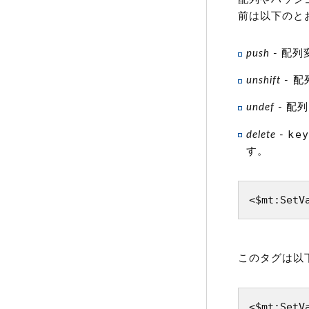
前は以下のと
push
- 配
unshift
- 
undef
- 配
key
delete
-
す。
<$mt:SetV
このタグは以
<$mt:SetV