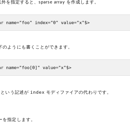
外を指定すると、sparse array を作成します。
ar name="foo" index="0" value="x"$>
下のようにも書くことができます。
ar name="foo[0]" value="x"$>
index
という記述が
モディファイアの代わりです。
ーを指定します。