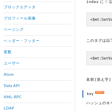
index
に
0
以
ブロックエディタ
プロフィール画像
<$mt:SetV
ページング
このタグは以
ヘッダー・フッター
変数
<$mt:SetV
ユーザー
Atom
名前[添え字]
Data API
key
XML-RPC
ハッシュのキ
LDAP