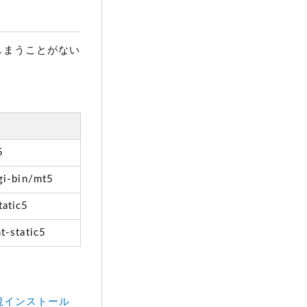
てしまうことがない
5
gi-bin/mt5
atic5
t-static5
規インストール