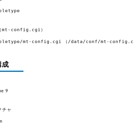
bletype
mt-config.cgi
（
）
bletype/mt-config.cgi
/data/conf/mt-config.
（
構成
e
pe 9
クチャ
m