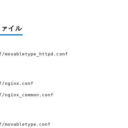
ファイル
f/movabletype_httpd.conf
f/nginx.conf
f/nginx_common.conf
f/movabletype.conf